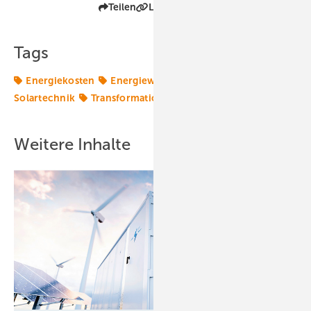
Teilen
Link kopieren
Tags
Energiekosten
Energiewende 2.0
Netze
Solartechnik
Transformation
Wärmewende
Weitere Inhalte