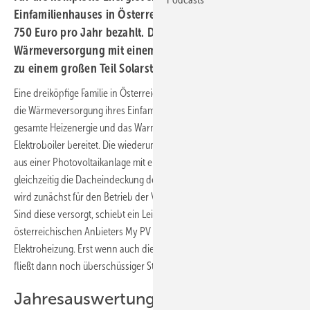
Einfamilienhauses in Österreich haben die Bewohner nur
750 Euro pro Jahr bezahlt. Das wird durch die
Wärmeversorgung mit einem Elektroboiler möglich, der
zu einem großen Teil Solarstrom nutzt.
Eine dreiköpfige Familie in Österreich hat sich für eine neue Lösung für
die Wärmeversorgung ihres Einfamilienhauses entschieden. Denn die
gesamte Heizenergie und das Warmwasser wird mit einem
Elektroboiler bereitet. Die wiederum nutzt überschüssigen Solarstrom
aus einer Photovoltaikanlage mit einer Leistung von elf Kilowatt, die
gleichzeitig die Dacheindeckung des Gebäudes ist. Der Sonnenstrom
wird zunächst für den Betrieb der Verbraucher im Gebäude genutzt.
Sind diese versorgt, schiebt ein Leistungssteller AC Thor des
österreichischen Anbieters My PV die Sonnenenergie in die
Elektroheizung. Erst wenn auch die Wärmeversorgung abgedeckt ist,
fließt dann noch überschüssiger Strom ins Netz.
Jahresauswertung liegt vor