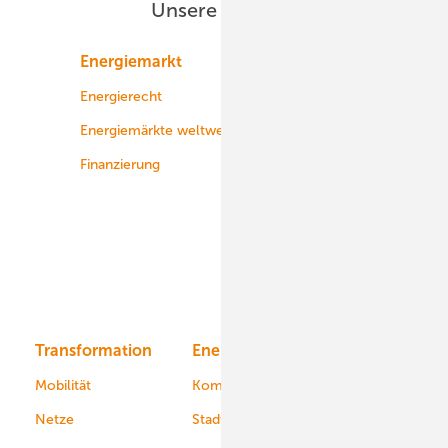
Unsere Themen
Energiemarkt
Technologie
Energierecht
Planung
Energiemärkte weltweit
Logistik
Finanzierung
Betrieb
Onshore-Wind
Offshore-Wind
Solar
Bioenergie
Transformation
Energieversorger
Service
Mobilität
Kommunen
Netze
Stadtwerke