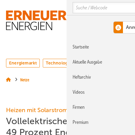
Springe
Springe
Springe
Search
auf
auf
auf
Hauptinhalt
Hauptmenü
SiteSearch
MENÜ
Startseite
Aktuelle Ausgabe
Energiemarkt
Technologie
Webinare
Podcasts
Heftarchiv
Netze
Videos
Firmen
Heizen mit Solarstrom
Vollelektrisches Haus spart
Premium
49 Prozent Energiekosten