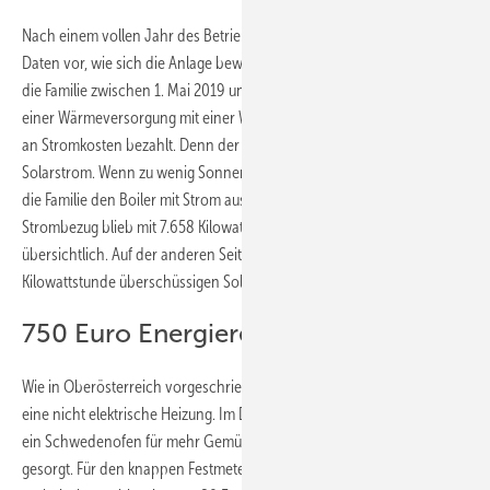
Nach einem vollen Jahr des Betriebs der Anlage liegen jetzt die ersten
Daten vor, wie sich die Anlage bewährt hat. Die Auswertung zeigt, dass
die Familie zwischen 1. Mai 2019 und 30. April 2020 im Vergleich zu
einer Wärmeversorgung mit einer Wärmepumpe 49 Prozent weniger
an Stromkosten bezahlt. Denn der Boiler läuft nicht ausschließlich mit
Solarstrom. Wenn zu wenig Sonnenenergie zur Verfügung steht, muss
die Familie den Boiler mit Strom aus dem Netz betreiben. Doch der
Strombezug blieb mit 7.658 Kilowattstunden immer noch
übersichtlich. Auf der anderen Seite hat die Familie 6.700
Kilowattstunde überschüssigen Solarstrom ins Netz eingespeist.
750 Euro Energierechnung
Wie in Oberösterreich vorgeschrieben besitzt die Familie zusätzlich
eine nicht elektrische Heizung. Im Dezember und im Januar 2020 hat
ein Schwedenofen für mehr Gemütlichkeit in den Räumen des Hauses
gesorgt. Für den knappen Festmeter Buchenholz, den die Familie