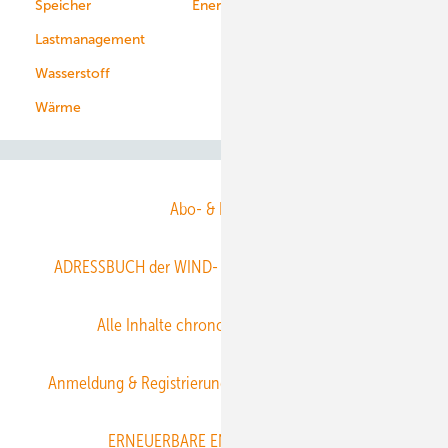
Speicher
Energiekonzerne
Lastmanagement
Wasserstoff
Wärme
Abo- & Leserservice
ADRESSBUCH der WIND- und SOLARENERGIE
AGB
Alle Inhalte chronologisch
Anmelden
Anmeldung & Registrierung
Datenschutz
E-Paper
ERNEUERBARE ENERGIEN abonnieren