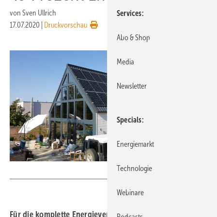
von
Sven Ullrich
Services
17.07.2020
|
Druckvorschau
Abo & Shop
Media
Newsletter
Specials
Energiemarkt
Technologie
My-PV
Webinare
Für die komplette Energieversorgung eines
Podcasts