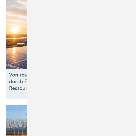
Von reaktiv zu steuernd: Wie Energieprojekte
durch Echtzeit-KPIs und dynamische
Ressourcenplanung effizienter
werden