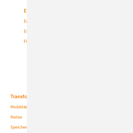
Energiemarkt
Technologie
Energierecht
Planung
Energiemärkte weltweit
Logistik
Finanzierung
Betrieb
Onshore-Wind
Offshore-Wind
Solar
Bioenergie
Transformation
Energieversorger
Service
Mobilität
Kommunen
Netze
Stadtwerke
Speicher
Energiekonzerne