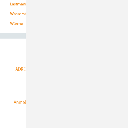
Lastmanagement
Wasserstoff
Wärme
Abo- & Leserservice
ADRESSBUCH der WIND- und SOLARENERGIE
AGB
Alle Inhalte chronologisch
Anmelden
Anmeldung & Registrierung
Datenschutz
E-Paper
ERNEUERBARE ENERGIEN abonnieren