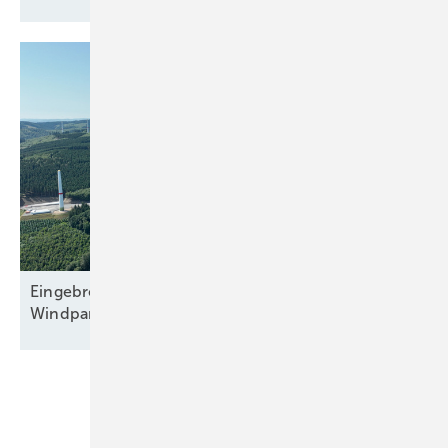
Eingebremster Boom: Weiterhin nur zweitbester
Windparkzubau in Halbjahr
Eins
Unsere Themen