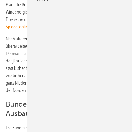
Plant die Bundesregierung eine stärkere Deckelung des
Windenergieausbau im Norden Deutschland? Entsprechende
Presseberichte des Redaktionsnetzwerks Deutschlands und auf
Spiegel online
sorgten für teils heftige Reaktionen.
Nach übereinstimmenden Berichten liegt ein Entwurf für eine
überarbeitete Version der Netzausbaugebiets-Verordnung vor.
Demnach solle die Verordnung um drei Jahre bis 2023 verlängert und
der jährliche Zubau im Ausbaugebiet auf 786 MW gedeckelt werden -
statt bisher 902 MW. Außerdem solle sich das Gebiet verlagern: Statt
wie bisher auch Mecklenburg-Vorpommern zu umfassen, soll künftig
ganz Niedersachsen als Netzausbaugebiet gelten. Bislang gehört nur
der Norden des Bundeslandes dazu.
Bundesnetzagentur bestätigt
Ausbauzahlen nicht
Die Bundesnetzagentur hat die Berichte auf Anfrage nicht komplett