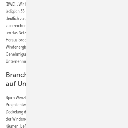
(BWE). „Wir haben derzeit nicht zu viele Projekte, sondern bei netto
lediglich 35 neuen Windenergieanlagen im ersten Halbjahr 2019 einen
deutlich zu geringen Zubau, um die politisch definierten Ausbauziele
zu erreichen“, erklärte BWE-Präsident Hermann Albers. Die Debatte
um das Netzausbaugebiet lenke von den tatsächlichen
Herausforderungen ab. Diese lägen darin, den Ausbau der
Windenergie schnell wieder zu beschleunigen, den aktuellen
Genehmigungsstau aufzulösen und das Auftragsniveau für die
Unternehmen der Branche so zu stabilisieren.
Branche: Geplante Deckelung stößt
auf Unverständnis
Björn Wenzlaff, Geschäftsführer der Hannoveraner
Projektentwicklungsgesellschaft Windwärts, erachtet die geplante
Deckelung des Windenergieausbaus als unverständlich. „Der Ausbau
der Windenergie stockt, doch anstatt Hemmnisse aus dem Weg zu
räumen, befasst sich die Politik mit einer weiteren Deckelung und das