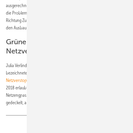
ausgerechnet im Windland Niedersachsen.“ Er appelliert an die Politik,
die Probleme anzugehen und die Weichen für die Windenergie wieder
Richtung Zukunft zu stellen. Allein das Thema
Flugsicherheit
bringe
den Ausbau in der Region Hannover fast zum Erliegen.“
Grüne: Kohle und Atom sind
Netzverstopfer
Julia Verlinden, Energieexpertin der Grünen im Bundestag,
bezeichnete auf Twitter Kohle- und Atomkraftwerke als „die wahren
Netzverstopfer
“ und kritisierte die Bundesregierung scharf. Sie habe
2018 erlaubt, zusätzliche Reststrommengen auf AKWs im
Netzengpassgebiet zu übertragen. Nun werde die Windkraft stärker
gedeckelt, anstatt Kohle- und Kernkraftwerke abzuschalten.
Teilen
Link kopieren