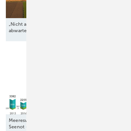
„Nicht alle regulatorischen Unsicherheiten
abwarten“
Meereswindkraftzubau blieb mit 9,3 Gigawatt in
Seenot –
letztmalig