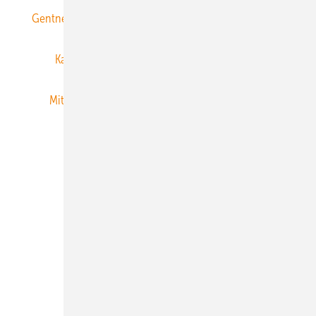
Gentner Energy Media
Gentner Verlag
Impressum
Karriere bei Gentner
Team
Mediaservice
Mitgliedschaften und Engagement
Newsletter
Privacy Manager
RSS-Feed
Veranstaltungen / Webinare
© 2026 ERNEUERBARE ENERGIEN