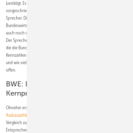
bestätigt. Es liege ein Vorschlag der Behörde vor, der auf der im EEG
vorgeschriebenen Evaluierung alle drei Jahre beruhe, sagte ein
Sprecher. Dieser Vorschlag sei Teil des vom
Bundeswirtschaftsminsterium durchgeführten Verfahrens, an dem
auch noch die Bundesländer sowie die Verbände beteiligt würden.
Der Sprecher betätigte lediglich die Verlagerung des Ausbaugebiets,
die die Bundesnetzagentur aufgrund der Evaluation der aktuellen
Kennzahlen der Stromnetze vorschlage. Wie das Verfahren ausgehe
und wie viele Megawatt am Ende zugebaut werden dürften, sei derzeit
offen.
BWE: Debatte lenkt vom
Kernproblem ab
Ohnehin erscheint die Zahl von 786 MW angesichts der
aktuellen
Ausbauzahlen
des ersten Halbjahrs 2019 hoch - nicht allerdings im
Vergleich zu nötigen Ausbau zum Erreichen der Klimaziele.
Entsprechend barsch reagiert der der Bundesverband Windenergie