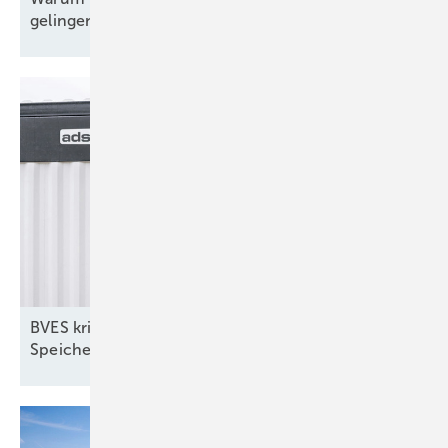
gelingen
will
BVES kritisiert Plan für doppelte Netzentgelte für
Speicher