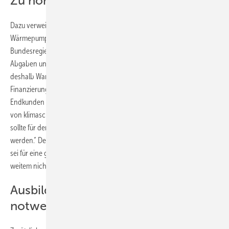
Zu hohe Strompreise bremsen
Dazu verweist der BWP auf die Strompreise, die für die
Wärmepumpenbetreiber noch viel zu hoch seien. „Die neue
Bundesregierung muss die grundlegende Neustrukturierung der
Abgaben und Umlagen auf Energieträger weiter vorantreiben“, fordert
deshalb Waning. „Es bedarf dringend eines alternativen
Finanzierungsmodells für die EEG-Umlage, die derzeit allein vom
Endkunden getragen wird. Insbesondere Strom, der für die Erzeugung
von klimaschonender Wärme mit Wärmepumpen zum Einsatz kommt,
sollte für den Verbraucher zeitnah von Abgaben und Umlagen befreit
werden.“ Der in diesem Jahr eingeführte Preis für den CO2-Ausstoß
sei für eine gerechte Verteilung der Abgaben auf Energieträger bei
weitem nicht ausreichend.
Ausbildung von Fachkräften ist
notwendig