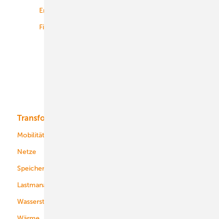
Energiemärkte weltweit
Logistik
Finanzierung
Betrieb
Onshore-Wind
Offshore-Wind
Solar
Bioenergie
Transformation
Energieversorger
Service
Mobilität
Kommunen
Netze
Stadtwerke
Speicher
Energiekonzerne
Lastmanagement
Wasserstoff
Wärme