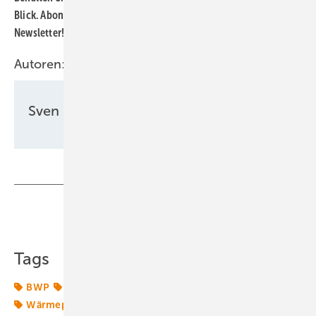
Blick. Abonnieren Sie dazu einfach unseren kostenlosen
Newsletter!
Hier können Sie sich anmelden
.
Autoren:
Sven Ullrich
Teilen
Link kopieren
Tags
BWP
Energiewende 2.0
Netze
Transformation
Wärmepumpe
Wärmewende