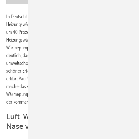
In Deutschland wurden im vergangenen Jahr 120.000 neue
Heizungswärmepumpen installiert. Das entspricht einem Wachstum
um 40 Prozent im Vergleich zum Vorjahr, als noch etwa 86.000
Heizungswärmepumpen installiert wurden, wie der Bundesverband
Wärmepumpe (BWP) berichtet. „Diese Entwicklung macht zum einen
deutlich, dass die staatlichen Fördermaßnahmen für
umweltschonende Heizungssysteme gut angenommen werden – ein
schöner Erfolg auch für das Klimaprogramm der Bundesregierung“,
erklärt Paul Waning, Vorstandsvorsitzender des BWP. Zum anderen
mache das sprunghafte Wachstum auch deutlich, dass die
Wärmepumpenbranche den klimatechnischen Herausforderungen
der kommenden Jahre gewachsen sei.
Luft-Wasser-Wärmepumpe hat die
Nase vorn