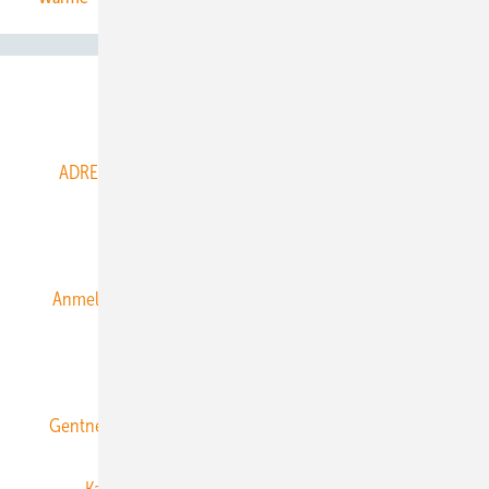
Abo- & Leserservice
ADRESSBUCH der WIND- und SOLARENERGIE
AGB
Alle Inhalte chronologisch
Anmelden
Anmeldung & Registrierung
Datenschutz
E-Paper
ERNEUERBARE ENERGIEN abonnieren
Gentner Energy Media
Gentner Verlag
Impressum