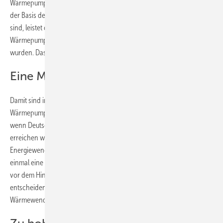
Wärmepumpe auch im Gebäudebestand immer mehr ankommt. Auf
der Basis der Zahlen der Förderanträge die beim BAFA eingegangen
sind, leistet der BWP ab, dass ein Viertel der 2020 neu installierten
Wärmepumpen im Tausch gegen eine alte Ölheizung montiert
wurden. Das sind immerhin etwa 30.000 Anlagen.
Eine Million Geräte installiert
Damit sind in Deutschland inzwischen mehr als eine Million
Wärmepumpen installiert. Doch der Zubau muss schneller gehen,
wenn Deutschland seine Klimaschutzziele im Gebäudesektor
erreichen will. Unter Verweis auf Studien des BDI und von Agora
Energiewende müssten dazu in diesem und im nächsten Jahr noch
einmal eine Million Geräte installiert werden. Deshalb sei es vor allem
vor dem Hintergrund der bevorstehenden Bundestagswahlen
entscheidend, dass die Weichen für eine konsequente Umsetzung der
Wärmewende schnell gestellt werden.