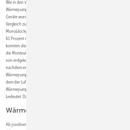
Wie in den vergangenen Jahren erfreut sich die Luft-Wasser-
Wärmepumpe immer noch größter Beliebtheit. Immerhin 95.500
Geräte wurden 2020 neu installiert. Das ist ein Plus von 44 Prozent im
Vergleich zu 2019. In diesem Segment haben weiterhin die
Monoblockgräte mit 56.500 Neuinstallationen die Nase vorn. Das sind
61 Prozent mehr als 2019. Einen Zuwachs von immerhin 26 Prozent
konnten die Anbieter von Splitgeräten verbuchen. Davon installierten
die Monteure im vergangenen Jahr 39.000 Stück. Auch der Absatz
von erdgekoppelten Systemen konnte im vergangenen Jahr zulegen,
nachdem er im Jahr 2019 rückläufig war. Der Anteil am
Wärmepumpenmarkt liegt aber weiterhin mit 20,6 Prozent weit hinter
dem der Luft-Wasser-Geräte. 2020 wurden 20.500 erdgekoppelte
Wärmepumpen errichtet, was ein Marktwachstum von 18 Prozent
bedeutet. Dazu kommen noch 4.000 Grundwasserwärmepumpen.
Wärmepumpe kommt im Bestand an
Als positiven Trend sieht der Verband aber vor allem, dass die