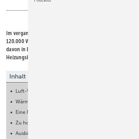
Im vergangenen Jahr wurden in Deutschland etwa
120.000 Wärmepumpen neu installiert – ein Viertel
davon in Bestandsgebäuden. Die Energiewende im
Heizungskeller nimmt Fahrt auf.
Inhalt
Luft-Wasser-Wärmepumpe hat die Nase vorn
Wärmepumpe kommt im Bestand an
Eine Million Geräte installiert
Zu hohe Strompreise bremsen
Ausbildung von Fachkräften ist notwendig