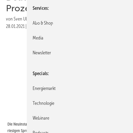
Prozent
Services
von
Sven Ullrich
Abo & Shop
28.01.2021
|
Druckvorschau
Media
Newsletter
Specials
Energiemarkt
Technologie
BWP
Webinare
Die Neuinstallationen von Wärmepumpen haben im vergangen Jahr einen
riesigen Sprung gemacht.
Podcasts