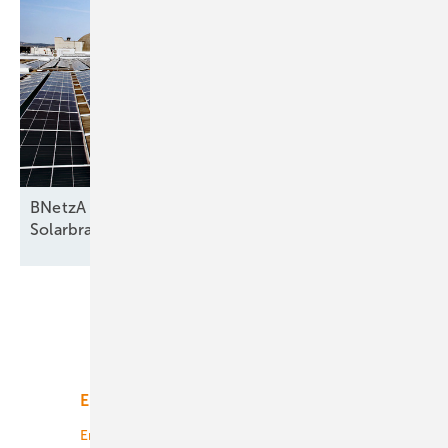
BNetzA entwirft Reform zu Netzentgelten –
Solarbranche
warnt
Unsere Themen
Energiemarkt
Technologie
Energierecht
Planung