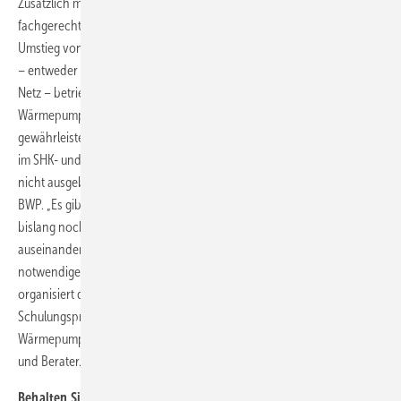
Zusätzlich müssen die Handwerker geschult werden. Denn nur eine
fachgerechte Installation ist Voraussetzung für einen langfristigen
Umstieg von fossilen Heizungen auf Wärmepumpen, die mit Ökostrom
– entweder aus der Photovoltaikanlage auf dem Dach oder aus dem
Netz – betrieben werden. „Um die Qualität beim Einbau von
Wärmepumpen auch angesichts der steigenden Nachfrage
gewährleisten zu können, wird eine ausreichende Zahl an Fachkräften
im SHK- und Brunnenbausektor benötigt, damit die Wärmewende
nicht ausgebremst wird“, mahnt Martin Sabel, Geschäftsführer des
BWP. „Es gibt ein großes Potential an Handwerksbetrieben, die sich
bislang noch nicht oder nicht intensiv mit Wärmepumpen
auseinandergesetzt haben, sich aber mit begrenztem Aufwand die
notwendige Sachkunde aneignen können.“ Zusammen mit dem VDI
organisiert der BWP deshalb unter anderem schon seit 2018 ein
Schulungsprogramm zur sachkundigen Planung und Installation von
Wärmepumpensystemen. Zielgruppe sind SHK-Fachbetriebe, Planer
und Berater.
Behalten Sie die Entwicklung des Wärmepumpenmarktes im