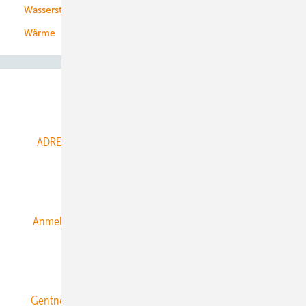
Wasserstoff
Wärme
Abo- & Leserservice
ADRESSBUCH der WIND- und SOLARENERGIE
AGB
Alle Inhalte chronologisch
Anmelden
Anmeldung & Registrierung
Datenschutz
E-Paper
ERNEUERBARE ENERGIEN abonnieren
Gentner Energy Media
Gentner Verlag
Impressum