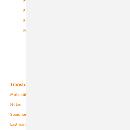
Energiemarkt
Technologie
Energierecht
Planung
Energiemärkte weltweit
Logistik
Finanzierung
Betrieb
Onshore-Wind
Offshore-Wind
Solar
Bioenergie
Transformation
Energieversorger
Service
Mobilität
Kommunen
Netze
Stadtwerke
Speicher
Energiekonzerne
Lastmanagement