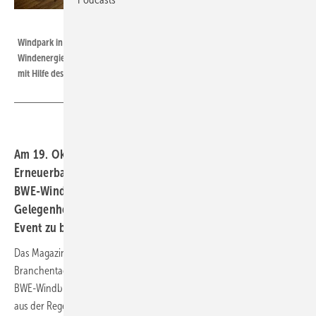
Foto: Windwärts
Windpark in Niedersachsen | Einen konfliktfreien Ausbau der
Windenergienutzung erhofft sich die niedersächsische Landesregierung
mit Hilfe des jetzt verabschiedeten Windenergieerlasses.
Am 19. Oktober findet in Hannover der Branchentag
Erneuerbare Energien Niedersachsen-Bremen und 4.
BWE-Windbranchentag statt. Unternehmen haben jetzt
Gelegenheit, sich an einer Sonderpublikation zu dem
Event zu beteiligen.
Das Magazin ERNEUERBARE ENERGIEN plant ein Sondermagazin zum
Branchentag Erneuerbare Energien Niedersachsen-Bremen und 4.
BWE-Windbranchentag mit redaktionellen Unternehmensbeiträgen
aus der Regenerativbranche. Ziel ist es den teilnehmenden