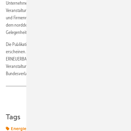
Unternehmen mehr Stimme und Sichtbarkeit im Kontext der
Veranstaltung zu geben. Interviews, Meinungsbeiträge, Best Practice
und Firmenreportagen sollen die etablierte und engagierte Branche in
dem norddeutschen Regenerativland porträtieren. Nutzen Sie die
Gelegenheit, Ihr Unternehmen hier zu präsentieren.
Die Publikation wird am 8. September in einer Druckauflage 30.000
erscheinen. Die Verteilung erfolgt als Beileger in dem Magazin
ERNEUERBARE ENERGIEN, auf der Husum Wind und natürlich auf
Veranstaltungen selbst in Hannover. Projektpartner ist der
Bundesverband Windenergie.
Teilen
Link kopieren
Tags
Energiewende 2.0
Speicher
Transformation