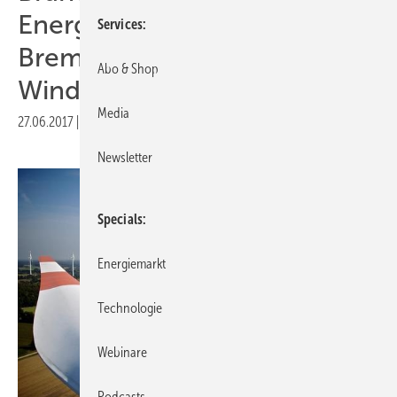
Energien Niedersachsen-
Services
Bremen und
Abo & Shop
Windbranchentag
Media
27.06.2017
|
Druckvorschau
Newsletter
Specials
Energiemarkt
Technologie
Webinare
Podcasts