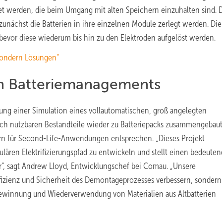
tet werden, die beim Umgang mit alten Speichern einzuhalten sind. 
zunächst die Batterien in ihre einzelnen Module zerlegt werden. Die
bevor diese wiederum bis hin zu den Elektroden aufgelöst werden.
sondern Lösungen“
gen Batteriemanagements
klung einer Simulation eines vollautomatischen, groß angelegten
noch nutzbaren Bestandteile wieder zu Batteriepacks zusammengebau
n für Second-Life-Anwendungen entsprechen. „Dieses Projekt
lären Elektrifizierungspfad zu entwickeln und stellt einen bedeute
r“, sagt Andrew Lloyd, Entwicklungschef bei Comau. „Unsere
fizienz und Sicherheit des Demontageprozesses verbessern, sonder
kgewinnung und Wiederverwendung von Materialien aus Altbatterien