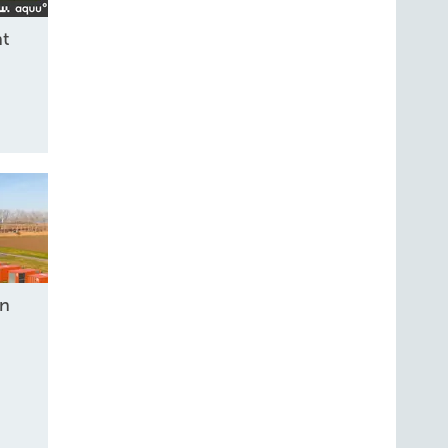
ht
en