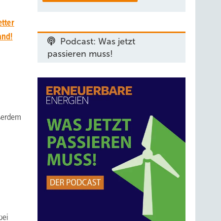
tter
and!
Podcast: Was jetzt
passieren muss!
ußerdem
bei