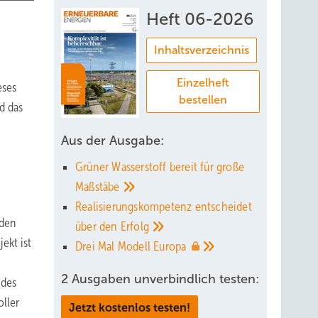
Heft 06-2026
Inhaltsverzeichnis
Einzelheft
eses
bestellen
d das
Aus der Ausgabe:
Grüner Wasserstoff bereit für große
Maßstäbe
Realisierungskompetenz entscheidet
 den
über den
Erfolg
ekt ist
Drei Mal Modell
Europa
2 Ausgaben unverbindlich testen:
 des
ller
Jetzt kostenlos testen!