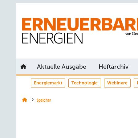
Springe
Springe
Springe
auf
auf
auf
Hauptinhalt
Hauptmenü
SiteSearch
Aktuelle Ausgabe
Heftarchiv
Energiemarkt
Technologie
Webinare
Speicher