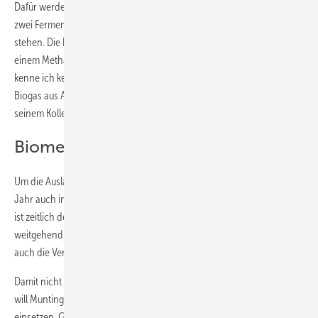
Dafür werden alle Abfallstoffe zusammen mit dem Prozesswasser in
zwei Fermentern vergoren, die hinter der Fabrik auf einer Anhöhe
stehen. Die Kerne werden zuvor zerstoßen. Muntingh kalkuliert mit
einem Methanertrag von jährlich rund 2300 Kubikmetern. „Bisher
kenne ich keine Anlage, die auf der Welt in nennenswerter Weise
Biogas aus Avocadoresten herstellt“, sagt Muntingh, während er mit
seinem Kollegen John Chege die Fermenter inspiziert.
Biomethan für Tank und Küche
Um die Auslastung der Fabrik zu erhöhen, will Olivado im laufenden
Jahr auch in die Verarbeitung von Mangos einsteigen. Deren Saison
ist zeitlich der Avocadosaison vorgelagert. Damit wäre die Fabrik
weitgehend über das gesamte Jahr ausgelastet. Mittelfristig könnte
auch die Verarbeitung von Macadamianüssen dazukommen.
Damit nicht genug. Um auch die Auslastung der Fermenter zu steigern,
will Muntingh künftig Fruchtabfälle von benachbarten Betrieben
einsetzen. Gülle von den Landwirten aus der Nachbarschaft soll auch