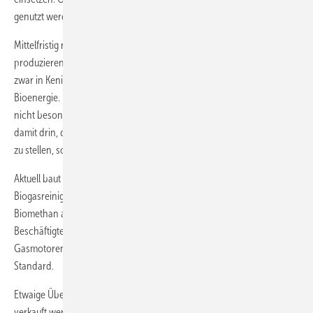
genutzt werden, aber nur zum Starten der biologischen Prozesse.
Mittelfristig rechnet Muntingh damit, dass die Ölmühle mehr Biogas
produzieren wird, als sie selbst für Strom und Wärme benötigt. Es gibt
zwar in Kenia einen Einspeisetarif für regenerativen Strom aus
Bioenergie. Doch der sei mit etwa neun Eurocent je Kilowattstunde
nicht besonders attraktiv. Eine höhere Wertschöpfung sei stattdessen
damit drin, das Gas für Mobilität und Kenias Haushalte zur Verfügung
zu stellen, so Muntingh.
Aktuell baut eine indische Firma auf dem Gelände in Muranga eine
Biogasreinigungs- und eine Abfüllanlage auf. „Wir wollen unser
Biomethan als Kraftstoff für unseren Fuhrpark und Fahrzeuge von
Beschäftigten verwenden“, sagt Muntingh. Kraftfahrzeuge mit
Gasmotoren sind in Kenia anders als etwa in Deutschland durchaus
Standard.
Etwaige Überschüsse könnten künftig als Kochgas in Flaschen
verkauft werden. Damit das für die kenianischen Haushalte möglichst