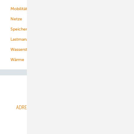
Mobilität
Kommunen
Netze
Stadtwerke
Speicher
Energiekonzerne
Lastmanagement
Wasserstoff
Wärme
Abo- & Leserservice
ADRESSBUCH der WIND- und SOLARENERGIE
AGB
Alle Inhalte chronologisch
Anmelden