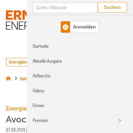
Springe
Springe
Springe
Search
auf
auf
auf
Hauptinhalt
Hauptmenü
SiteSearch
MENÜ
Startseite
Aktuelle Ausgabe
Energiemarkt
Technologie
Webinare
Podcasts
Heftarchiv
Speicher
Videos
Firmen
Energieautarke Unternehmen
Avocadopower
Premium
07.08.2019
|
Druckvorschau