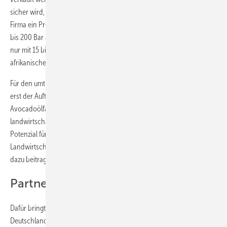
sicher wird, verfolgt Muntingh zusammen mit einer kalifornischen
Firma ein Projekt, Biomethan nicht mit dem üblichen Druck von 150
bis 200 Bar als CNG (Compressed Natural Gas) abzufüllen, sondern
nur mit 15 bis 20 Bar als ANG (Adsorbed Natural Gas). So könnten
afrikanische Haushalte von Holz auf Biogas umstellen.
Für den umtriebigen Südafrikaner ist die Biogasproduktion in Muranga
erst der Auftakt. So will Olivado das Konzept nicht nur für eine neue
Avocadoölfabrik in Tansania umsetzen, sondern auch anderen
landwirtschaftlichen Betrieben als Dienstleistung anbieten. Das
Potenzial für Biogas ist in Afrika angesichts der großen Bedeutung der
Landwirtschaft enorm, wird bisher aber kaum genutzt. Muntingh will
dazu beitragen, das zu ändern.
Partner: Biogasszene Deutschland
Dafür bringt der hellhäutige Südafrikaner gute Beziehungen aus
Deutschland mit. Vor rund zehn Jahren hat er ein mehrmonatiges