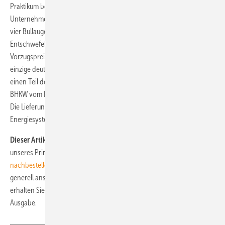
Praktikum bei der Firma Biogaskontor in Obermarchtal absolviert. Das
Unternehmen hat nach Auskunft von Firmengründer Erwin Köberle
vier Bullaugen, Beregnungsdüsen, Luftdosierstationen zur
Entschwefelung sowie Pumpen und Anzeigetechnik „zum
Vorzugspreis“ für das Projekt in Kenia geliefert. Das ist nicht der
einzige deutsche Beitrag. So hat der Leipziger Biogasspezialist Verbio
einen Teil der Beregnungsdüsen geliefert. Konzeptioniert wurde das
BHKW vom Elektrotechnik-Meisterbetrieb Jürgen Schwarz aus Krefeld.
Die Lieferung hat schließlich die Firma Manfred Stumpf
Energiesysteme aus Oberschwarzach übernommen.
Dieser Artikel
ist eine Kostprobe aus der Juni-Ausgabe 4/2019
unseres Print-Magazins. Sie können bestimmte Hefte wie dieses
nachbestellen
, falls Sie kein
Abonnement
besitzen. Falls Sie sich
generell ansonsten einen Eindruck von unserem Heft machen wollen,
erhalten Sie hier ein
kostenloses Probeheft
unserer nächsten
Ausgabe.