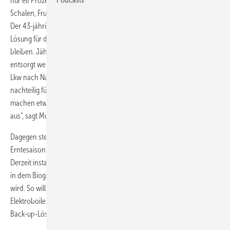
nur elf Prozent des Gewichts einer Avocado aus. Der Rest seien
Schalen, Fruchtfleisch und die Kerne, rechnet Hannes Muntingh vor.
Der 43-jährige Südafrikaner ist dafür zuständig, eine nachhaltige
Lösung für die Abfälle zu entwickeln, die nach dem Pressen übrig
bleiben. Jährlich sind das bisher rund 3500 Tonnen, die aufwendig
entsorgt werden müssen. Die weitgehend flüssigen Reste müssten mit
Lkw nach Nairobi auf die Deponie gebracht werden. Das sei nicht nur
nachteilig für die Umwelt: „Die Transport- und Entsorgungskosten
machen etwa fünf Prozent der gesamten Kosten des Unternehmens
aus“, sagt Muntingh.
Dagegen stecke in den Resten reichlich Energie, die ab der laufenden
Erntesaison, die von März bis Oktober läuft, genutzt werden soll.
Derzeit installieren zwei deutsche Ingenieure ein Blockheizkraftwerk,
in dem Biogas aus den Reststoffen in Strom und Wärme umgewandelt
wird. So will Olivado unabhängig vom Netzstrom werden. Der
Elektroboiler, der bisher die Wärme für die Ölmühle liefert, wird zur
Back-up-Lösung.