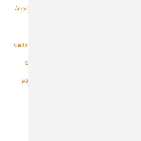
Anmeldung & Registrierung
Datenschutz
E-Paper
ERNEUERBARE ENERGIEN abonnieren
Gentner Energy Media
Gentner Verlag
Impressum
Karriere bei Gentner
Team
Mediaservice
Mitgliedschaften und Engagement
Newsletter
Privacy Manager
RSS-Feed
Veranstaltungen / Webinare
© 2026 ERNEUERBARE ENERGIEN