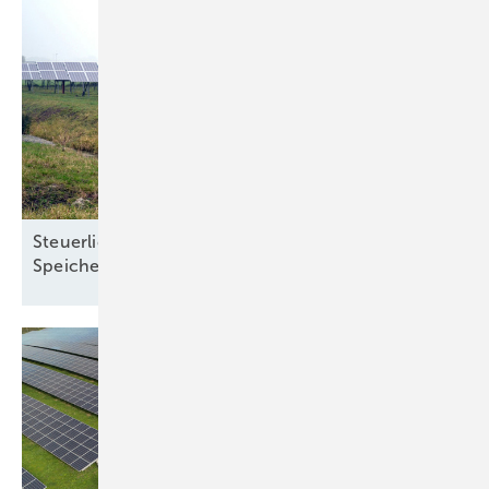
Steuerliche Vereinfachungen für Ökostrom und
Speicher treten zum Jahreswechsel in
Kraft