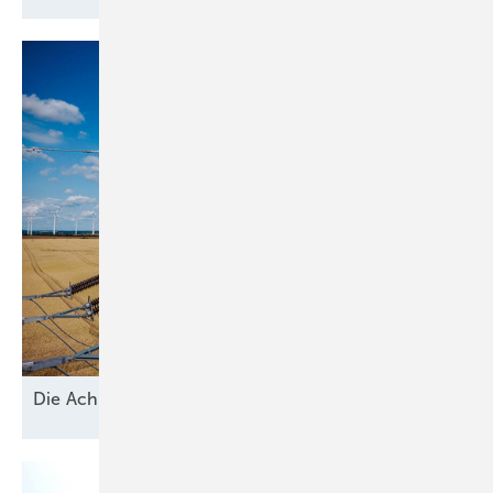
D ie A chillesferse der
Energiewende