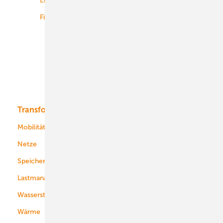
Energiemärkte weltweit
Logistik
Finanzierung
Betrieb
Onshore-Wind
Offshore-Wind
Solar
Bioenergie
Transformation
Energieversorger
Service
Mobilität
Kommunen
Netze
Stadtwerke
Speicher
Energiekonzerne
Lastmanagement
Wasserstoff
Wärme