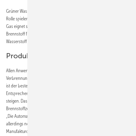
Grüner Wasserstoff soll im Energiesystem der Zukunft eine wichtige
Rolle spielen. Denn das mit überschüssigem Ökostrom hergestellte
Gas eignet sich sowohl als saisonaler Energiespeicher als auf als
Brennstoff für Elektrofahrzeuge. Selbst im Luftverkehr könnte
Wasserstoff in Zukunft der Treibstoff der Wahl sein.
Produktion muss skaliert werden
Allen Anwendungen gemeinsam ist die Notwendigkeit der kalten
Verbrennung des grünen Wasserstoffs in Brennstoffzellen. Denn dies
ist der beste Weg, um aus dem Gas wieder Strom zu machen.
Entsprechend wird auch der Bedarf an Brennstoffzellenstacks
steigen. Das sind Stapel einzelner miteinander verschalteter
Brennstoffzellen, um ausreichend elektrische Leistung zu erreichen.
„Die Automatisierung bei der Produktion von Brennstoffzellen steckt
allerdings noch in den Kinderschuhen. Bisher hat die Fertigung eher
Manufakturcharakter“, weiß Friedrich-Wilhelm Speckmann. Er ist