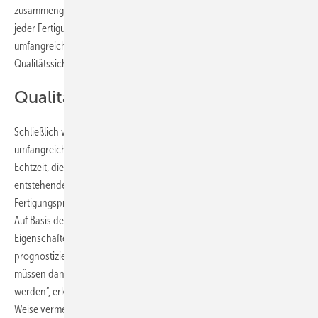
zusammengepresst und verspannt wird. „Da in diesem Demonstrator
jeder Fertigungsschritt digital dokumentiert wird, steht uns ein
umfangreicher Datenschatz zur Verfügung, den wir für die
Qualitätssicherung nutzen können“, erklärt Speckmann.
Qualität am digitalen Zwilling prüfen
Schließlich wird die Produktionsanlage und Prüfeinrichtung mit
umfangreicher Messtechnik ausgestattet. Diese liefert Sensordaten in
Echtzeit, die wiederum in ein Simulationsmodell einfließen. Der so
entstehende digitale Zwilling beinhaltet nicht nur die
Fertigungsprozesse, sondern bildet auch jedes Bauteil detailliert ab.
Auf Basis der umfangreichen Daten lassen sich die elektrochemischen
Eigenschaften einzelner Zellen und kompletter Stacks
prognostizieren. „Die virtuell berechneten Leistungskennlinien
müssen dann nur noch durch punktuelle Messungen überprüft
werden“, erklärt Speckmann. „Lange Messreihen lassen sich auf diese
Weise vermeiden, vermutlich genügt es, Einzelmessungen