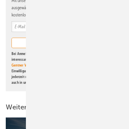
Mit unserem Newsletter erhalten Sie regelmäßig von uns
ausgewählte Informationen und Neuigkeiten, gebündelt und
kostenlos direkt ins Postfach.
Bei Anmeldung zu diesem Newsletter bin ich damit einverstanden, über
interessante Verlags- und Online-Angebote
der Marken der Alfons W.
Gentner Verlag GmbH & Co. KG
informiert zu werden. Diese
Einwilligung kann ich jederzeit widerrufen und eine Abmeldung ist
jederzeit möglich. Informationen zum Umgang mit Daten finden Sie
auch in unserer
Datenschutzerklärung
.
Weitere Inhalte