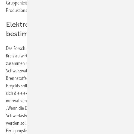
Gruppenleiter Wasserstofftechnologie am Fraunhofer-Institut für
Produktionstechnik und Automatisierung (IPA).
Elektrochemische Eigenschaften
bestimmen
Das Forschungszentrum für intelligente Wasserstoff-
Kreislaufwirtschaft H2BlackForest des Fraunhofer IPA hat deshalb
zusammen mit dem IFF der Universität Stuttgart und des Campus
Schwarzwald Institut ein Forschungsprojekt zur Qualitätskontrolle von
Brennstoffzellenstacks in der Massenfertigung gestartet. Am Ende des
Projekts soll ein Demonstrator für einen Prüfstand stehen, mit dem
sich die elektrochemischen Eigenschaften eines Stacks mit Hilfe von
innovativen Technologien schnell und effizient ermitteln lassen.
„Wenn die Energiewende gelingen und vor allem im
Schwerlastverkehr grüner Wasserstoff als Energieträger genutzt
werden soll, dann brauchen wir so bald wie möglich effiziente
Fertigungslinien sowie schnelle und kostengünstige