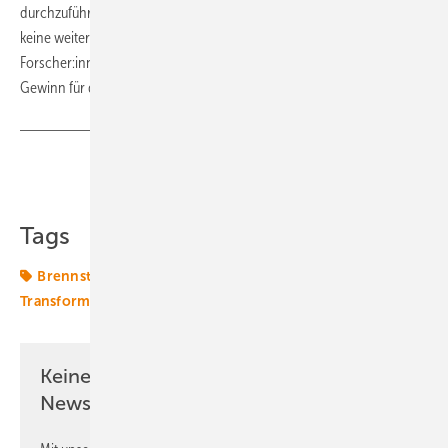
durchzuführen. Stimmen diese mit den Vorhersagen überein, sind
keine weiteren Tests erforderlich.“ Dadurch können die
Forscher:innen den Zeitaufwand deutlich reduzieren – ein echter
Gewinn für die Hersteller von Brennstoffzellen. (su)
Teilen
Link kopieren
Tags
Brennstoffzelle
Prüfung
Qualität
Speicher
Transformation
Wasserstoff
Keine Zeit? Kein Problem mit dem ERE
Newsletter!