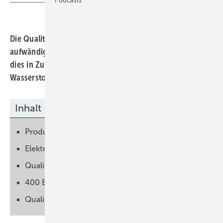
Die Qualitätskontrolle von Brennstoffzellen ist noch sehr
aufwändig. Eine automatische Prüfung der Stacks soll
dies in Zukunft vereinfachen, um schneller grünen
Wasserstoff nutzbar zu machen.
Inhalt
Produktion muss skaliert werden
Elektrochemische Eigenschaften bestimmen
Qualitätskontrolle ist aufwändig
400 Brennstoffzellen übereinander stapeln
Qualität am digitalen Zwilling prüfen