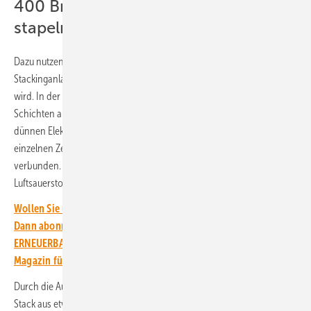
400 Brennstoffzellen übereinander
stapeln
Dazu nutzen die Forscher:innen eine vollautomatische
Stackinganlage, die gerade auf dem Campus Schwarzwald aufgebaut
wird. In der Pilotanlage stapelt ein Roboterarm die einzelnen
Schichten aufeinander. Denn jede Brennstoffzelle besteht aus zwei
dünnen Elektroden, die durch eine Membran getrennt sind. Die
einzelnen Zellen sind über Bipolarplatten elektrisch miteinander
verbunden. Durch sie wird außerdem später Wasserstoff und
Luftsauerstoff zugeführt.
Wollen Sie über die Energiewende auf dem Laufenden bleiben?
Dann abonnieren Sie einfach den kostenlosen Newsletter von
ERNEUERBARE ENERGIEN – dem größten verbandsunabhängigen
Magazin für erneuerbare Energien in Deutschland!
Durch die Automatisierung der Anlage entsteht in nur 15 Minuten ein
Stack aus etwa 400 einzelnen Brennstoffzellen, das