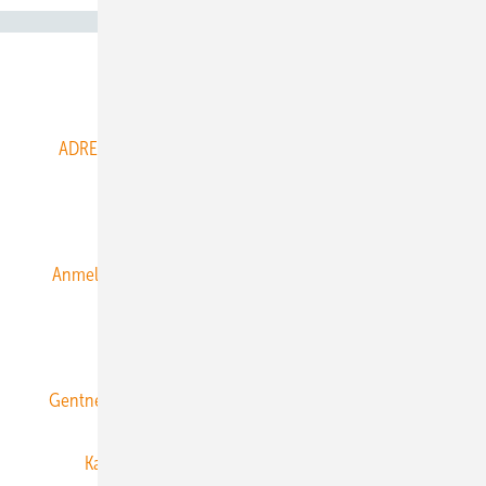
Abo- & Leserservice
ADRESSBUCH der WIND- und SOLARENERGIE
AGB
Alle Inhalte chronologisch
Anmelden
Anmeldung & Registrierung
Datenschutz
E-Paper
ERNEUERBARE ENERGIEN abonnieren
Gentner Energy Media
Gentner Verlag
Impressum
Karriere bei Gentner
Team
Mediaservice