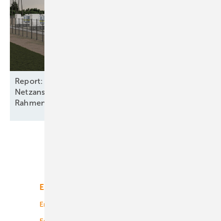
Report: Batteriespeicher benötigen
Netzanschlüsse und stabile
Rahmenbedingungen
Unsere Themen
Energiemarkt
Technologie
Energierecht
Planung