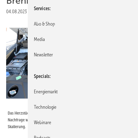
Brennstoffzellen
Services
04.08.2023
|
Druckvorschau
Abo & Shop
Media
Newsletter
Specials
Energiemarkt
Velka Botička
Technologie
Das Herzstück eines Wasserstoff-Autos ist die Brennstoffzelle. Die
Nachfrage wird steigen und die Produktion braucht eine entsprechende
Webinare
Skalierung.
Podcasts