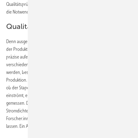
Qualitätsprüfungen für Brennstoffzellenstacks“, begründet Speckmann
die Notwendigkeit.
Qualitätskontrolle ist aufwändig
Denn ausgerechnet die Qualitätskontrolle ist bisher das Nadelöhr in
der Produktion. Roboter können Brennstoffzellen zwar schnell und
präzise aufeinanderstapeln, doch dann muss jeder dieser Stapel an
verschiedene Messgeräte angeschlossen und durchgecheckt
werden, beschreiben die Forscher:innen den Istzustand in der
Produktion. Das kostet viel Zeit. Denn im ersten Schritt wird getestet,
ob der Stapel dicht ist oder ob Gas, das unter Druck in die Zellen
einströmt, entweicht. Im zweiten Schritt wird eine Leistungskurve
gemessen. Daraus geht hervor, bei welchen Spannungen welche
Stromdichte auftritt. Im jetzt gestarteten Projekt wollen die
Forscher:innen erforschen, wie sich diese Prozesse optimieren
lassen. Ein Ansatz ist es, die beiden Schritte zusammenzufassen.