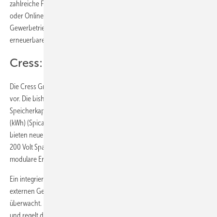
zahlreiche Funktionen wie Demand Side Management, Peak Shaving
oder Online-Monitoring beherrscht. Es ermöglicht Haushalten und
Gewerbetrieben maximalen Eigenverbrauch mit Strom aus
erneuerbaren Energien.
Cress: Neue Kapazitätsklassen
Die Cress GmbH stellt Stromspeichermodule für den privaten Einsatz
vor. Die bisher verfügbare Baureihe wird ersetzt durch Modelle mit
Speicherkapazitäten von 3,14 (Spica-30) und 5,1 Kilowattstunden
(kWh) (Spica-50). Bis zu vier Module in Reihen- oder Parallelschaltung
bieten neue Kombinationsmöglichkeiten. Diese reichen von 48 bis
200 Volt Spannung und drei bis 20 kWh Speicherkapazität durch
modulare Erweitung.
Ein integriertes Batteriemanagementsystem kommuniziert mit
externen Geräten. So wird auch jede Zelle im Gesamtsystem
überwacht. Es schützt die Speicher vor Überladung, Tiefentladung
und regelt die Ladeströme und Spannungen des Ladegerätes in