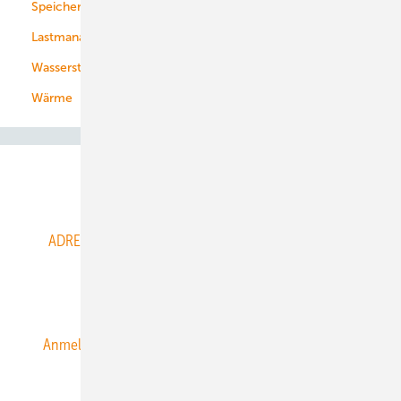
Speicher
Energiekonzerne
Lastmanagement
Wasserstoff
Wärme
Abo- & Leserservice
ADRESSBUCH der WIND- und SOLARENERGIE
AGB
Alle Inhalte chronologisch
Anmelden
Anmeldung & Registrierung
Datenschutz
E-Paper
ERNEUERBARE ENERGIEN abonnieren