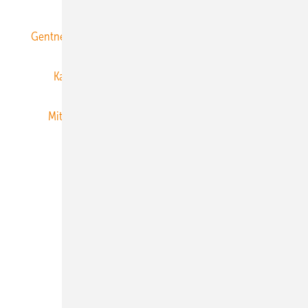
Gentner Energy Media
Gentner Verlag
Impressum
Karriere bei Gentner
Team
Mediaservice
Mitgliedschaften und Engagement
Newsletter
Privacy Manager
RSS-Feed
Veranstaltungen / Webinare
© 2026 ERNEUERBARE ENERGIEN