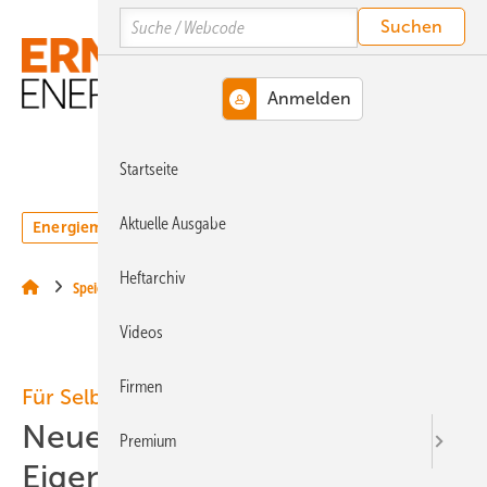
Springe
Springe
Springe
Search
auf
auf
auf
Hauptinhalt
Hauptmenü
SiteSearch
MENÜ
Startseite
Aktuelle Ausgabe
Energiemarkt
Technologie
Webinare
Podcasts
Heftarchiv
Speicher
Videos
Firmen
Für Selbstversorger
Neue Speicher für
Premium
Eigenerzeugung