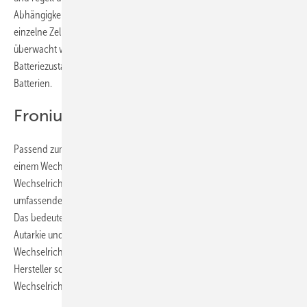
Abhängigkeit von der Batterietemperatur. Dies ist möglich, weil jede
einzelne Zelle mit einem Spannungs- und Temperatursensor gezielt
überwacht wird. Ein spezieller Prozessor kalkuliert den aktuellen
Batteriezustand und sorgt für Ausgleichsströme bei der Ladung der
Batterien.
Fronius: Autarkie
Passend zum Wunsch nach Unabhängigkeit meldet sich Fronius mit
einem Wechselrichter, der mehr Autarkie verspricht. Der
Wechselrichter punktet mit optimiertem Energiemanagement,
umfassender Datenkommunikation und zahlreichen Schnittstellen.
Das bedeutet für den Eigenheimbesitzer einen hohen Grad an
Autarkie und Sicherheit. Die Fronius Primo Serie ist trafolos und bietet
Wechselrichter im Leistungsspektrum von 3 bis 8,2 Kilowatt. Er ist laut
Hersteller sowohl für neue PV-Anlagen als auch als Repowering-
Wechselrichter geeignet.