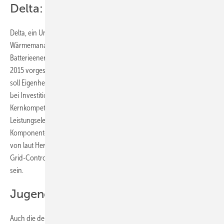
Delta: Rendite
Delta, ein Unternehmen für Energieversorgungs- und
Wärmemanagement-Lösungen, hat ein neues, intelligentes
Batterieenergiespeichersystem erstmals auf der Hannover Messe
2015 vorgestellt. Die hochintegrierte Architektur der Flex-E3-Batterie
soll Eigenheimbesitzern und Kleinunternehmern verbesserte Renditen
bei Investitionen in erneuerbare Energien ermöglichen. Dank Deltas
Kernkompetenzen in den Bereichen hocheffiziente
Leistungselektronik, Gebäudeautomatisierung und
Komponententechnologie erreicht das System eine Energieeffizienz
von laut Hersteller mehr als 93 Prozent und ist daher geeignet, Smart-
Grid-Controller-Plattform für Energiespeicherung und -verbrauch zu
sein.
Jugend forscht an Speichers
Auch die deutschen Nachwuchsforscher beschäftigen sich mit