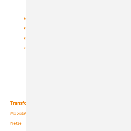
Unsere Themen
Energiemarkt
Technologie
Energierecht
Planung
Energiemärkte weltweit
Logistik
Finanzierung
Betrieb
Onshore-Wind
Offshore-Wind
Solar
Bioenergie
Transformation
Energieversorger
Service
Mobilität
Kommunen
Netze
Stadtwerke