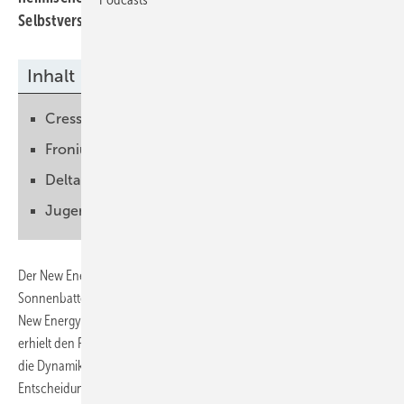
Selbstversorger.
Inhalt
Cress: Neue Kapazitätsklassen
Fronius: Autarkie
Delta: Rendite
Jugend forscht an Speichers
Der New Energy Pioneer Award 2015 ging diesmal auch an die
Sonnenbatterie GmbH. Der Preis wird einmal im Jahr von Bloomberg
New Energy Finance (BNEF) in New York vergeben. Die deutsche Firma
erhielt den Preis für ihr Wachstumspotenzial, die Innovationskraft und
die Dynamik des Unternehmens. Weiteres Kriterium bei der
Entscheidung der Jury war das intelligente Speichersystem, das