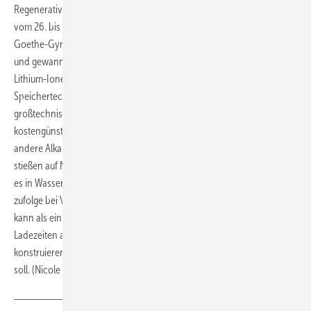
Regenerativspeichern. Der Bundesentscheid „Jugend forscht“ findet
vom 26. bis 30. Mai in Ludwigshafen statt. Drei Jungforscher vom
Goethe-Gymnasium Bensheim untersuchten Alternativen zum Lithium
und gewannen damit in Hessen den ersten Platz im Bereich Chemie.
Lithium-Ionen-Akkus sind inzwischen fest Bestandteil in der
Speichertechnik. Nach Ansicht der Schüler sind diese Akkus für
großtechnische Anlagen jedoch zu teuer. Daher untersuchten sie
kostengünstigere Akkusysteme, in denen die Lithium-Ionen durch
andere Alkali- und Erdalkalimetall-Ionen ersetzt werden. Die Schüler
stießen auf Nichtmetallsalze wie beispielsweise Ammoniumnitrat. Wird
es in Wasser gelöst, so bildet sich ein Elektrolyt, der den Forschern
zufolge bei Verwendung im Akku eine größere Strommenge speichern
kann als ein vergleichbarer lithiumhaltiger Akku und zudem kürzere
Ladezeiten aufweist. Nun wollen die Schüler einen Prototyp
konstruieren, der besser mit handelsüblichen Akkus vergleichbar sein
soll. (Nicole Weinhold)