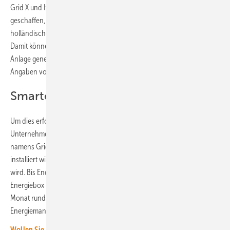
Grid X und Hallostroom haben in den Niederlanden eine Möglichkeit
geschaffen, Stromspeicher in Haushalten als Flexibilität am
holländischen Ausgleichsmarkt (Imbalance-Markt) zu platzieren.
Damit können die Speicherbetreiber zusätzliche Gewinne mit ihrer
Anlage generieren. Hallostroom erzielt mit den Speichern nach
Angaben von Grid X monatlich bis zu 180 Euro pro Haushalt.
Smartes Gateway ist notwendig
Um dies erfolgreich umzusetzen, nutzt das niederländische
Unternehmen die Technologie von Grid X inklusive dem IoT-Gateway
namens Gridbox, das hier unter dem Namen Energiebox vor Ort
installiert wird. Diese sorgt dafür, dass die Haushaltsbatterie steuerbar
wird. Bis Ende des Jahres soll bei rund 1.000 Kunden eine solche
Energiebox installiert werden. Ab 2025 peilt Hallostroom an, pro
Monat rund 250 Haushalte mit einem smarten
Energiemanagementsystem auszustatten.
Wollen Sie über die Energiewende auf dem Laufenden bleiben?