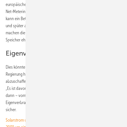
europäischen Ländern. Schließlich ist in Holland beispielsweise das
Net-Metering möglich, bei dem das Stromnetz als Speicher dient. Hier
kann ein Betreiber einer Solaranlage seinen Überschuss einspeisen
und später aus dem Netz zum gleichen Preis wieder beziehen. Zudem
machen die hohen Einspeisevergütungen bisher den eigenen
Speicher eher unlukrativ.
Eigenverbrauch wird lukrativer
Dies könnte sich jedoch in naher Zukunft ändern. Die niederländische
Regierung habe angekündigt, ab 2027 das Net-Metering
abzuschaffen, weiß Jonas Streng, Geschäftsführer von Hallostroom.
„Es ist davon auszugehen, dass Haushalte bis dahin – oder spätestens
dann – vom attraktiven Einspeisen des eigenen Stroms eher auf die
Eigenverbrauchsoptimierung umschwenken werden“, ist er sich
sicher.
Solarstrom und Flexibilisierung im Netz senken die Strompreise bis