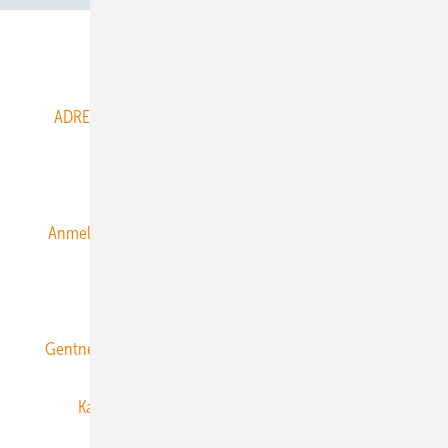
Abo- & Leserservice
ADRESSBUCH der WIND- und SOLARENERGIE
AGB
Alle Inhalte chronologisch
Anmelden
Anmeldung & Registrierung
Datenschutz
E-Paper
ERNEUERBARE ENERGIEN abonnieren
Gentner Energy Media
Gentner Verlag
Impressum
Karriere bei Gentner
Team
Mediaservice