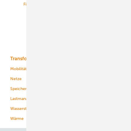
Finanzierung
Betrieb
Onshore-Wind
Offshore-Wind
Solar
Bioenergie
Transformation
Energieversorger
Service
Mobilität
Kommunen
Netze
Stadtwerke
Speicher
Energiekonzerne
Lastmanagement
Wasserstoff
Wärme