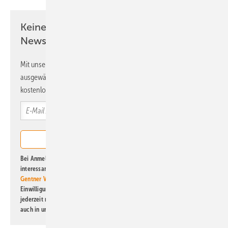
Keine Zeit? Kein Problem mit dem ERE
Newsletter!
Mit unserem Newsletter erhalten Sie regelmäßig von uns
ausgewählte Informationen und Neuigkeiten, gebündelt und
kostenlos direkt ins Postfach.
Bei Anmeldung zu diesem Newsletter bin ich damit einverstanden, über
interessante Verlags- und Online-Angebote
der Marken der Alfons W.
Gentner Verlag GmbH & Co. KG
informiert zu werden. Diese
Einwilligung kann ich jederzeit widerrufen und eine Abmeldung ist
jederzeit möglich. Informationen zum Umgang mit Daten finden Sie
auch in unserer
Datenschutzerklärung
.