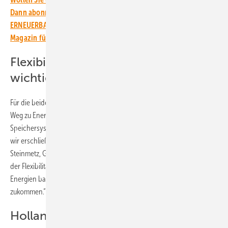
Dann abonnieren Sie einfach den kostenlosen Newsletter von
ERNEUERBARE ENERGIEN – dem größten verbandsunabhängigen
Magazin für erneuerbare Energien in Deutschland!
Flexibilität von Kleinanlagen wird
wichtiger
Für die beiden Partner ist dieses Projekt ein nächster Schritt auf dem
Weg zu Energiewende. „In Haushaltsbatterien und anderen privaten
Speichersystemen wie E-Autos schlummert ein riesiges Potenzial, das
wir erschließen müssen, damit die Energiewende gelingt“, betont Tim
Steinmetz, Geschäftsführer von Grid X. „Nach derzeitigem Stand wird
der Flexibilität aus diesen Kleinanlagen im künftigen, auf erneuerbaren
Energien basierenden, Energiesystem eine besonders wichtige Rolle
zukommen.“
Holland wird Referenzmarkt