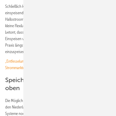
Schließlich können sie das Netz bei weiterer Integration von volatil
einspeisenden Erzeugungsanlagen mit stützen. „Akteure wie
Hallostroom, die schon heute daran arbeiten, dem Energiemarkt diese
kleine Flexibilität bereitzustellen, sind Pioniere“, sagt Tim Steinmetz. Er
betont, dass die Niederlande aktuell ein Parademarkt für das
Einspeisen von flexibler Energie aus Kleinanlagen sind. Dort sei die
Praxis längst Routine, als Haushalt selbst produzierten Strom ins Netz
einzuspeisen.
„Entfesselung von Flexibilitäten“ wichtigste Aufgabe des neuen
Strommarktdesigns
Speichermarkt hat noch Luft nach
oben
Die Möglichkeit kann aber auch den Absatz von Heimspeichern in
den Niederlanden ankurbeln. Schließlich ist die Installation solcher
Systeme noch nicht so vorangekommen wie in anderen