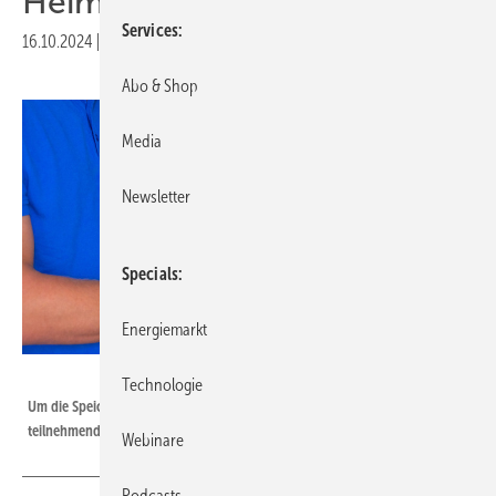
Heimspeicher als Flexibilität
Services
16.10.2024
|
Druckvorschau
Abo & Shop
Media
Newsletter
Specials
Energiemarkt
Hallostroom
Technologie
Um die Speicher vermarkten zu können, installiert Hallostroom in jedem
teilnehmenden Haushalt eine Energiebox.
Webinare
Podcasts