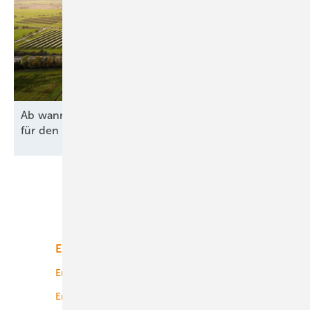
Ab wann lohnen sich Agri-PV und Batteriespeicher
für den Hof
wirklich?
Unsere Themen
Energiemarkt
Technologie
Energierecht
Planung
Energiemärkte weltweit
Logistik