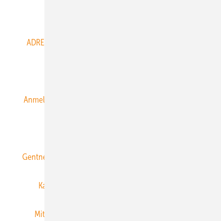
Abo- & Leserservice
ADRESSBUCH der WIND- und SOLARENERGIE
AGB
Alle Inhalte chronologisch
Anmelden
Anmeldung & Registrierung
Datenschutz
E-Paper
ERNEUERBARE ENERGIEN abonnieren
Gentner Energy Media
Gentner Verlag
Impressum
Karriere bei Gentner
Team
Mediaservice
Mitgliedschaften und Engagement
Newsletter