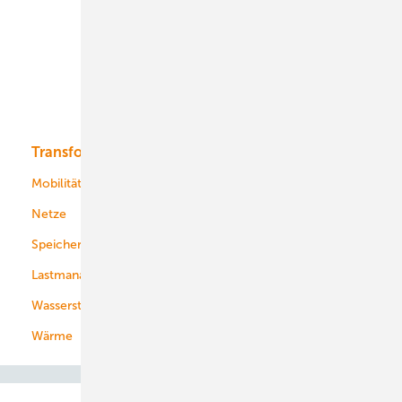
Onshore-Wind
Offshore-Wind
Solar
Bioenergie
Transformation
Energieversorger
Service
Mobilität
Kommunen
Netze
Stadtwerke
Speicher
Energiekonzerne
Lastmanagement
Wasserstoff
Wärme