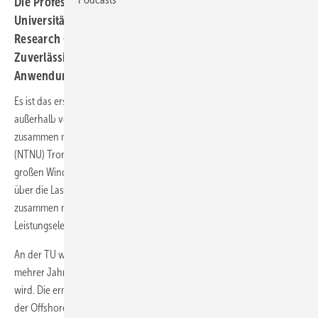
Die Professur Leistungselektronik der Technischen
Universität (TU) Chemnitz hat vom norwegischen
Research Council einen Forschungsauftrag zur
Zuverlässigkeit der Leistungselektronik in Offshore-
Anwendungen erhalten.
Es ist das erste Projekt, das die Norweger an einer Hochschule
außerhalb von Skandinaviens finanzieren. Untersucht wird dabei
zusammen mit der Norwegischen Nationalen Technischen Universität
(NTNU) Trondheim die Zuverlässigkeit der Leistungselektronik in
großen Windparks. Die norwegischen Forscher haben bereits Daten
über die Lastzyklen an modernen Windrädern gesammelt und daraus
zusammen mit den Chemnitzern die Belastungszyklen der
Leistungselektronik ermittelt.
An der TU wird nun eine Versuchsanlage gebaut, auf der die Belastung
mehrer Jahrzehnte in einem Test über einige Wochen nachgestellt
wird. Die ermittelten Daten sollen eine Grundlage für die Auslegung
der Offshore-Windparks auf hohe Lebensdauer.