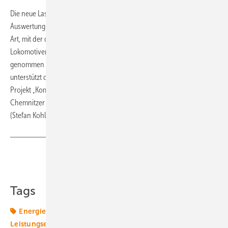
Die neue Lastwechselanlage ist eine bezüglich der Steuerung und
Auswertung verbesserte Weiterentwicklung der ersten Anlage dieser
Art, mit der das Institut bisher Leistungselektronik für elektrische
Lokomotiven testet. Sie soll in rund einem halben Jahr in Betrieb
genommen werden. Der Deutsche Akademische Auslandsdienst
unterstützt die deutsch-norwegische Zusammenarbeit durch das
Projekt „Kompetenzbildung Zuverlässigkeit Offshore“, bei dem ein
Chemnitzer Doktorand ein halbes Jahr lang in Norwegen arbeitet.
(Stefan Kohl)
Teilen
Link kopieren
Tags
Energiewende 2.0
Forschungsprojekt
Leistungselektronik
Speicher
Transformation