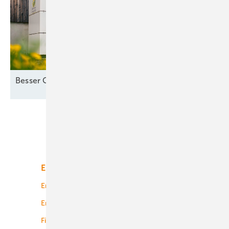
Besser Co-Location als
Standalone-Speicher
Unsere Themen
Energiemarkt
Technologie
Energierecht
Planung
Energiemärkte weltweit
Logistik
Finanzierung
Betrieb