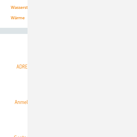
Wasserstoff
Wärme
Abo- & Leserservice
ADRESSBUCH der WIND- und SOLARENERGIE
AGB
Alle Inhalte chronologisch
Anmelden
Anmeldung & Registrierung
Datenschutz
E-Paper
ERNEUERBARE ENERGIEN abonnieren