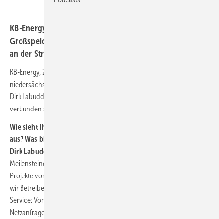
KB-Energy produziert im niedersächsischen Syke
Großspeicher speziell für den hochdynamischen Handel
an der Strombörse.
KB-Energy, 2022 als Teil der KB-­Gruppe gegründet, produziert im
nieder­sächsischen Syke Mega­watt-­Batterie­speicher. Geschäftsführer
Dirk Labudda erläutert, welche Vorteile mit einem Großspeicher
verbunden sein können.
Wie sieht Ihr Rundum-Sorglos-Paket beim Thema Co-Location
aus? Was bieten Sie?
Dirk Labudda:
Megawatt-Speicher-Projekte klingen komplex, es gilt,
Meilensteine zu erreichen und To-dos zu bewältigen. Damit die
Projekte von Anfang an übersichtlich und erfolgreich sind, begleiten
wir Betreiber mit einem technischen und wirtschaftlichen 360°-
Service: Von der Bedarfsanalyse und Konzeption, über die
Netzanfrage, bis zur Installation, Zertifizierung und Wartung werden