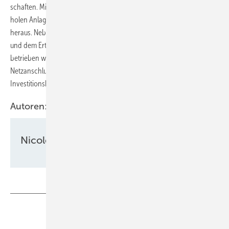
schaften. Mit dem vollautomatischen Handel an der Strombörse
holen Anlagenbetreiber das Maximum aus ihrem Netzanschluss
heraus. Neben der zeitversetzten Nutzung des eigen­erzeugten Stroms
und dem Ertragszuwachs bietet ein Speicher, der co-located
betrieben wird, weitere Vorteile: Die bestehende Infra­struktur mit
Netzanschluss und der Trafo können genutzt werden. Das senkt die
Investitions­kosten bei einem Speicherprojekt.
Autoren:
Nicole Weinhold
Teilen
Link kopieren