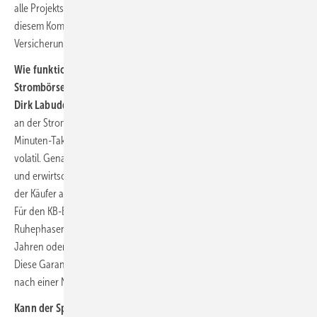
alle Projektschritte abgebildet. Unsere Expert:innen unterstützen in
diesem Komplettpaket auf Wunsch ebenfalls bei Finanzierungs- und
Versicherungslösungen.
Wie funktioniert der vollautomatische Handel an der
Strombörse?
Dirk Labudda:
Über einen Trader handelt der KB-E-Save automatisch
an der Strombörse. Das passiert je nach Markt teilweise im 15-­
Minuten-Takt. Der Stromhandel ist dynamisch und die Preise sind
volatil. Genau hier setzt der KB-E-Save an: Er nutzt die Marktsituation
und erwirtschaftet Rendite für die Betreiber. Beim Stromtrading muss
der Käufer auch physisch in der Lage sein, den Strom abzunehmen.
Für den KB-E-Save ist das kein Problem, da er nahezu keine
Ruhephasen benötigt. Eine Restkapazität von 80 Prozent nach 20
Jahren oder 10.000 Vollladezyklen wird vom Hersteller garantiert.
Diese Garantie wird beispielsweise bei zwei Vollladezyklen am Tag
nach einer Nutzungsdauer von circa 14 Jahren erreicht.
Kann der Speicher auch netzunterstützend ausgelegt oder