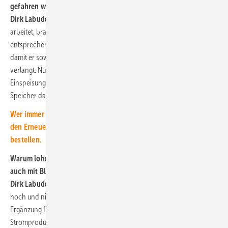
gefahren werden?
Dirk Labudda:
Ja, das kann er. Damit ein Speicher netzunterstützend
arbeitet, braucht er eine intelligente Steuerung. Zudem muss er eine
entsprechende Kapazität und schnelle Reaktionszeiten mitbringen,
damit er sowohl laden als auch entladen kann, wenn das Netz es
verlangt. Nur wenn Bauart, Technik, Betrieb, Ladezeiten und
Einspeisung auf den Netzbedarf abgestimmt sind, unterstützt ein
Speicher das Netz, statt es zusätzlich zu belasten.
Wer immer gut informiert sein will über Technik und Gesetze in
den Erneuerbaren, der kann unseren kostenlosen Newsletter
bestellen.
Warum lohnt sich die Kombination von Speicher und Solarpark
auch mit Blick auf die Infrastruktur?
Dirk Labudda:
Der Anteil erneuerbarer Energien am Strommix ist
hoch und nimmt weiter zu. Megawatt-Trading-Speicher sind die ideale
Ergänzung für Energieerzeugungsanlagen, um auch in Zeiten ohne
Stromproduktion die Energie zu speichern sowie Erträge zu erwirt­