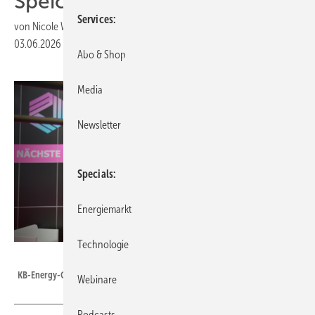
Speicher
Services
von
Nicole Weinhold
03.06.2026
|
Druckvorschau
Abo & Shop
Media
Newsletter
Specials
Energiemarkt
Technologie
KB.energy
KB-Energy-Geschäftsführer Dirk Labudda
Webinare
Podcasts