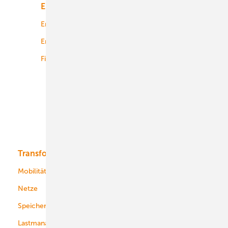
Energiemarkt
Technologie
Energierecht
Planung
Energiemärkte weltweit
Logistik
Finanzierung
Betrieb
Onshore-Wind
Offshore-Wind
Solar
Bioenergie
Transformation
Energieversorger
Service
Mobilität
Kommunen
Netze
Stadtwerke
Speicher
Energiekonzerne
Lastmanagement