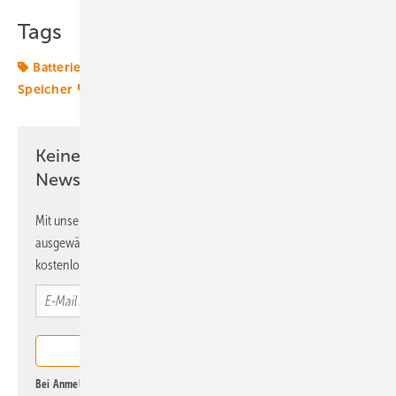
Tags
Batterie
Gewerbespeicher
Hybridkraftwerk
Speicher
Strombörse
Transformation
Keine Zeit? Kein Problem mit dem ERE
Newsletter!
Mit unserem Newsletter erhalten Sie regelmäßig von uns
ausgewählte Informationen und Neuigkeiten, gebündelt und
kostenlos direkt ins Postfach.
Bei Anmeldung zu diesem Newsletter bin ich damit einverstanden, über