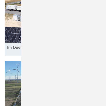
Im Duett am
Netz