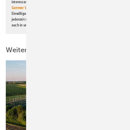
interessante Verlags- und Online-Angebote
der Marken der Alfons W.
Gentner Verlag GmbH & Co. KG
informiert zu werden. Diese
Einwilligung kann ich jederzeit widerrufen und eine Abmeldung ist
jederzeit möglich. Informationen zum Umgang mit Daten finden Sie
auch in unserer
Datenschutzerklärung
.
Weitere Inhalte