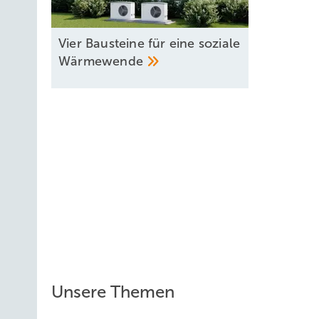
Hessisches Dorf versorgt
sich mit
Solarenergie
Vier Bausteine für eine soziale
Wärmewende
Finanzierung: Die größte 
So überzeugend das Konzept technisch und ökologisch ist 
Photovoltaik- oder Windkraftanlagen, für die das EEG über
Wärmewende ein vergleichbares gesetzliches Einnahmemo
Leitungen, Speicher, Anlagen lassen sich nicht wieder he
Banken prüfen entsprechend lange und intensiv. Doch die 
Gebaut werden muss, wenn die Straße offen ist. Versorg
Unsere Themen
Förderbedingungen, die Planungssicherheit untergraben.