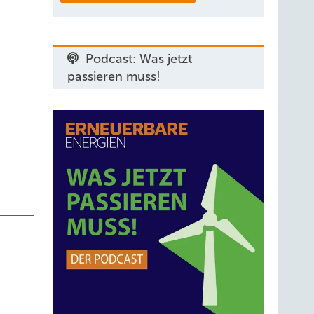
lbst in
agen im
Podcast: Was jetzt
passieren muss!
 mit
en
gemacht
hren