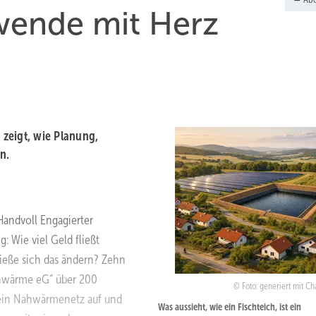
wende mit Herz
zeigt, wie Planung,
n.
Handvoll Engagierter
 Wie viel Geld fließt
ließe sich das ändern? Zehn
ahwärme eG“ über 200
Foto: generiert mit Ch
 ein Nahwärmenetz auf und
Was aussieht, wie ein Fischteich, ist ein