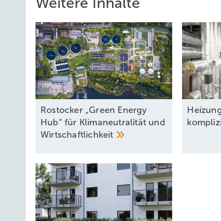
Weitere Inhalte
Ein entscheidender Hebel war dabei die Kopplung an 
Wer die Straße nicht allein aufreißen muss, spart erhebli
kleiner Abschnitt in Betrieb. 2022 folgte ein großer Bauabs
Anschluss an eine ehemalige Bundeswehr-Konversionsflä
Glücksfall, denn die Fläche bietet Platz für die geplante
geraten.
Rostocker „Green Energy
Heizung
Lesen Sie auch:
Hub“ für Klimaneutralität und
komplizi
Wirtschaftlichkeit