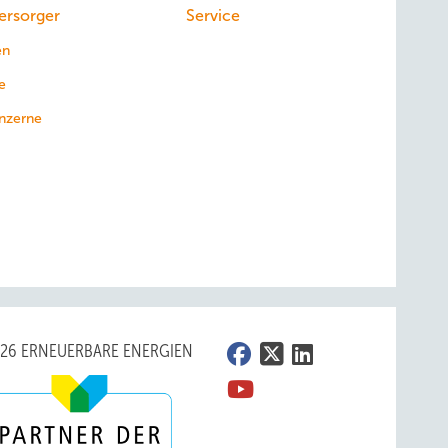
ersorger
Service
serem
en
e
nzerne
der
und
ro
 Der
f
026 ERNEUERBARE ENERGIEN