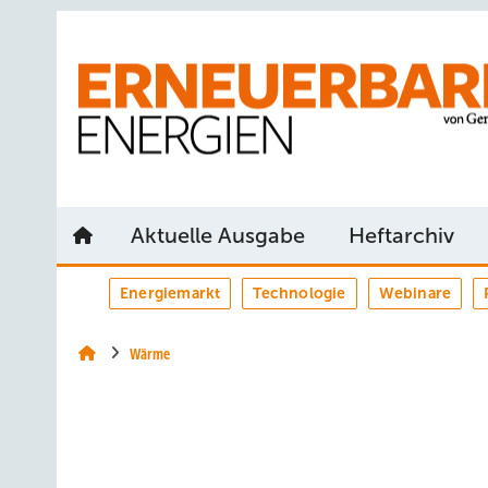
Springe
Springe
Springe
auf
auf
auf
Hauptinhalt
Hauptmenü
SiteSearch
Aktuelle Ausgabe
Heftarchiv
Energiemarkt
Technologie
Webinare
Wärme