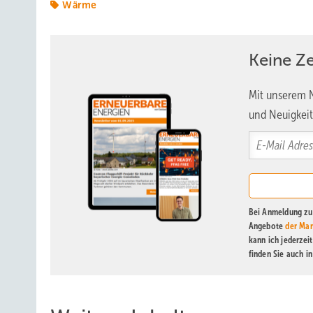
Wärme
Doch warum nicht einfach ausschließlich auf Biomasse s
Ressourcenbetrachtung. In der Region stehen die sogen
Keine Z
die alle zwölf Jahre beerntet werden dürfen. Im gesamten
rechnerisch etwa 3.700 Haushalte versorgen. Bei 96.000
Mit unserem N
entfallen – bei weitem nicht genug. „Wir sind einfach si
und Neuigkeit
betont Emöke Kovac. Aktuell dient Hackschnitzelholz aus 
den Hauptanteil der Wärmeversorgung übernehmen und dam
Baukastenprinzip statt Ma
Bei Anmeldung zu 
Wer im Bestand ein Nahwärmenetz aufbauen will, steht v
Angebote
der Mar
kann ich jederzei
Ölheizung abschaffen, solange das Netz noch nicht liegt
finden Sie auch i
behalten. Die Lösung in Hürup: ein konsequentes Baukast
Teilnetze erschlossen und schrittweise miteinander ver
Abschnitte, bevor größere Netzteile zusammenwuchsen.