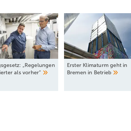
ohnehin geplante Straßen- und Kanalbaumaßnahmen von Land und K
ch bei den Tiefbaukosten. 2017 ging im südlichen Ortsteil Hürup ein e
chnitt, der alle verfügbaren Kapazitäten forderte. Mittlerweile ist de
che hergestellt, die die Genossenschaft 2015 erwerben konnte
– e
 Solarthermieanlage, ohne in Konflikt mit landwirtschaftlicher Nutzun
sgesetz: „Regelungen
Erster Klimaturm geht in
erter als
vorher“
Bremen in
Betrieb