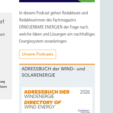
rnen
In diesem Podcast gehen Redakteure und
dern,
Redakteurinnen des Fachmagazins
r!
ERNEUERBARE ENERGIEN der Frage nach,
welche Ideen und Lösungen ein nachhaltiges
nen
en“,
Energiesystem voranbringen.
fristig
Unsere Podcasts
ADRESSBUCH der WIND- und
SOLARENERGIE
gung
 Daten
g
ne
e