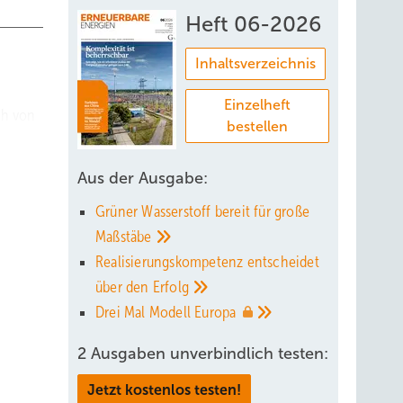
Heft 06-2026
Inhaltsverzeichnis
Einzelheft
ch von
bestellen
 Cent
g:
Aus der Ausgabe:
ein
Grüner Wasserstoff bereit für große
Maßstäbe
chöner,
Realisierungskompetenz entscheidet
agement
über den
Erfolg
Drei Mal Modell
Europa
2 Ausgaben unverbindlich testen:
Jetzt kostenlos testen!