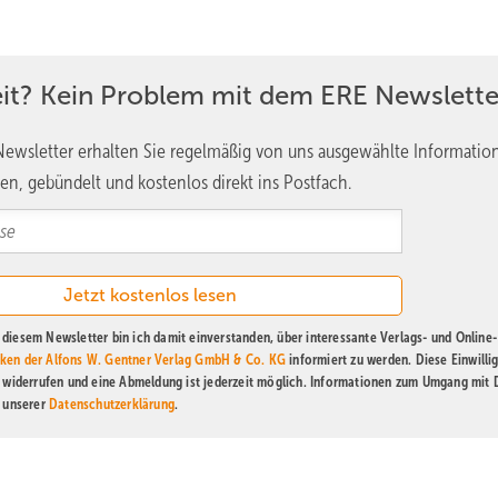
etzen, wie es naheliegend wäre? Die Antwort liegt in einer nüchte
annten Knicks zur Verfügung – Windschutzhecken zwischen den Fel
eit? Kein Problem mit dem ERE Newslette
 Kreis sind rund 7.000 Kilometer Knick nutzbar, damit ließen sich
 Haushalten im Kreis würden auf Hürup gerade einmal 63 Kilometer
ewsletter erhalten Sie regelmäßig von uns ausgewählte Informatio
cher, wir müssen diversifizieren, wir können nicht nur Biomasse nutz
en, gebündelt und kostenlos direkt ins Postfach.
der Region als Übergangsbrennstoff, doch die Solarthermie soll lang
it die Brennstoffkosten dauerhaft stabil halten.
sterplan
diesem Newsletter bin ich damit einverstanden, über interessante Verlags- und Online-
or einem klassischen Henne-Ei-Problem: Kein Haushalt kann seine
ken der Alfons W. Gentner Verlag GmbH & Co. KG
informiert zu werden. Diese Einwilli
t widerrufen und eine Abmeldung ist jederzeit möglich. Informationen zum Umgang mit
. Und kein Netz kann gebaut werden, solange alle ihre Einzelheizun
n unserer
Datenschutzerklärung
.
enprinzip. Statt auf die eine große Lösung zu warten, wurden einzel
bunden. Modulare Hackschnitzelheizungen versorgten zunächst klein