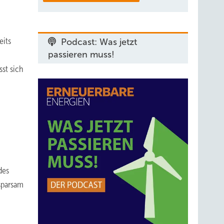
eits
Podcast: Was jetzt
passieren muss!
st sich
des
sparsam