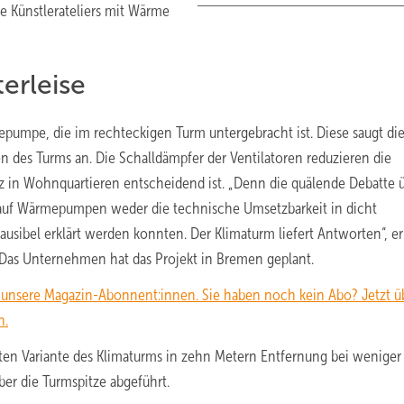
e Künstlerateliers mit Wärme
erleise
pumpe, die im rechteckigen Turm untergebracht ist. Diese saugt di
iten des Turms an. Die Schalldämpfer der Ventilatoren reduzieren die
z in Wohnquartieren entscheidend ist. „Denn die quälende Debatte 
 auf Wärmepumpen weder die technische Umsetzbarkeit in dicht
usibel erklärt werden konnten. Der Klimaturm liefert Antworten“, er
. Das Unternehmen hat das Projekt in Bremen geplant.
n unsere Magazin-Abonnent:innen. Sie haben noch kein Abo? Jetzt üb
n.
ksten Variante des Klimaturms in zehn Metern Entfernung bei weniger 
über die Turmspitze abgeführt.