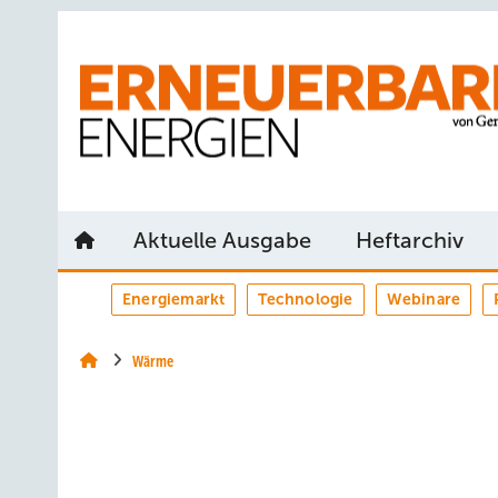
Springe
Springe
Springe
auf
auf
auf
Hauptinhalt
Hauptmenü
SiteSearch
Aktuelle Ausgabe
Heftarchiv
Energiemarkt
Technologie
Webinare
Wärme