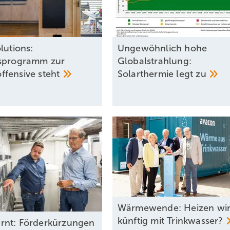
lutions:
Ungewöhnlich hohe
sprogramm zur
Globalstrahlung:
ffensive
steht
Solarthermie legt
zu
Wärmewende: Heizen wi
künftig mit
Trinkwasser?
nt: Förderkürzungen