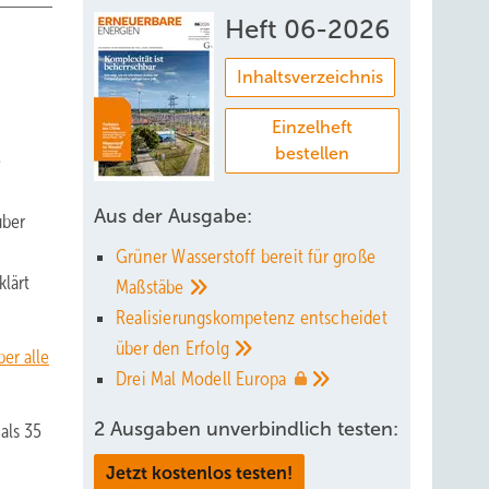
Heft 06-2026
Inhaltsverzeichnis
Einzelheft
bestellen
e
Aus der Ausgabe:
über
Grüner Wasserstoff bereit für große
klärt
Maßstäbe
Realisierungskompetenz entscheidet
über den
Erfolg
er alle
Drei Mal Modell
Europa
2 Ausgaben unverbindlich testen:
als 35
Jetzt kostenlos testen!