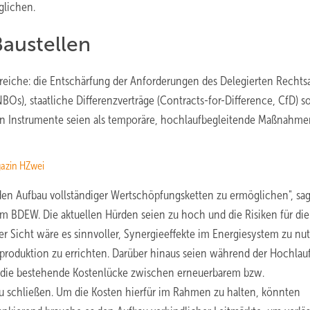
glichen.
Baustellen
 Bereiche: die Entschärfung der Anforderungen des Delegierten Rechts
Os), staatliche Differenzverträge (Contracts-for-Difference, CfD) s
nen Instrumente seien als temporäre, hochlaufbegleitende Maßnahm
gazin HZwei
s, den Aufbau vollständiger Wertschöpfungsketten zu ermöglichen", sag
im BDEW. Die aktuellen Hürden seien zu hoch und die Risiken für die
 Sicht wäre es sinnvoller, Synergieeffekte im Energiesystem zu nu
ffproduktion zu errichten. Darüber hinaus seien während der Hochlau
m die bestehende Kostenlücke zwischen erneuerbarem bzw.
zu schließen. Um die Kosten hierfür im Rahmen zu halten, könnten