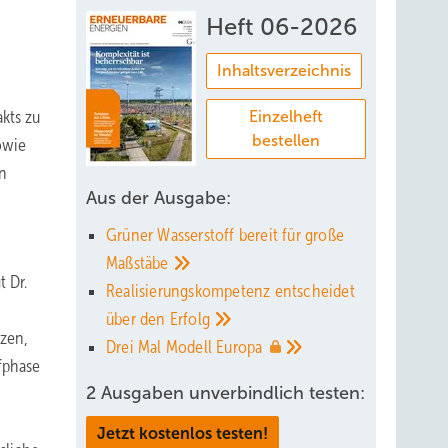
Heft 06-2026
Inhaltsverzeichnis
akts zu
Einzelheft
bestellen
owie
en
Aus der Ausgabe:
Grüner Wasserstoff bereit für große
Maßstäbe
t Dr.
Realisierungskompetenz entscheidet
über den
Erfolg
tzen,
Drei Mal Modell
Europa
fphase
2 Ausgaben unverbindlich testen:
Jetzt kostenlos testen!