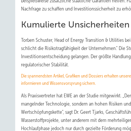
beispielsweise zusätzliche staatliche Garantien helfen. F
Nachfrage zu schaffen und Investitionssicherheit zu erh
Kumulierte Unsicherheiten 
Torben Schuster, Head of Energy Transition & Utilities b
schlicht die Risikotragfähigkeit der Unternehmen." Die Stu
Investitionsentscheidung gelangen. Der größte Handlun
regulatorischer Stabilität.
Die spannendsten Artikel, Grafiken und Dossiers erhalten unse
informieren und Wissensvorsprung sichern.
Als Praxisvertreter hat EWE an der Studie mitgewirkt. „De
mangelnder Technologie, sondern an hohen Risiken und 
Wertschöpfungskette", sagt Dr. Geert Tjarks, Geschäftsfüh
Wasserstoffprojekte, unter anderem mit dem mehrteiligen
Hochlaufphase jedoch nur durch gezielte Förderung mög