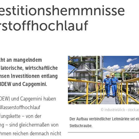
estitionshemmnisse
stoffhochlauf
icht an mangelndem
atorische, wirtschaftliche
msen Investitionen entlang
n BDEW und Capgemini.
(BDEW) und Capgemini haben
 Wasserstoffhochlauf
industrieblick - stock.
pfungskette – von der
Der Aufbau verbindlicher Leitmärkte sei e
ung – sind gleichermaßen von
Stellschraube.
nahmen reichen demnach nicht