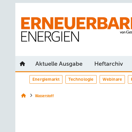
Springe
Springe
Springe
auf
auf
auf
Hauptinhalt
Hauptmenü
SiteSearch
Aktuelle Ausgabe
Heftarchiv
Energiemarkt
Technologie
Webinare
Wasserstoff