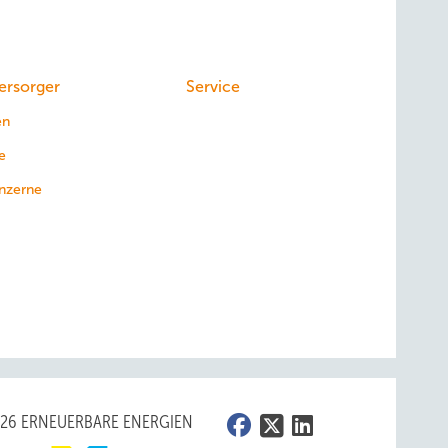
ersorger
Service
en
e
nzerne
026 ERNEUERBARE ENERGIEN