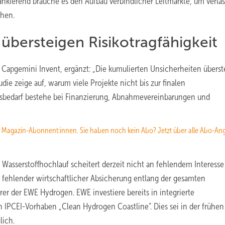
lankierend brauche es den Aufbau verbindlicher Leitmärkte, um verläs
öhen.
übersteigen Risikotragfähigkeit
ei Capgemini Invent, ergänzt: „Die kumulierten Unsicherheiten übers
die zeige auf, warum viele Projekte nicht bis zur finalen
gsbedarf bestehe bei Finanzierung, Abnahmevereinbarungen und
re Magazin-Abonnent:innen. Sie haben noch kein Abo? Jetzt über alle Abo-An
r Wasserstoffhochlauf scheitert derzeit nicht an fehlendem Interesse
fehlender wirtschaftlicher Absicherung entlang der gesamten
rer der EWE Hydrogen. EWE investiere bereits in integrierte
 IPCEI-Vorhaben „Clean Hydrogen Coastline“. Dies sei in der frühen
lich.