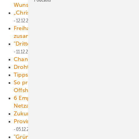
Wunsch?
12.12.2013
„Christian“ und „Xaver“ überstanden
12.12.2013
Freihandelsallianzen schließen sich
zusammen
11.12.2013
"Drittel weniger Ausgleichsenergie"
11.12.2013
Chance für Emissionshandel
11.12.2013
Droht 2016 der Engpass?
10.12.2013
Tipps für den neuen Job
09.12.2013
So profitieren kleine Firmen vom großen
Offshore-Geschäft
09.12.2013
6 Empfehlungen für einen erfolgreichen
Netzausbau
06.12.2013
Zukunft mit Direktvermarktung
05.12.2013
Provinzregierung legt neue Ziele fest
05.12.2013
"Grüne müssen jetzt gegenhalten"