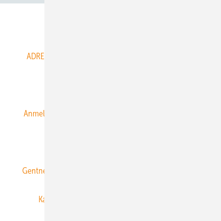
Abo- & Leserservice
ADRESSBUCH der WIND- und SOLARENERGIE
AGB
Alle Inhalte chronologisch
Anmelden
Anmeldung & Registrierung
Datenschutz
E-Paper
ERNEUERBARE ENERGIEN abonnieren
Gentner Energy Media
Gentner Verlag
Impressum
Karriere bei Gentner
Team
Mediaservice