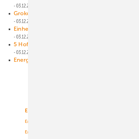
03.12.2013
Groko gefährdet NRW-Energiewende
03.12.2013
Einheitliche Standards empfohlen
03.12.2013
5 Hoffnungszeichen für die Photovoltaik
03.12.2013
Energiewende-Demo in Berlin
02.12.2013
Unsere Themen
Energiemarkt
Technologie
Energierecht
Planung
Energiemärkte weltweit
Logistik