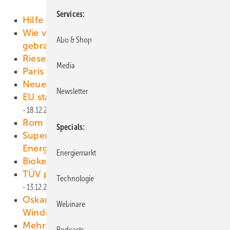
Services
Hilfe für verprellte Anleger
31.12.2013
Wie viel Anbaufläche wird für Biokraftstoffe
Abo & Shop
gebraucht?
30.12.2013
Riesenplattform im Plan
19.12.2013
Media
Paris sucht Lösungen
19.12.2013
Neue Turbinenvielfalt
19.12.2013
Newsletter
EU startet Angriff auf Festvergütung
18.12.2013
Rom will Regeln ändern
17.12.2013
Specials
Super-Sigmar - vom Umweltminister zum
Energieminister
16.12.2013
Energiemarkt
Biokerosin für den Flugverkehr
16.12.2013
TÜV prüft Qualität von Solarparks
Technologie
13.12.2013
Oskar Lafontaines Kampf gegen
Webinare
Windmühlen
13.12.2013
Mehr Nachhaltigkeit – ein ernstgemeinter
Podcasts