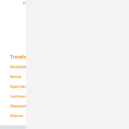
Finanzierung
Betrieb
Onshore-Wind
Offshore-Wind
Solar
Bioenergie
Transformation
Energieversorger
Service
Mobilität
Kommunen
Netze
Stadtwerke
Speicher
Energiekonzerne
Lastmanagement
Wasserstoff
Wärme