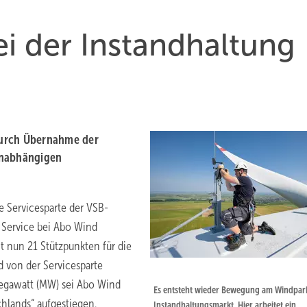
 der Instandhaltung
durch Übernahme der
unabhängigen
e Servicesparte der VSB-
 Service bei Abo Wind
it nun 21 Stützpunkten für die
d von der Servicesparte
egawatt (MW) sei Abo Wind
Es entsteht wieder Bewegung am Windpar
hlands“ aufgestiegen.
Instandhaltungsmarkt. Hier arbeitet ein