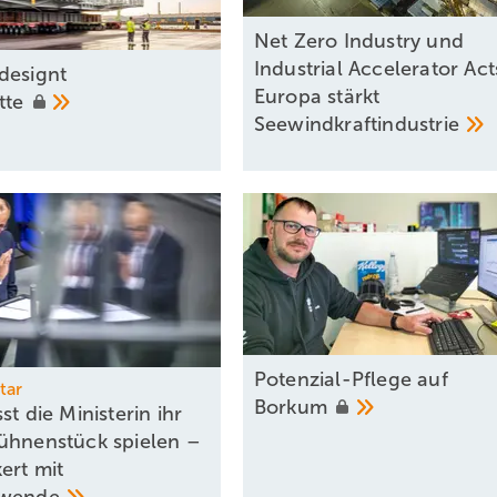
Net Zero Industry und
Industrial Accelerator Act
designt
Europa stärkt
ette
Seewindkraftindustrie
Potenzial-Pflege auf
tar
Borkum
st die Ministerin ihr
ühnenstück spielen –
ert mit