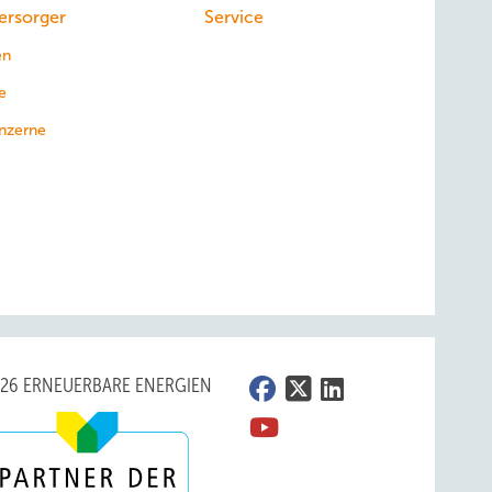
ersorger
Service
en
e
nzerne
026 ERNEUERBARE ENERGIEN