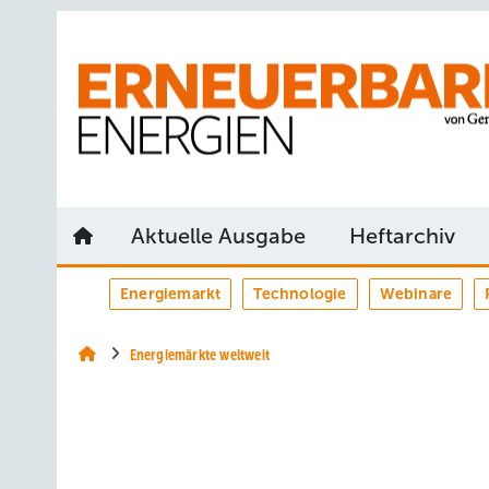
Springe
Springe
Springe
auf
auf
auf
Hauptinhalt
Hauptmenü
SiteSearch
Aktuelle Ausgabe
Heftarchiv
Energiemarkt
Technologie
Webinare
Energiemärkte weltweit