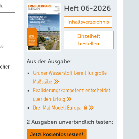
k.
Heft 06-2026
Inhaltsverzeichnis
Einzelheft
bestellen
as
Aus der Ausgabe:
scher
Grüner Wasserstoff bereit für große
Maßstäbe
Realisierungskompetenz entscheidet
über den
Erfolg
Drei Mal Modell
Europa
2 Ausgaben unverbindlich testen:
Jetzt kostenlos testen!