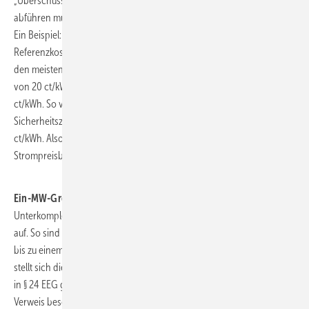
„Überschusserlös“, von dem die Anlagenbetreiber 90 Prozent
abführen müssen.
Ein Beispiel: Liegen der Monatsmarktwert bei 30 ct/kWh, die
Referenzkosten bei 7 ct/kWh und der Sicherheitszuschlag – wie bei
den meisten Erneuerbaren – bei 3 ct/kWh, ergibt sich eine Differenz
von 20 ct/kWh. Hiervon muss der Betreiber 90 Prozent abführen: 18
ct/kWh. So verbleiben ihm 7 ct/kWh Referenzkosten, 3 ct/kWh
Sicherheitszuschlag und 10 Prozent der Überschusserlöse, hier 2
ct/kWh. Also 12 ct/kWh; mit 18 ct/kWh finanziert er die
Strompreisbremse.
Ein-MW-Grenze: WEA zusammenfassen?
Unterkomplex ist das nicht. Und das StromPBG wirft weitere Fragen
auf. So sind Erneuerbaren-Anlagen mit einer installieren Leistung von
bis zu einem Megawatt (MW) von der Anwendung ausgenommen. Da
stellt sich die Frage der Anlagenzusammenfassung. Im EEG wäre dies
in § 24 EEG geregelt, auf den das StromPBG auch in § 13 verweist. Der
Verweis beschränkt sich allerdings auf § 24 Abs. 1 EEG. Die