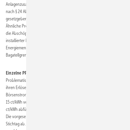
Anlagenzusammenfassung für PV-Freiflächen und Windkraftanlagen
nach § 24 Abs. 2 EEG würde so keine Anwendung finden. Ob dies
gesetzgeberisch gewollt ist, erscheint zweifelhaft.
Ähnliche Probleme bei der Biomasse. Hier liegt der Schwellwert für
die Abschöpfung bei einem MW Bemessungsleistung, nicht einem MW
installierter Leistung. Es geht also um die tatsächlich produzierten
Energiemengen. Darf man die Anlage einfach abregeln, um unter der
Bagatellgrenze zu bleiben?
Einzelne PPA-Anbieter zahlen drauf
Problematisch ist das Gesetz auch in Fällen, in denen die Betreiber mit
ihren Erlösen unter den fiktiven Erlösen – also den
Börsenstrompreisen – bleiben. Denkbar ist, dass ein Fixpreis-PPA zu
15 ct/kWh vereinbart wurde. Im Beispiel oben müsste der Betreiber 18
ct/kWh abführen und würde mit jeder kWh 3 ct/kWh Verlust machen.
Die vorgesehene Ausnahme hängt aber von einem entscheidenden
Stichtag ab. Der Stromverkaufsvertrag muss bis Ablauf des 31.10.2022