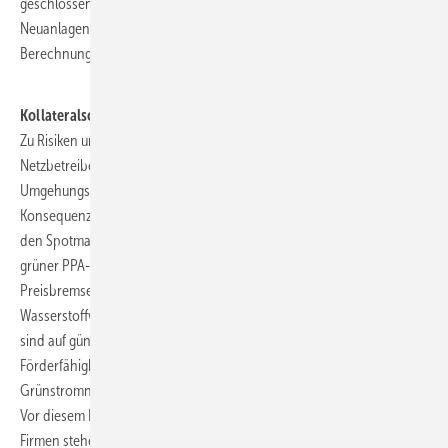
geschlossen worden sein. Ab dem 01.11.2022 können nur noch
Neuanlagen den Preis ihres PPAs anstelle der Börsenpreise bei der
Berechnung der Abschöpfungsbeträge ansetzen.
Kollateralschäden für H2 und Industrie
Zu Risiken und Nebenwirkungen fragen Sie die BNetzA, Ihren
Netzbetreiber und Ihre Anwälte. Die Stichtagsregelung soll
Umgehungsgeschäfte verhindern. Sie hat aber eine gravierende
Konsequenz: Erneuerbare mit auslaufenden PPAs wandern wieder an
den Spotmarkt ab, wo sie der Merit-Oder unterliegen. Preisgünstiger
grüner PPA-Strom wird so zu teurem Börsenstrom und führt die
Preisbremse ad absurdum. Den Kollateralschaden hat die
Wasserstoffwirtschaft. Projekte zur Erzeugung grünen Wasserstoffs
sind auf günstige Stromlieferverträge angewiesen. Für die
Förderfähigkeit braucht der Wasserstoff zudem perspektivisch die
Grünstromnachweise aus den PPAs.
Vor diesem Dilemma steht auch die energieintensive Industrie. Den
Firmen stehen zwar unter Umständen auch Entlastungsbeiträge nach