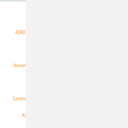
Abo- & Leserservice
ADRESSBUCH der WIND- und SOLARENERGIE
AGB
Alle Inhalte chronologisch
Anmelden
Anmeldung & Registrierung
Datenschutz
E-Paper
ERNEUERBARE ENERGIEN abonnieren
Gentner Energy Media
Gentner Verlag
Impressum
Karriere bei Gentner
Team
Mediaservice