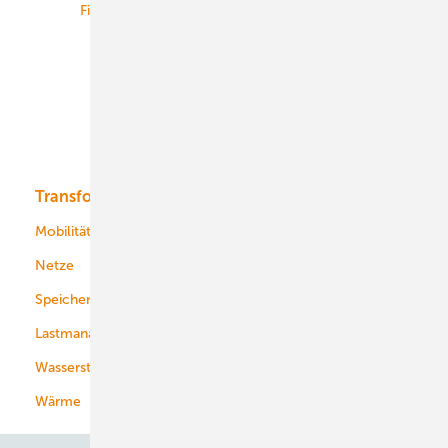
Finanzierung
Betrieb
Onshore-Wind
Offshore-Wind
Solar
Bioenergie
Transformation
Energieversorger
Service
Mobilität
Kommunen
Netze
Stadtwerke
Speicher
Energiekonzerne
Lastmanagement
Wasserstoff
Wärme