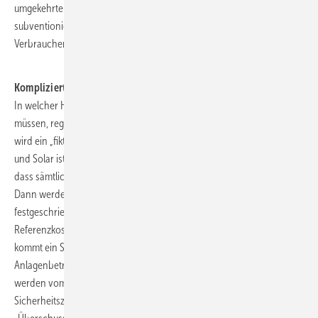
umgekehrter Fließrichtung beschreiben. Aber anders als im EEG
subventionieren die Erzeuger jetzt den Verbrauch, anstatt dass die
Verbraucher die klimafreundliche Erzeugung bezuschussen.
Komplizierter Dreischritt
In welcher Höhe Anlagenbetreiber die Preisbremse mitfinanzieren
müssen, regelt das Strom-PBG in den Paragraphen 13 bis 18. Zuerst
wird ein „fiktiver Erlös“ für Erzeugungsanlagen festgelegt. Bei Wind
und Solar ist das der Monatsmarktwert. Der Gesetzgeber unterstellt,
dass sämtlicher Strom zum Börsenpreis verkauft wurde.
Dann werden sogenannte Referenzkosten und Sicherheitszuschläge
festgeschrieben. Bei Regenerativanlagen entsprechen die
Referenzkosten dem garantierten Mindesterlös der Anlage. Hinzu
kommt ein Sicherheitszuschlag, der Härten ausgleichen soll und den
Anlagenbetreibern eine kleine Marge belässt. Im dritten Schritt
werden vom „fiktiven Erlös“ die addierten Referenzkosten und
Sicherheitszuschläge abgezogen. Die Differenz ergibt den