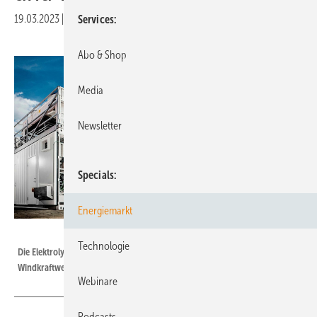
19.03.2023
|
Druckvorschau
Services
Abo & Shop
Media
Newsletter
Specials
Energiemarkt
Lhyfe
Technologie
Die Elektrolyseanlage in Schwäbisch Gmünd wird direkt von Solar- und
Windkraftwerken versorgt.
Webinare
Podcasts