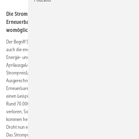
Die Strompreisbremse behindert den Einsatz der
Erneuerbaren für grünen Wasserstoff und verstößt
womöglich gegen die Finanzverfassung.
Der Begriff Strompreisbremse spiegelt die Diskussion und zugleich
auch die energiepolitische Flickschusterei wider, die die aktuelle
Energie- und Klimapolitik kennzeichnet.“ 2013 stand dieser Satz in der
Aprilausgabe der Zeitschrift für Umweltrecht. Das
Strompreisbremsegesetz (StromPBG) macht ihn wieder aktuell.
Ausgerechnet Peter Altmaier war damals Umweltminister. Den
Erneuerbaren bescherte der Minister durch seine Strompreisbremse
einen beispiellosen Einbruch, indem er die Vergütung gesenkt hat.
Rund 70.000 Arbeitsplätze gingen in der Photovoltaik-Branche
verloren, Solarfirmen meldeten reihenweise Insolvenz an, die Module
kommen heute aus Fernost.
Droht nun ein ähnliches Szenario wie beim altmaierschen Kahlschlag?
Das Strompreisbremsengesetz lässt sich mit einer EEG-Umlage in