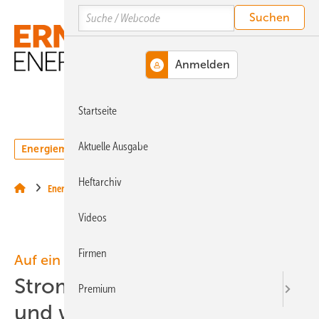
Springe
Springe
Springe
Search
auf
auf
auf
Hauptinhalt
Hauptmenü
SiteSearch
MENÜ
Startseite
Aktuelle Ausgabe
Energiemarkt
Technologie
Webinare
Podcasts
Heftarchiv
Energiemärkte weltweit
Videos
Firmen
Auf ein Wort
Strompreisbremse: unklar
Premium
und wider die Energiewende