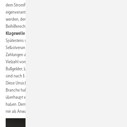
dem StromPBG zu, jedem Unternehmer dürfte aber ein
eigenverantwortliches Wirtschaften lieber sein, als zum Bittsteller zu
werden, der zugleich die strengen Vorgaben des europäischen
Beihilferechts zu beachten hat.
Klagewelle im zweiten Halbjahr 2023?
Spätestens wenn in der zweiten Jahreshälfte die Fristen für die
Selbstveranlagung durch die Anlagebetreiber ablaufen und die
Zahlungen an die Netzbetreiber fällig werden, dürfte es zu einer
Vielzahl von Streitigkeiten kommen. Zudem drohen erhebliche
Bußgelder, bei vorsätzlicher Verkürzung des Abschöpfungsbetrages
sind nach § 44 StromPBG sogar Gefängnisstrafen möglich
Diese Unsicherheiten dürften erhebliche Auswirkungen auf die
Branche haben. Ob die Abschöpfung bei den Erneuerbaren
überhaupt verfassungskonform ist, wird Karlsruhe zu entscheiden
haben. Dem Verursacherprinzip entspricht sie nicht. Ein Umstand, der
mir als Anwalt in der täglichen Praxis grundsätzliche Sorge bereitet.