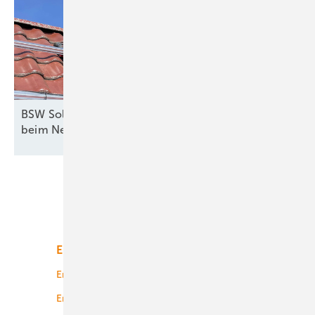
BSW Solar fordert Nachbesserungen am EEG und
beim
Netzpaket
Unsere Themen
Energiemarkt
Technologie
Energierecht
Planung
Energiemärkte weltweit
Logistik