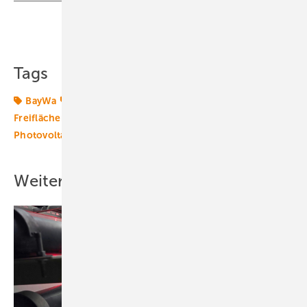
Teilen
Link kopieren
Tags
BayWa
Energiemarkt
Energiemärkte weltweit
Freiflächenanlagen
Großbritannien
Photovoltaikmarkt
Weitere Inhalte