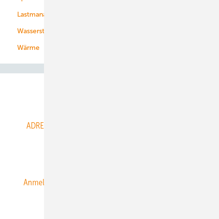
Lastmanagement
Wasserstoff
Wärme
Abo- & Leserservice
ADRESSBUCH der WIND- und SOLARENERGIE
AGB
Alle Inhalte chronologisch
Anmelden
Anmeldung & Registrierung
Datenschutz
E-Paper
ERNEUERBARE ENERGIEN abonnieren