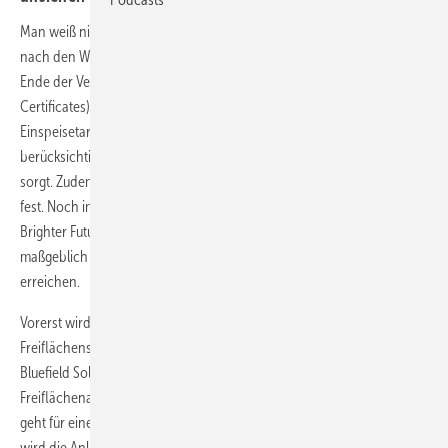
Man weiß nicht, welche Veränderungen für die Regenerativbranche
nach den Wahlen im Königreich anstehen. Und auch das absehbare
Ende der Vergütung über das ROC-System (Renewables Obligation
Certificates) führt zu Verunsicherung. Vorgesehen ist ein
Einspeisetarif, der Atomkraft und Erneuerbare gleichermaßen
berücksichtigt – was in der Regenerativbranche für Verärgerung
sorgt. Zudem stehen die Detailregelungen dafür immer noch nicht
fest. Noch im Oktober 2013 haben die Briten eine "Roadmap to a
Brighter Future" veröffentlicht, in der gesagt wird, dass Photovoltaik
maßgeblich helfen soll, 15 Prozent Regenerativanteil bis 2020 zu
erreichen.
Vorerst wird aber an einem der wenigen lukrativen
Freiflächenstandorte Europas mit Hochdruck gebaut. Der britische
Bluefield Solar Income Fund hat gerade seine zehn große
Freiflächenanlage erworben. Die 17,5-MW-Anlage in Hertfordshire
geht für einen Preis von 19 Millionen Pfund an den Investor. Gebaut
wird die Anlage von der Firma Solarcentury, die auch den Service