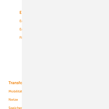
Unsere Themen
Energiemarkt
Technologie
Energierecht
Planung
Energiemärkte weltweit
Logistik
Finanzierung
Betrieb
Onshore-Wind
Offshore-Wind
Solar
Bioenergie
Transformation
Energieversorger
Service
Mobilität
Kommunen
Netze
Stadtwerke
Speicher
Energiekonzerne