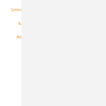
Gentner Energy Media
Gentner Verlag
Impressum
Karriere bei Gentner
Team
Mediaservice
Mitgliedschaften und Engagement
Newsletter
Privacy Manager
RSS-Feed
Veranstaltungen / Webinare
© 2026 ERNEUERBARE ENERGIEN