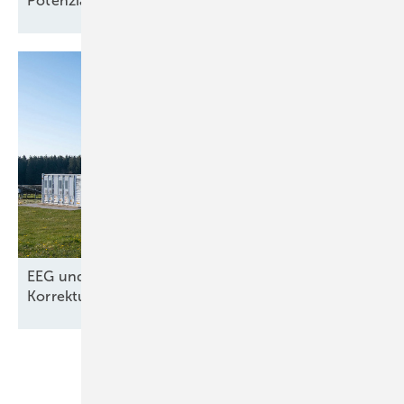
Potenzial-Pflege auf
Borkum
EEG und Netzpaket – nur kosmetische
Korrekturen aus dem
Wirtschafsministerium