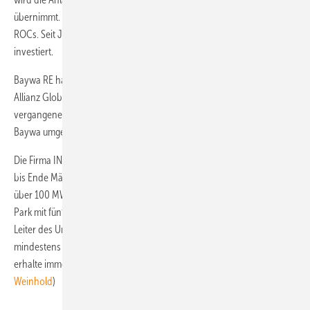
übernimmt. Der Park erhält voraussichtlich eine Vergütung von 1,4
ROCs. Seit Juli 2013 hat Bluefield in Solarparks mit zusammen 128 MW
investiert.
Baywa RE hat den britischen Solarpark Great Glemham an den die
Allianz Global Investors veräußert. Der 19,5-MW-Park wurde im Herbst
vergangenen Jahres als eines von fünf Freiflächenprojekten von
Baywa umgesetzt.
Die Firma INRG Solar aus Eastleigh in Großbritannien hat angekündigt,
bis Ende März 2015 in Großbritannien Photovoltaik-Kraftwerke mit
über 100 MW Nennleistung bauen zu wollen. Gerade hat INRG einen
Park mit fünf MW in North Dorset fertig gestellt. Der kaufmännische
Leiter des Unternehmens, David Dean, sagte, Großkraftwerke mit
mindestens fünf MW seien besonders attraktiv für seine Firma. Er
erhalte immer mehr Anfragen in dieser Größenordnung. (
Nicole
Weinhold
)