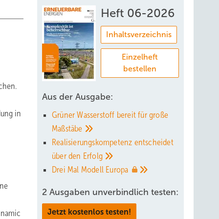
Heft 06-2026
Inhaltsverzeichnis
Einzelheft
bestellen
chen.
Aus der Ausgabe:
dung in
Grüner Wasserstoff bereit für große
Maßstäbe
Realisierungskompetenz entscheidet
über den
Erfolg
Drei Mal Modell
Europa
ine
2 Ausgaben unverbindlich testen:
Jetzt kostenlos testen!
ynamic