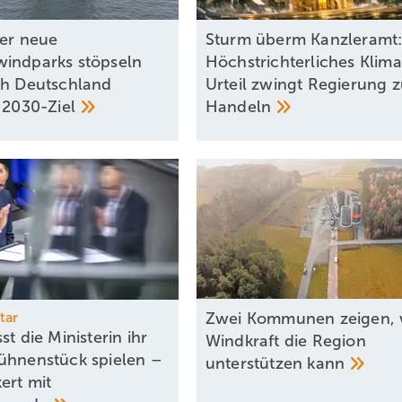
ier neue
Sturm überm Kanzleramt
indparks stöpseln
Höchstrichterliches Klim
ch Deutschland
Urteil zwingt Regierung 
t
2030-Ziel
Handeln
tar
Zwei Kommunen zeigen, 
st die Ministerin ihr
Windkraft die Region
ühnenstück spielen –
unterstützen
kann
ert mit