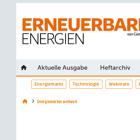
Springe
Springe
Springe
auf
auf
auf
Hauptinhalt
Hauptmenü
SiteSearch
Aktuelle Ausgabe
Heftarchiv
Energiemarkt
Technologie
Webinare
Energiemärkte weltweit