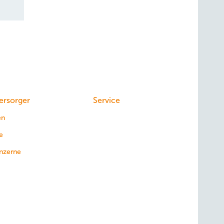
ersorger
Service
en
e
nzerne