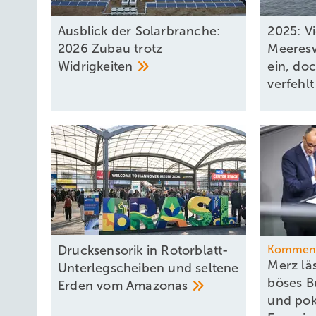
Ausblick der Solarbranche:
2025: V
2026 Zubau trotz
Meeresw
Widrigkeiten
ein, do
verfehl
Drucksensorik in Rotorblatt-
Kommen
Merz läs
Unterlegscheiben und seltene
böses B
Erden vom
Amazonas
und pok