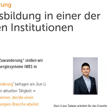
rung
ildung in einer der
n Institutionen
 Zuwanderung“ stellen wir
energiesysteme IWES in
anderung
“ befragen wir Jiun Li
 aktuellen Tätigkeit.
kennen, der/die einen
ergien-Branche arbeitet.
Jiun Li aus Taiwan arbeitet für das Fraunh