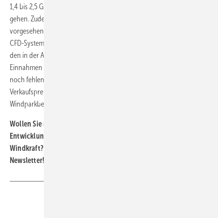
1,4 bis 2,5 GW könnten gemäß dieser Einschätzung bis 2025 ans Netz
gehen. Zudem wird immer wahrscheinlicher, dass die ab 2025
vorgesehenen Ausschreibungen eine Vergütung nach dem britischen
CFD-System einführen: Die bezuschlagten Bieter erhalten demnach
den in der Auktion ermittelten Preis pro Kilowattstunde (kWh) durch
Einnahmen aus dem Stromhandel und durch eine Auszahlung der
noch fehlenden Differenz. Bringt der Stromhandel einen
Verkaufspreis oberhalb des CFD-Preises ein, müssen die
Windparkbetreiber diesen Überschuss dagegen abführen.
Wollen Sie regelmäßig Informationen über die wichtigsten
Entwicklungsschritte im internationalen Ausbau der Offshore-
Windkraft? Dann abonnieren Sie doch unseren kostenlosen
Newsletter!
Hier können Sie sich anmelden.
Teilen
Link kopieren