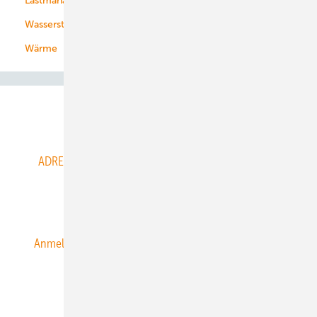
Lastmanagement
Wasserstoff
Wärme
Abo- & Leserservice
ADRESSBUCH der WIND- und SOLARENERGIE
AGB
Alle Inhalte chronologisch
Anmelden
Anmeldung & Registrierung
Datenschutz
E-Paper
ERNEUERBARE ENERGIEN abonnieren