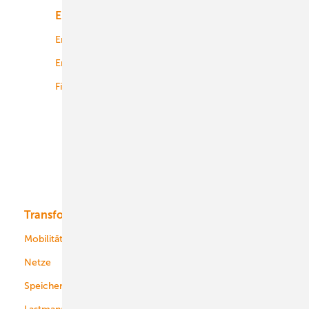
Energiemarkt
Technologie
Energierecht
Planung
Energiemärkte weltweit
Logistik
Finanzierung
Betrieb
Onshore-Wind
Offshore-Wind
Solar
Bioenergie
Transformation
Energieversorger
Service
Mobilität
Kommunen
Netze
Stadtwerke
Speicher
Energiekonzerne