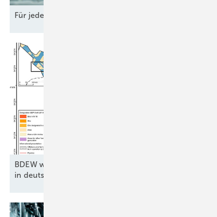
Für jede Anwendung gut
vorbereitet
BDEW will Atempause für kriselnden Windparkbau
in deutscher
See