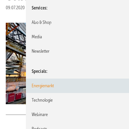
09.07.2020
|
Druckvorschau
Services
Abo & Shop
Media
Newsletter
Specials
Energiemarkt
Technologie
Fred. Olsen Windcarrier AS, Tony Cato
Webinare
Podcasts