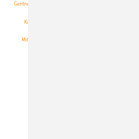
Gentner Energy Media
Gentner Verlag
Impressum
Karriere bei Gentner
Team
Mediaservice
Mitgliedschaften und Engagement
Newsletter
Privacy Manager
RSS-Feed
Veranstaltungen / Webinare
© 2026 ERNEUERBARE ENERGIEN