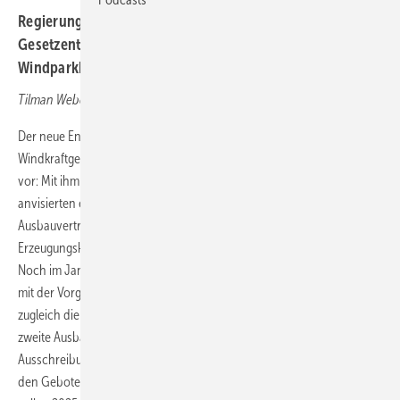
Regierung in Warschau gibt mit einem neuen
Gesetzentwurf ein noch höheres Tempo beim Offshore-
Windparkbau vor als bisher von ihr vorgesehen.
Tilman Weber
Der neue Entwurf des angekündigten ersten Offshore-
Windkraftgesetzes des Landes sieht nun einen regelrechten Kickstart
vor: Mit ihm will die Regierung in Warschau in der schon bisher
anvisierten ersten Ausbauphase mittels eher schnell aushandelbarer
Ausbauverträge mit den Projektierern nun schon 5,9 Gigawatt (GW)
Erzeugungskapazität bis Mitte der 2020-er Jahre in die See bringen.
Noch im Januar hatte Warschau die UD34 genannte Gesetzesinitiative
mit der Vorgabe von 4,6 GW für diese Startphase veröffentlicht – und
zugleich die öffentlichen Beratungen darüber eingeleitet. Für die
zweite Ausbauphase sieht der jetzige Gesetzentwurf nun zwei reguläre
Ausschreibungen vor, in denen die Zuschläge an die Investoren mit
den Geboten der geringsten Vergütungsansprüche gehen sollen. Sie