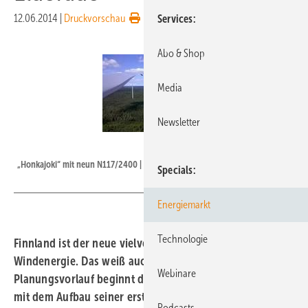
12.06.2014
|
Druckvorschau
Services
Abo & Shop
Media
Newsletter
Foto: Nordex
„Honkajoki“ mit neun N117/2400 | „Honkajoki“ mit neun N117/2400
Specials
Energiemarkt
Technologie
Finnland ist der neue vielversprechende Markt für
Windenergie. Das weiß auch WPD. Nach jahrelangem
Webinare
Planungsvorlauf beginnt das Bremer Unternehmen jetzt
mit dem Aufbau seiner ersten Windanlagen. Die Bremer
Podcasts