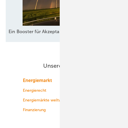
Ein Booster für
Akzeptanz
Unsere Themen
Energiemarkt
Technologie
Energierecht
Planung
Energiemärkte weltweit
Logistik
Finanzierung
Betrieb
Onshore-Wind