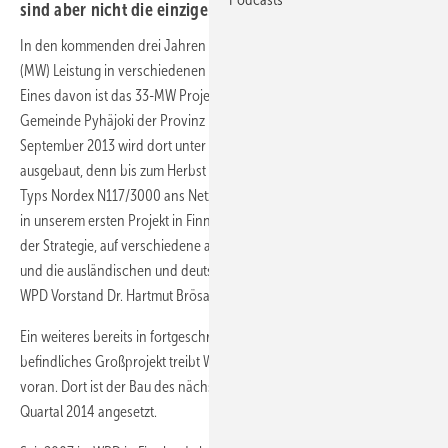
sind aber nicht die einzigen, die dieser Standort lockt.
In den kommenden drei Jahren will WPD in Finnland 150 Megawatt
(MW) Leistung in verschiedenen Windkraft-Projekten installieren.
Eines davon ist das 33-MW Projekt Mäkikangas in der finnischen
Gemeinde Pyhäjoki der Provinz Nordösterbotton. Bereits seit
September 2013 wird dort unter Hochdruck die Infrastruktur
ausgebaut, denn bis zum Herbst 2014 sollen die elf Windanlagen des
Typs Nordex N117/3000 ans Netz gehen. „Der Beginn der Bauarbeiten
in unserem ersten Projekt in Finnland zeigt einmal mehr den Erfolg
der Strategie, auf verschiedene attraktive Märkte weltweit zu setzen
und die ausländischen und deutschen Teams eng zu vernetzen.“, sagt
WPD Vorstand Dr. Hartmut Brösamle an.
Ein weiteres bereits in fortgeschrittenem Planungszustand
befindliches Großprojekt treibt WPD in der Nachbargemeinde Kalajoki
voran. Dort ist der Bau des nächsten 36-MW-Projekts für das dritte
Quartal 2014 angesetzt.