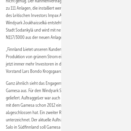
nicht genug. Der Rahmenvertrag mit der Taaleritheas spricht von bis
zu 111 Anlagen, die installiert werden sollen. Hinzu kommt ein Auftrag
des britischen Investors Impax Asset Management: Der 27-MW-
Windpark Joukhaisselkä entsteht im finnischen Lappland nahe der
Stadt Sodankylä und wird mit neun 3-MW-Anlagen des Starkwindtyps
N117/3000 aus der neuen Anlagengeneration Delta ausgestattet.
„Finnland bietet unseren Kunden attraktive Möglichkeiten, in die
Produktion von grünem Strom einzusteigen. Wir sind sehr froh, dass
jetzt immer mehr Investoren in den Mark drängen.“, so Nordex-
Vorstand Lars Bondo Krogsgaard.
Ganz ähnlich sieht das Engagement bei dem spanischen Hersteller
Gamesa aus. Für den Windpark Simo haben die Spanier vier Turbinen
geliefert. Auftraggeber war auch hier Projektentwickler Tuuliwatti Oy,
mit dem Gamesa schon 2012 einen Rahmenvertrag über 135 MW
abgeschlossen hat. Ein zweiter Rahmenvertag über 285 MW ist bereits
unterzeichnet. Der aktuelle Auftrag von Tuuliwatti: Für den Windpark
Salo in Südfinnland soll Gamesa vorerst drei Anlagen liefern. Ende