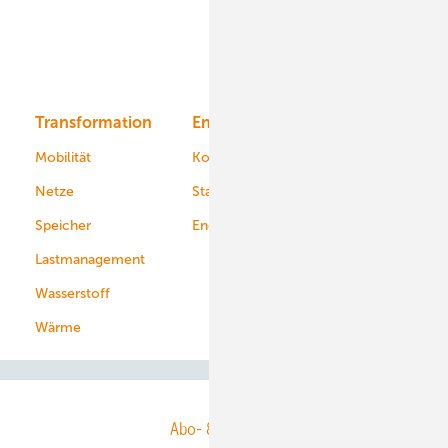
Offshore-Wind
Solar
Bioenergie
Transformation
Energieversorger
Service
Mobilität
Kommunen
Netze
Stadtwerke
Speicher
Energiekonzerne
Lastmanagement
Wasserstoff
Wärme
Abo- & Leserservice