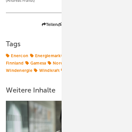
(Andreas Fründt)
Teilen
Link kopieren
Tags
Enercon
Energiemarkt
Energiemärkte weltweit
Finnland
Gamesa
Nordex
Vestas
WPD
Windenergie
Windkraft
Windmarkt
Windtechnik
Weitere Inhalte