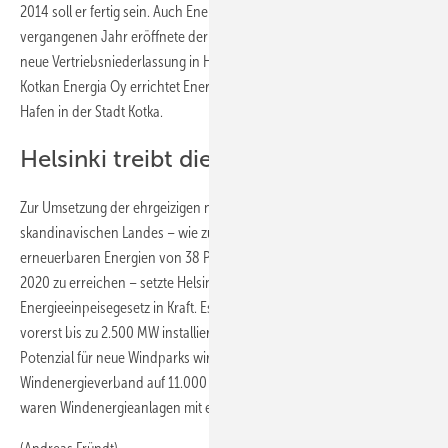
2014 soll er fertig sein. Auch Enercon ist in Finnland. Erst im
vergangenen Jahr eröffnete der Windenergieanalgenhersteller eine
neue Vertriebsniederlassung in Helsinki. Für den Energieversorger
Kotkan Energia Oy errichtet Enercon jetzt zwei Turbinen am Mussalo
Hafen in der Stadt Kotka.
Helsinki treibt die Windkraft an
Zur Umsetzung der ehrgeizigen nationalen Klimaziele des
skandinavischen Landes – wie zum Beispiel einen Anteil der
erneuerbaren Energien von 38 Prozent an der Energieversorgung bis
2020 zu erreichen – setzte Helsinki schon im April 2011 das finnische
Energieeinpeisegesetz in Kraft. Es garantiert einen festen Tarif für
vorerst bis zu 2.500 MW installierter Windleistung. Das landesweite
Potenzial für neue Windparks wird von dem finnischen
Windenergieverband auf 11.000 MW geschätzt. Zum Jahresende 2013
waren Windenergieanlagen mit einer Leistung von 488 MW am Netz.