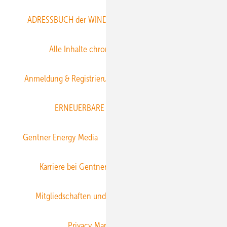
ADRESSBUCH der WIND- und SOLARENERGIE
AGB
Alle Inhalte chronologisch
Anmelden
Anmeldung & Registrierung
Datenschutz
E-Paper
ERNEUERBARE ENERGIEN abonnieren
Gentner Energy Media
Gentner Verlag
Impressum
Karriere bei Gentner
Team
Mediaservice
Mitgliedschaften und Engagement
Newsletter
Privacy Manager
RSS-Feed