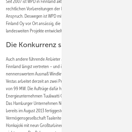
Seit 2007 ist WPD in Finnland aktiv. Gerade die technischen und
rechtlichen Vorbereitungen der Bauarbeiten nehmen viel Zeit in
Anspruch. Deswegen ist WPD mit der Tochtergesellschaft WPD
Finland Oy vor Ort ansässig, die mit derzeit acht Mitarbeitern die
landesweiten Projekte entwickelt und umsetzt.
Die Konkurrenz schläft nicht
Auch andere führende Anbieter aus der Windbranche sind in
Finnland längst vertreten – und installieren nun erstmals in
nennenswertem Ausmaß Windkraftleistung. Der dänische Hersteller
Vestas arbeitet derzeit an zwei Projekten mit einem Auftragsvolumen
von 99 MW. Die Aufträge dafür haben die Dänen von dem
Energieunternehmen Tuuliwatti Oy erhalten.
Das Hamburger Unternehmen Nordex hat seinen ersten Windpark
bereits im August 2013 fertiggestellt. Für die finnische
Vermögensgesellschaft Taaleritehdas ist der 21,6-MW- Windpark
Honkajoki mit neun Großturbinen ans Netz gegangen. Damit aber