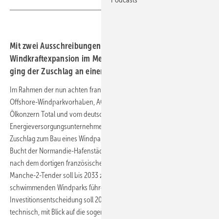
Mit zwei Ausschreibungen rief das Land zur nächsten
Windkraftexpansion im Meer auf. Nur eine gelang. Erneut
ging der Zuschlag an einen Ölkonzern.
Im Rahmen der nun achten französischen Ausschreibungsrunde für
Offshore-Windparkvorhaben, AO8, gewann ein vom französischen
Ölkonzern Total und vom deutschen
Energieversorgungsunternehmen RWE gebildetes Konsortium den
Zuschlag zum Bau eines Windparks mit 1,5 Gigawatt (GW) vor der
Bucht der Normandie-Hafenstädte Cherbourg und Le Havre. Der
nach dem dortigen französischen Seegebiet benannte Centre-
Manche-2-Tender soll bis 2033 zum Netzanschluss eines
schwimmenden Windparks führen. Die abschließende
Investitionsentscheidung soll 2029 erfolgen. Das Bauvorhaben ist
technisch, mit Blick auf die sogenannte Floating-Offshore-Technik aus