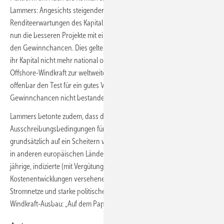
Lammers: Angesichts steigender Kosten, Inflation und hoher
Renditeerwartungen des Kapitalmarkts suchten sich die Geldanleger
nun die besseren Projekte mit einem guten Verhältnis von Risiken zu
den Gewinnchancen. Dies gelte insbesondere auch, weil Investoren
ihr Kapital nicht mehr national oder regional gebunden sähen und
Offshore-Windkraft zur weltweiten Industrie geworden sei. AO7 habe
offenbar den Test für ein gutes Verhältnis von Risiko zu
Gewinnchancen nicht bestanden, erklärte Lammers.
Lammers betonte zudem, dass die französischen
Ausschreibungsbedingungen für Offshore-Windkraft nicht
grundsätzlich auf ein Scheitern wie vorangegangene jüngere Tender
in anderen europäischen Ländern hindeuteten. Frankreich biete 20-
jährige, indizierte (mit Vergütungsanpassungen an Inflation und
Kostenentwicklungen versehene) Differenzverträge, stabile
Stromnetze und starke politische Ansprüche an den Offshore-
Windkraft-Ausbau: „Auf dem Papier sah AO7 solide aus.“