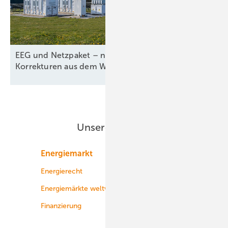
EEG und Netzpaket – nur kosmetische
Korrekturen aus dem
Wirtschafsministerium
Unsere Themen
Energiemarkt
Technologie
Energierecht
Planung
Energiemärkte weltweit
Logistik
Finanzierung
Betrieb
Onshore-Wind