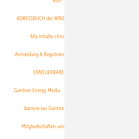
Abo- & Leserservice
ADRESSBUCH der WIND- und SOLARENERGIE
AGB
Alle Inhalte chronologisch
Anmelden
Anmeldung & Registrierung
Datenschutz
E-Paper
ERNEUERBARE ENERGIEN abonnieren
Gentner Energy Media
Gentner Verlag
Impressum
Karriere bei Gentner
Team
Mediaservice
Mitgliedschaften und Engagement
Newsletter