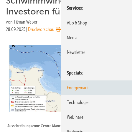
Schwimmwindpark, keine
Services
Investoren für Atlantikprojekt
von
Tilman Weber
Abo & Shop
28.09.2025
|
Druckvorschau
Media
Newsletter
Specials
Energiemarkt
Technologie
Webinare
MTE - RWE
Ausschreibungszone Centre Manche 2 in der Normandie
Podcasts