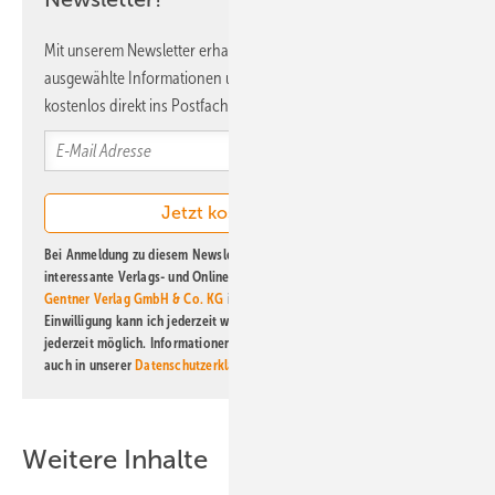
Mit unserem Newsletter erhalten Sie regelmäßig von uns
ausgewählte Informationen und Neuigkeiten, gebündelt und
kostenlos direkt ins Postfach.
Bei Anmeldung zu diesem Newsletter bin ich damit einverstanden, über
interessante Verlags- und Online-Angebote
der Marken der Alfons W.
Gentner Verlag GmbH & Co. KG
informiert zu werden. Diese
Einwilligung kann ich jederzeit widerrufen und eine Abmeldung ist
jederzeit möglich. Informationen zum Umgang mit Daten finden Sie
auch in unserer
Datenschutzerklärung
.
Weitere Inhalte