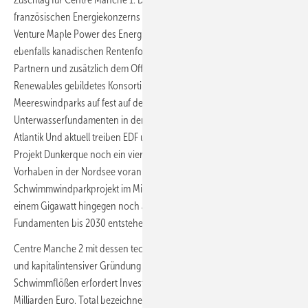
französischen Energiekonzerns EDF mit dem kanadischen Joint
Venture Maple Power des Energieversorgers Enbridge und eines
ebenfalls kanadischen Rentenfondsunternehmens. Ein aus denselben
Partnern und zusätzlich dem Offshore-Windpark-Entwickler Skyborn
Renewables gebildetes Konsortium hat bereits zwei weitere
Meereswindparks auf fest auf dem Meeresboden aufgestellten
Unterwasserfundamenten in der Normandie errichtet sowie eines im
Atlantik
Und aktuell treiben EDF und Enbridge mit dem 600-MW-
Projekt Dunkerque noch ein viertes schon weit fortgeschrittenes
Vorhaben in der Nordsee voran und planen ein 250-MW-
Schwimmwindparkprojekt im Mittelmeer. Centre Manche 1 soll mit
einem Gigawatt hingegen noch auf am Seeboden aufgeständerten
Fundamenten bis 2030 entstehen.
Centre Manche 2 mit dessen technologisch bisher noch unüblicher
und kapitalintensiver Gründung auf im Meeresboden verankerten
Schwimmflößen erfordert Investitionen von voraussichtlich 4,5
Milliarden Euro. Total bezeichnet das Vorhaben als bisher größte