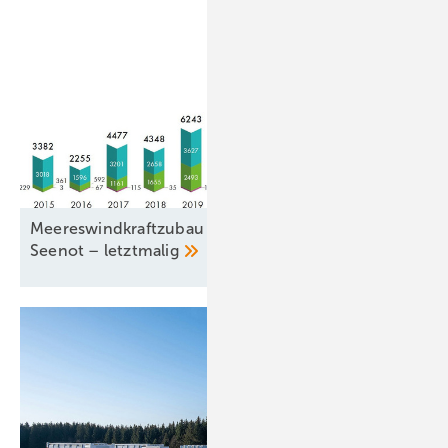
Meereswindkraftzubau blieb mit 9,3 Gigawatt in
Seenot –
letztmalig