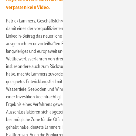
verpassen kein Video.
Patrick Lammers, Geschäftsführer von Skyborn Renewables und
damit eines der vorqualifizierten Unternehmen, schrieb in einem
Linkedin-Beitrag das neuerliche Scheitern gleich mehreren von ihm
ausgemachten unvorteilhaften Rahmenbedingungen zu: ein zu
langwieriges und europaweit ungewöhnlich ausgedehntes
Wettbewerbsverfahren von drei Jahren mit hohem Preisdruck, was
insbesondere auch zum Rückzug von Skyborn Renewables geführt
habe, machte Lammers zuvorderst aus. Aber auch ein nur mäßig
geeignetes Entwicklungsfeld mit wenig vorteilhaften Bedingungen bei
Wassertiefe, Seeboden und Windvorkommen habe das Interesse an
einer Investition beeinträchtigt. Die Bestimmung der Zone AO7 sei das
Ergebnis eines Verfahrens gewesen, das nach Abzug aller gegebenen
Ausschlussfaktoren sich abgezeichnet habe, nicht aber eine
bestmögliche Zone für die Offshore-Windkraft-Nutzung zum Ziel
gehabt habe, deutete Lammers in dem Beitrag auf der Internet-
Plattform an. Auch die Konkurrenz um das finanzielle Kapital nannte