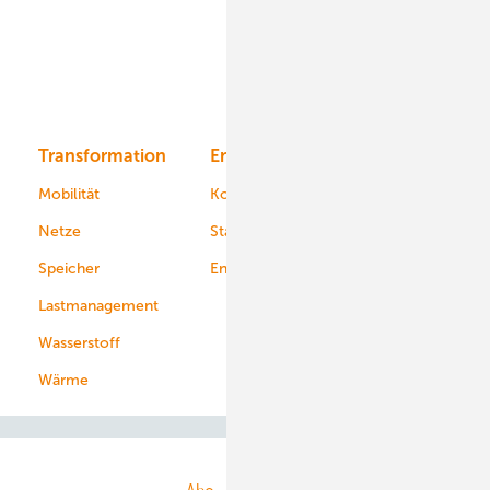
Offshore-Wind
Solar
Bioenergie
Transformation
Energieversorger
Service
Mobilität
Kommunen
Netze
Stadtwerke
Speicher
Energiekonzerne
Lastmanagement
Wasserstoff
Wärme