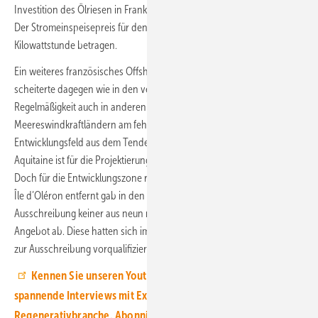
Investition des Ölriesen in Frankreich in den vergangenen 30 Jahren.
Der Stromeinspeisepreis für den Schwimmwindpark soll 6,6 Cent pro
Kilowattstunde betragen.
Ein weiteres französisches Offshore-Windkraft-Entwicklungsfeld
scheiterte dagegen wie in den vergangenen zwei Jahren in schöner
Regelmäßigkeit auch in anderen europäischen
Meereswindkraftländern am fehlenden Interesse von Investoren. Das
Entwicklungsfeld aus dem Tender AO7 vor der Provinz Nouvelle-
Aquitaine ist für die Projektierung von einem Gigawatt abgesteckt.
Doch für die Entwicklungszone rund 35 Kilometer von der Atlantikinsel
Île d’Oléron entfernt gab in den drei Jahren seit dem Start der
Ausschreibung keiner aus neun möglichen Wettbewerbsakteuren ein
Angebot ab. Diese hatten sich im März 2023 in einem Prüfverfahren
zur Ausschreibung vorqualifiziert.
Kennen Sie unseren Youtube-Kanal? Hier finden Sie
spannende Interviews mit Experten aus der
Regenerativbranche. Abonnieren Sie uns einfach, und Sie