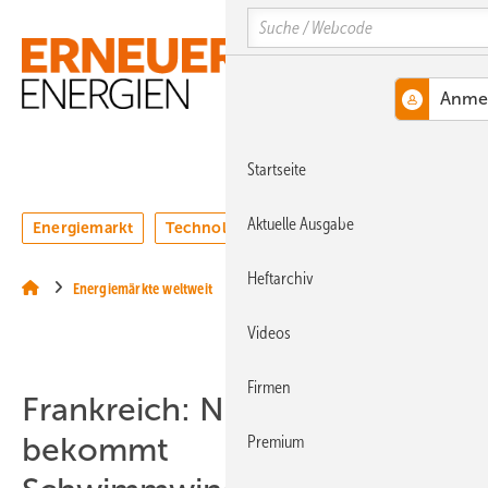
Springe
Springe
Springe
Search
auf
auf
auf
Hauptinhalt
Hauptmenü
SiteSearch
MENÜ
Startseite
Aktuelle Ausgabe
Energiemarkt
Technologie
Webinare
Podcasts
Heftarchiv
Energiemärkte weltweit
Videos
Firmen
Frankreich: Normandie
bekommt
Premium