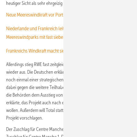
heutiger Sicht als sehr ehrgeizig einzustufen.
Neue Meereswindkraft vor Portugal und Frankreich
Niederlande und Frankreich leiten Auktionen neuer
Meereswindparks mit fast sieben Gigawatt ein
Frankreichs Windkraft macht sich für Schwimmkurs bereit
Allerdings stieg RWE fast zeitgleich mit dem Zuschlag aus dem Projekt
wieder aus. Die Deutschen erklärten, ihr Investment in das Projekt
noch einmal einer strategischen Überprüfung unterzogen und sich
dabei gegen die weitere Teilhabe entschieden zu haben. Nun müssen
die Behörden dem Ausstieg von RWE offenbar noch zustimmen. Total
erklärte, das Projekt auch nach einem RWE-Ausstieg vorantreiben zu
wollen. Außerdem will Total stattdessen einen anderen Partner für das
Projekt vorschlagen.
Der Zuschlag für Centre Manche 2 erfolgte rund zwei Jahre nach dem
Zuschlag für Centre Manche 1. Dieser ging damals an das Duo des