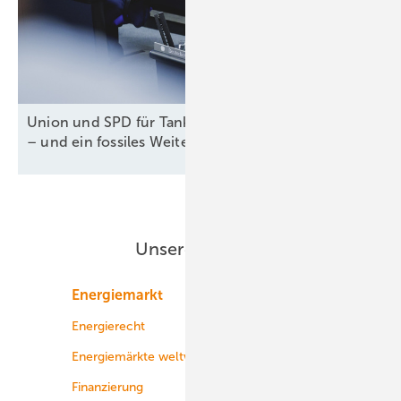
Union und SPD für Tankzuschuss und Steuererlass
– und ein fossiles
Weiter-so!
Unsere Themen
Energiemarkt
Technologie
Energierecht
Planung
Energiemärkte weltweit
Logistik
Finanzierung
Betrieb