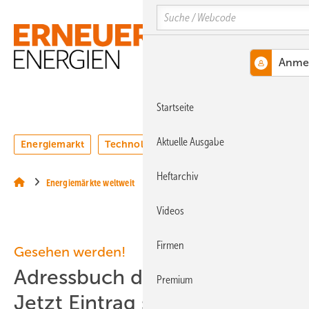
Springe
Springe
Springe
Search
auf
auf
auf
Hauptinhalt
Hauptmenü
SiteSearch
MENÜ
Startseite
Aktuelle Ausgabe
Energiemarkt
Technologie
Webinare
Podcasts
Heftarchiv
Energiemärkte weltweit
Videos
Firmen
Gesehen werden!
Adressbuch der Windenergie:
Premium
Jetzt Eintrag sichern!