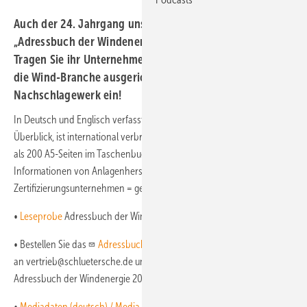
Auch der 24. Jahrgang unseres populären Verzeichnisses
„Adressbuch der Windenergie“ ist schon in Vorbereitung.
Tragen Sie ihr Unternehmen wieder in dem speziell auf
die Wind-Branche ausgerichteten Print- und Online-
Nachschlagewerk ein!
In Deutsch und Englisch verfasst liefert es einen umfassenden
Überblick, ist international verbreitet und
online abrufbar
. Auf mehr
als 200 A5-Seiten im Taschenbuchformat finden Sie die wesentlichen
Informationen von Anlagenherstellern bis
Zertifizierungsunternehmen = geballtes Wind-know-how!
•
Leseprobe
Adressbuch der Windenergie 2020
• Bestellen Sie das
Adressbuch der Windenergie 2020
mit einer Mail
an vertrieb@schluetersche.de und dem Betreff "Bestellung
Adressbuch der Windenergie 2020".
•
Mediadaten (deutsch) / Media-Kit (englisch)