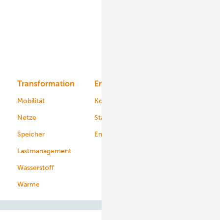
Onshore-Wind
Offshore-Wind
Solar
Bioenergie
Transformation
Energieversorger
Service
Mobilität
Kommunen
Netze
Stadtwerke
Speicher
Energiekonzerne
Lastmanagement
Wasserstoff
Wärme