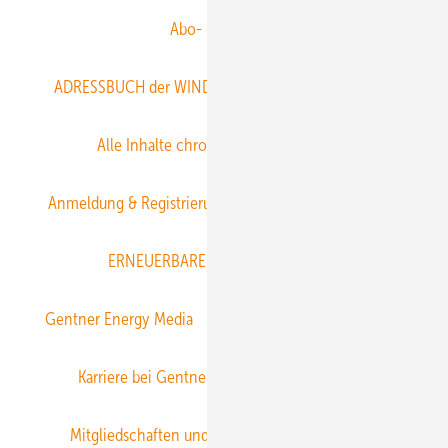
Abo- & Leserservice
ADRESSBUCH der WIND- und SOLARENERGIE
AGB
Alle Inhalte chronologisch
Anmelden
Anmeldung & Registrierung
Datenschutz
E-Paper
ERNEUERBARE ENERGIEN abonnieren
Gentner Energy Media
Gentner Verlag
Impressum
Karriere bei Gentner
Team
Mediaservice
Mitgliedschaften und Engagement
Newsletter