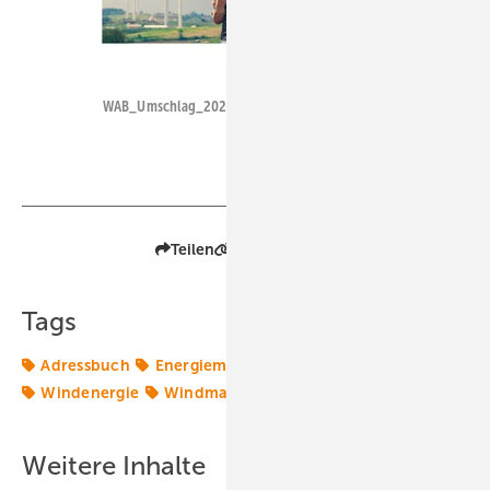
Foto: Schluetersche
WAB_Umschlag_2020.indd
Teilen
Link kopieren
Tags
Adressbuch
Energiemarkt
Energiemärkte weltweit
Windenergie
Windmarkt
Weitere Inhalte