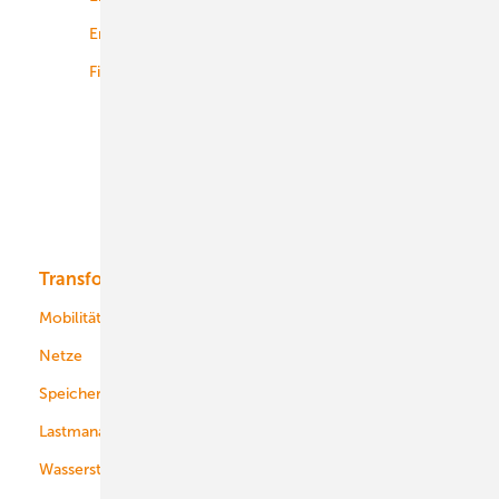
Energiemärkte weltweit
Logistik
Finanzierung
Betrieb
Onshore-Wind
Offshore-Wind
Solar
Bioenergie
Transformation
Energieversorger
Service
Mobilität
Kommunen
Netze
Stadtwerke
Speicher
Energiekonzerne
Lastmanagement
Wasserstoff