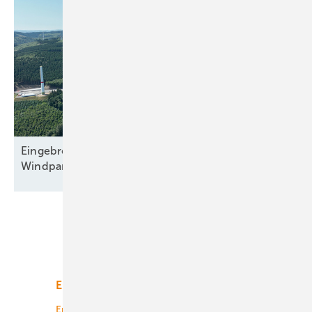
Eingebremster Boom: Weiterhin nur zweitbester
Windparkzubau in Halbjahr
Eins
Unsere Themen
Energiemarkt
Technologie
Energierecht
Planung