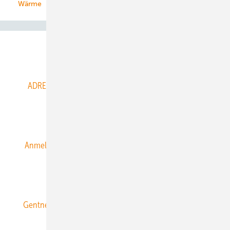
Wärme
Abo- & Leserservice
ADRESSBUCH der WIND- und SOLARENERGIE
AGB
Alle Inhalte chronologisch
Anmelden
Anmeldung & Registrierung
Datenschutz
E-Paper
ERNEUERBARE ENERGIEN abonnieren
Gentner Energy Media
Gentner Verlag
Impressum