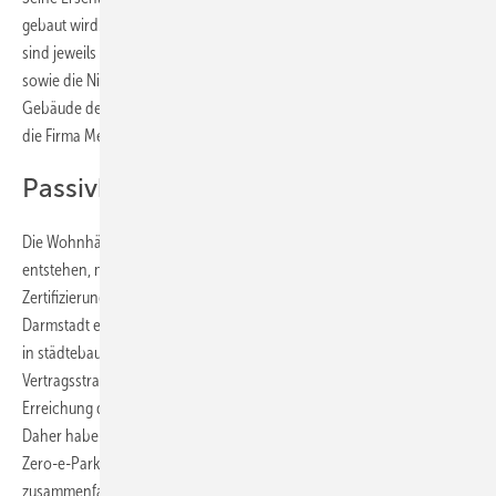
gebaut wird. Bauträger der Grundstücke des dritten Bauabschnitts
sind jeweils zu einem Drittel die Firma Meravis, die Stadt Hannover
sowie die Niedersächsische Landesgesellschaft. Bauträger der
Gebäude der ersten beiden Bauabschnitte ist hingegen ausschließlich
die Firma Meravis.
Passivhäuser sind zertifiziert
Die Wohnhäuser, die auf den nicht bebauten Grundstücken
entstehen, müssen – wie auch die fertigen Reihenhäuser –
Zertifizierungskriterien erfüllen, die vom Passivhaus-Institut in
Darmstadt erarbeitet wurden. Diese und andere Vorschriften werden
in städtebaulichen Verträgen umgesetzt, nach denen eine
Vertragsstrafe von bis zu 15.000 Euro droht, wenn der Nachweis zur
Erreichung des Passivhausstandards nicht geführt werden kann.
Daher haben die drei Bauträger ein Bauherrenhandbuch für den
Zero-e-Park herausgegeben, das die hier anwendbaren Richtlinien
zusammenfasst. So dürfen die Gebäude etwa über keinerlei Gas- oder