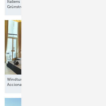
Italiens Strategiedebatte in Rimini über sinnvolle
Grünstromziele
Windturbinenbauer Nordex und Anteilseigner
Acciona offen für neue
Wachstumsphase