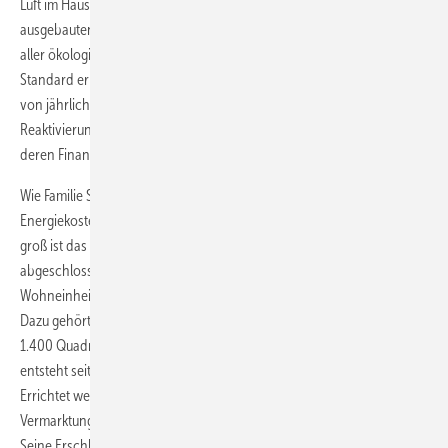
Luft im Haus hält. Statt eines Dachbodens sind die Häuser mit einem
ausgebauten Dachstudio ausgestattet und nicht unterkellert. Trotz
aller ökologisch verträglichen Maßnahmen, die den Nullenergie-
Standard ermöglichen sollen, verbleibt ein CO2-Ausstoß der Siedlung
von jährlich 900 Tonnen. Um diesen zu kompensieren, ist die
Reaktivierung einer Wasserkraftanlage in Hannover-Döhren geplant,
deren Finanzierung bereits in den Grundstückspreisen enthalten ist.
Wie Familie Stemme sind viele Eigentümer daran interessiert, ihre
Energiekosten zu senken und das Klima zu entlasten. Entsprechend
groß ist das Interesse an der Klimasiedlung. Vollständig
abgeschlossen ist mittlerweile der erste Bauabschnitt mit 62
Wohneinheiten, davon über 60 Prozent in freistehender Bauweise.
Dazu gehört auch ein Verbrauchermarkt in Passivbauweise mit etwa
1.400 Quadratmetern Verkaufsfläche. Der zweite Bauabschnitt
entsteht seit Dezember 2012. Hier sind derzeit einige Häuser im Bau.
Errichtet werden letztlich 63 freistehende und 42 Reihenhäuser. Die
Vermarktung des dritten Bauabschnitts läuft bereits seit Juni 2013.
Seine Erschließung wird Ende 2013 beginnen, sodass ab Mitte 2014