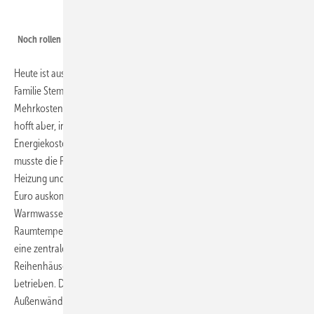
Foto: privat
Noch rollen die Bagger im Zero-E-Park, aber es wird langsam wohnlich.
Heute ist aus der frühen Vision der Stadtväter Realität geworden.
Familie Stemme musste allerdings für ihr Passivhaus deutliche
Mehrkosten gegenüber einem konventionellen Bau einrechnen. Sie
hofft aber, in einigen Jahren durch die erheblich geringeren
Energiekosten die zusätzlichen Ausgaben wieder einzuspielen. So
musste die Familie am früheren Wohnsitz noch rund 400 Euro für
Heizung und Strom einkalkulieren, während sie im Passivhaus mit 150
Euro auskommt. Hier produzieren zwei solarthermische Kollektoren
Warmwasser und Wärme; falls die Heizung zu Spitzenzeiten eine
Raumtemperatur von 21 Grad Celsius nicht halten kann, schaltet sich
eine zentrale Holzpelletheizung zu. Diese versorgt alle 17
Reihenhäuser parallel und wird von Meravis und einer weiteren Firma
betrieben. Durch die bis zu 36 Zentimeter starke Dämmung der
Außenwände verbleibt die Wärme weitgehend im Haus. „Es ist