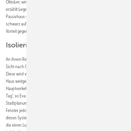
Oktober, wir brauchen nicht zu heizen und das T-Shirt reicht aus“,
erzählt begeistert Bianca Hartung, die bereits seit Mai 2013 in der
Passivhaus-Siedlung lebt. Ihre Energiebilanz liegt zwar noch nicht
schwarz auf weiß vor. Auch sie rechnet sich aber einen erheblichen
Vorteil gegenüber ihrer früheren Wohnung aus.
Isolierung durch Spezialverglasung
An ihrem Reihenendhaus schätzt Familie Stemme neben der freien
Sicht nach Osten besonders die Stille, die in den Räumen herrscht.
Diese wird vor allem durch die Dreifach-Verglasung erreicht, die das
Haus weitgehend von den Verkehrsgeräuschen der angrenzenden
Hauptverkehrsstraße abschirmt. „Hier verkehren 9.000 Fahrzeuge pro
Tag“, so Eva Ehrenberg-John, Bezirksplanerin vom Baureferat
Stadtplanung Hannover. Primär dient die starke Verglasung der
Fenster jedoch der zusätzlichen Wärmedämmung. Unterstützt wird
dieses System durch eine automatische Be- und Entlüftungsanlage,
die einen Luftaustausch gewährleistet und gleichzeitig die Wärme der