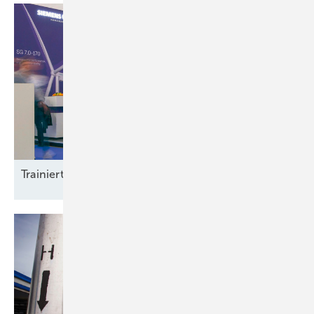
Trainierte
Leistun gsträger