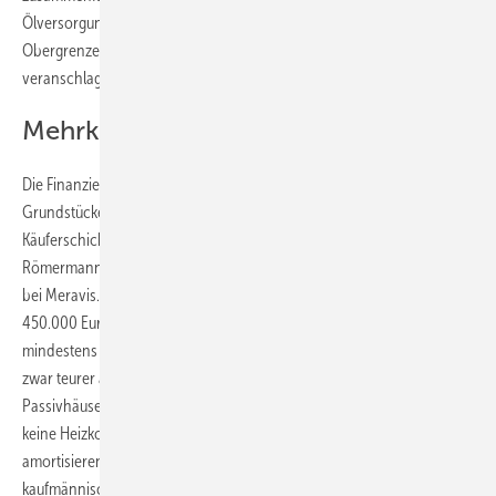
Ölversorgung verfügen; für den Restenergiebedarf ist eine
Obergrenze von 15 Kilowattstunden pro Quadratmeter und Jahr
veranschlagt.
Mehrkosten amortisieren sich
Die Finanzierung sowohl der Reihenhäuser als auch der freien
Grundstücke erfolgt überwiegend durch Eigenkapital. „Die
Käuferschicht verdient gut und hat bis zu zwei Kinder“, erklärt Melanie
Römermann, zuständig für Marketing, Presse und Sozialmanagement
bei Meravis. Der Preis für ein freistehendes Haus liege bei mindestens
450.000 Euro inklusive Grundstück, für ein Reihenhaus bei
mindestens 317.000 Euro. „Die Reihenhäuser sind in der Anschaffung
zwar teurer als vergleichbare konventionelle Objekte. Da bei diesen
Passivhäusern auch aufgrund der zusätzlichen Solaranlage nahezu
keine Heizkosten anfallen, werden die Mehrkosten sich relativ schnell
amortisieren“, hebt Ulrich Bauer, Leiter für Vertrieb und
kaufmännisches Vertragswesen bei der Firma Meravis, hervor. Er