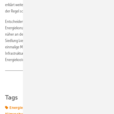
erklärt weiter: „Die Mehrkosten der Reihenhäuser amortisieren sich in
der Regel schneller als die der freistehenden Gebäude.“
Entscheidend sei für viele Eigentümer neben dem innovativen
Energiekonzept die Lage des Zero-e-Parks: „Nirgendwo kann man
näher an der Stadt bauen“, führt Melanie Römermann aus. Die
Siedlung bietet somit Eigentümern wie Lars Stemme eine nahezu
einmalige Möglichkeit, das Wohnen in Stadtnähe und eine dichte
Infrastruktur mit ökologischem Bewusstsein und niedrigen
Energiekosten zu verbinden. ( Christoph Bayer)
Teilen
Link kopieren
Tags
Energiemarkt
Energiemärkte weltweit
Europa
Klimaschutz
Windmarkt