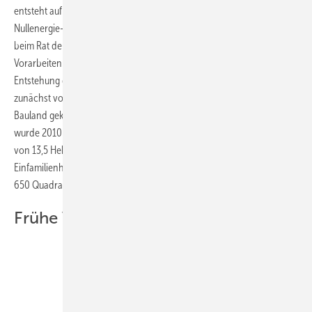
entsteht auf 25,5 Hektar der Zero-e-Park, die flächenmäßig größte
Nullenergie-Siedlung Europas. Die Idee dazu kam vor circa 15 Jahren
beim Rat der Stadt Hannover auf. Es waren anschließend fünf Jahre
Vorarbeiten notwendig, bis 2003 schließlich der Beschluss zur
Entstehung der Siedlung gefasst werden konnte. Daraufhin wurde
zunächst von insgesamt sieben privaten Eigentümern geeignetes
Bauland gekauft und ein Bebauungsplan in Auftrag gegeben. Dieser
wurde 2010 fertiggestellt und sieht für die Nettobaufläche eine Größe
von 13,5 Hektar vor. Hier sollen in drei Bauabschnitten 300
Einfamilienhäuser mit einer Grundstücksgröße von jeweils 500 bis
650 Quadratmetern entstehen.
Frühe Vision der Stadtväter