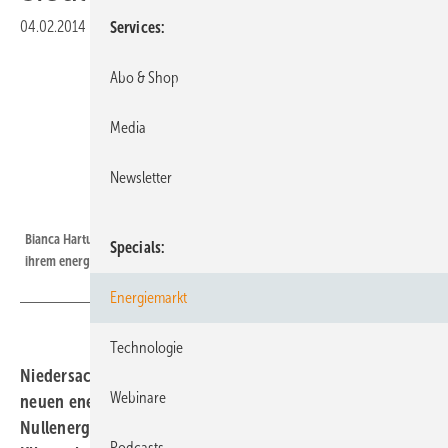
04.02.2014
|
Druckvorschau
Services
Abo & Shop
Media
Newsletter
Foto: privat
Bianca Hartung und Andy Moldenhauer genießen sommerliche Tage vor
Specials
ihrem energieneutralen Haus.
Energiemarkt
Technologie
Niedersachsens Hauptstadt Hannover schafft mit 300
Webinare
neuen energieneutralen Eigenheimen Europas größte
Nullenergie-Siedlung. Wie die Stadt zum
Podcasts