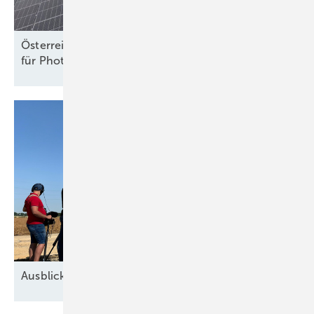
Österreich: ElWG legt neue Rechte und Pflichten
für Photovoltaik und Speicher
fest
Ausblick der Windbranche: Was kommt 2026?