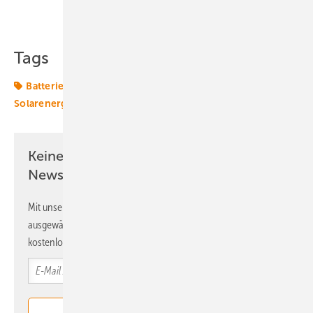
Teilen
Link kopieren
Tags
Batterie
Energiemarkt
Energiemärkte weltweit
Solarenergie
Windenergie
Wärmepumpe
Keine Zeit? Kein Problem mit dem ERE
Newsletter!
Mit unserem Newsletter erhalten Sie regelmäßig von uns
ausgewählte Informationen und Neuigkeiten, gebündelt und
kostenlos direkt ins Postfach.