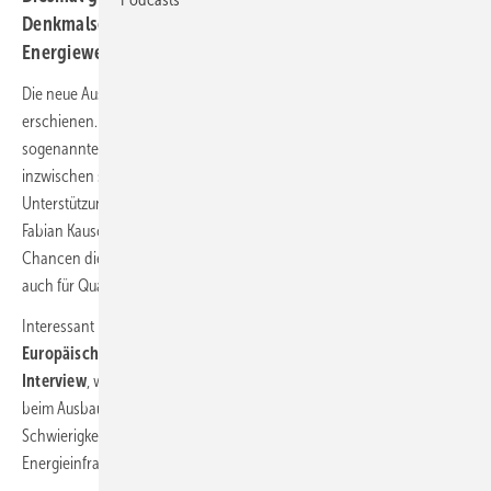
Denkmalschutz für Bestandsanlagen und die kommunale
Energiewende.
Die neue Ausgabe von ERNEUERBARE ENERGIEN ist gerade
erschienen. Die Bashing-Kampagne gegen die Wärmepumpe und den
sogenannten Heizhammer hat zu Ampelzeiten Wirkung erzielt. Doch
inzwischen sind 54 Prozent der Befragten für eine staatliche
Unterstützung klimafreundlicher Wärmetechnologie. Unser Redakteur
Fabian Kauschke ist diesmal der Frage nachgegangen, welche
Chancen die
Großwärmepumpe
für den kommunalen Bereich oder
auch für Quartierslösungen bietet.
Interessant ist auch die internationale Perspektive: Der
Chef des
Europäischen Wärmepumpenverbands Paul Kenny erklärt im
Interview
, wie das Thema bei unseren Nachbarn ankommt und wo
beim Ausbau der europäischen Wärmepumpenlandschaft die
Schwierigkeiten liegen. Eine zunehmend harmonisierte europäische
Energieinfrastruktur ist in dem Zusammenhang wichtig.