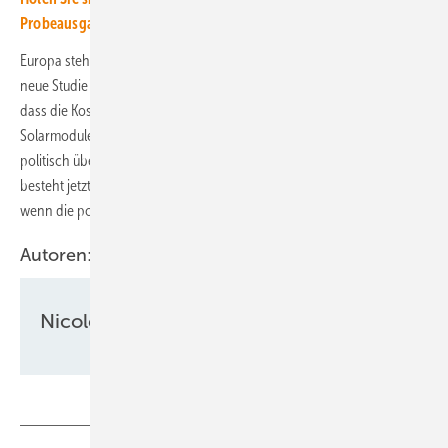
Probeausgabe.
Europa steht auch in der Solarbranche an einer Zeitenwende. Eine
neue Studie von Solar Power Europe und dem Fraunhofer ISE zeigt,
dass die Kostendifferenz zwischen in Europa hergestellten
Solarmodulen und Importware aus China kleiner ist als gedacht – und
politisch überbrückbar. Nach Jahren der Abhängigkeit von Importen
besteht jetzt die Chance auf ein „
Solar-Revival made in Europe
“ –
wenn die politischen Weichen rechtzeitig gestellt werden.
Autoren:
Nicole Weinhold