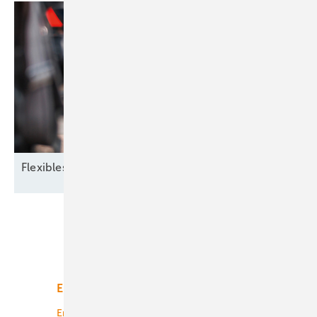
Flexibles
Zusammenspiel
Unsere Themen
Energiemarkt
Technologie
Energierecht
Planung