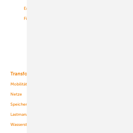
Energiemärkte weltweit
Logistik
Finanzierung
Betrieb
Onshore-Wind
Offshore-Wind
Solar
Bioenergie
Transformation
Energieversorger
Service
Mobilität
Kommunen
Netze
Stadtwerke
Speicher
Energiekonzerne
Lastmanagement
Wasserstoff