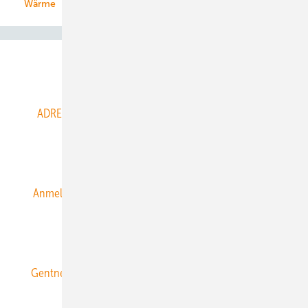
Wärme
Abo- & Leserservice
ADRESSBUCH der WIND- und SOLARENERGIE
AGB
Alle Inhalte chronologisch
Anmelden
Anmeldung & Registrierung
Datenschutz
E-Paper
ERNEUERBARE ENERGIEN abonnieren
Gentner Energy Media
Gentner Verlag
Impressum