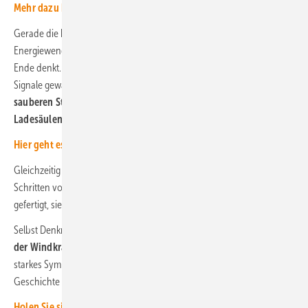
Mehr dazu hier.
Gerade die kommunalen und regionalen Beispiele zeigen, wie
Energiewende tatsächlich funktioniert, wenn man sie konsequent zu
Ende denkt. In Gemeinden wie Bundorf hat man nicht auf politische
Signale gewartet, sondern handelt:
Ein riesiger Solarpark liefert
sauberen Strom für Wärmepumpen, Nahwärmenetz und E-
Ladesäulen
– vollständig sektorenübergreifend gekoppelt.
Hier geht es zum Inhaltsverzeichnis.
Gleichzeitig schreitet auch die Technologieentwicklung mit großen
Schritten voran: Windturbinen werden leiser, effizienter und modular
gefertigt, sie werden zudem immer leistungsfähiger.
Selbst Denkmalpfleger erkennen inzwischen in den
Pionieranlagen
der Windkraft
einen kulturellen und technologischen Wert. Ein
starkes Symbol dafür, dass die Energiewende bereits Teil unserer
Geschichte geworden ist.
Holen Sie sich jetzt das aktuelle Magazin als kostenlose