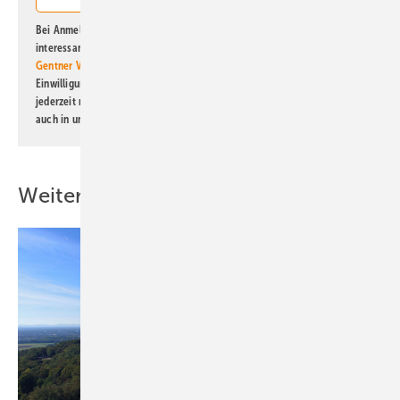
Bei Anmeldung zu diesem Newsletter bin ich damit einverstanden, über
interessante Verlags- und Online-Angebote
der Marken der Alfons W.
Gentner Verlag GmbH & Co. KG
informiert zu werden. Diese
Einwilligung kann ich jederzeit widerrufen und eine Abmeldung ist
jederzeit möglich. Informationen zum Umgang mit Daten finden Sie
auch in unserer
Datenschutzerklärung
.
Weitere Inhalte