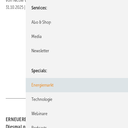
von
Nicole Weinhold
31.10.2025
|
Druckvorschau
Services
Abo & Shop
Media
Newsletter
Specials
Energiemarkt
GEM
Technologie
Webinare
ERNEUERBARE ENERGIEN 9/2025 ist jetzt erschienen.
Diesmal geht es um neue Turbinen, Großwärmepumpen,
Podcasts