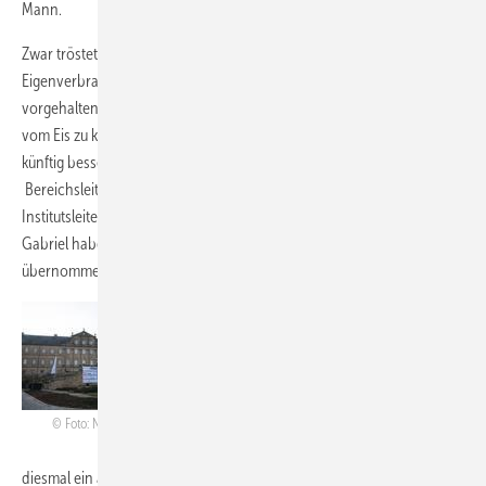
Mann.
Zwar tröstete Viertl abschließend mit den Worten, noch sei die
Eigenverbrauchsumlage ja nicht verabschiedet. Aber hinter
vorgehaltener Hand munkelt man in Berlin, die Kuh sei kaum noch
vom Eis zu kriegen. Ob der Draht zum Bundeswirtschaftsministerium
künftig besser wird? Hoffnungsvoll verkündete Bernd Porzelius,
Bereichsleiter Erneuerbare Energien und Stellvertretender
Institutsleiter des Veranstalters Otti, Bundeswirtschaftsminister Sigmar
Gabriel habe die Schirmherrschaft für die Veranstaltung
übernommen.
Otti hatte in diesem Jahr das Konzept der
Konferenzen in dem Sinne verändert, dass
Regel- und Systemfragen ein
Themenschwerpunkt eingeräumt wurde.
„Der Zubau der letzten Jahre hat neue
Foto: Nicole Weinhold
Fragen aufgeworfen. Daher haben wir
diesmal ein anderes Programm, das der Netzintegration eine starke