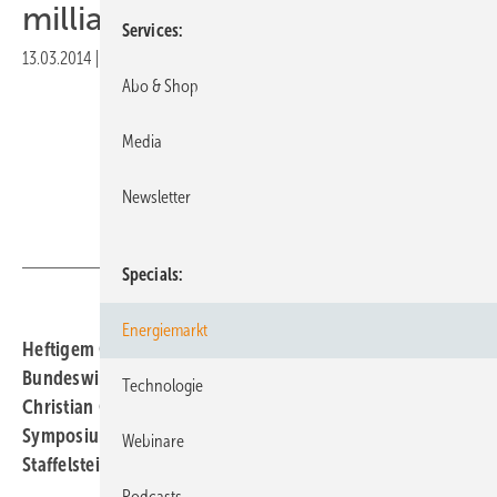
milliardenschwere Konzerne
Services
13.03.2014
|
Druckvorschau
Abo & Shop
Media
Newsletter
Foto: Nicole Weinhold
Specials
Energiemarkt
Heftigem Gegenwind sahen sich die beiden Vertreter des
Bundeswirtschaftsministeriums, Cornelia Viertl und
Technologie
Christian Glenz, auf dem Eröffnungsforum des 29.
Symposiums Photovoltaische Solarenergie in Bad
Webinare
Staffelstein ausgesetzt.
Podcasts