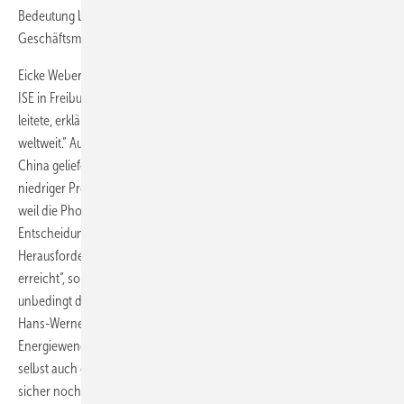
Bedeutung beimisst“, so Porzelius. Ein weiterer Schwerpunkt sind neue
Geschäftsmodelle.
Eicke Weber, Leiter des Fraunhofer-Instituts für Solare Energiesysteme
ISE in Freiburg, der die Eröffnungsrunde der klösterlichen Konferenz
leitete, erklärte: „Dieses Jahr wird entscheidend sein für die PV
weltweit.“ Ausrüsterfirmen hätten Komponenten für 60 Gigawatt nach
China geliefert. „Wir sehen abnehmende Produktionskapazität wegen
niedriger Preise, aber dafür eröffnen sich gleichzeitig Schleusentore,
weil die Photovoltaik billiger wird als Diesel.“ 2014 sei die
Entscheidung, wo welche Technologie eingesetzt wird. Das sei die
Herausforderung. „Wir haben in Deutschland die Kostensenkung
erreicht“, so Weber. „Jetzt müssen wir, wo es endlich losgeht,
unbedingt dabei bleiben.“ Der ISE-Chef kritisierte bei seinem Vortrag
Hans-Werner Sinn, der in einer Talkrunde gesagt hatte, dass
Energiewende ein Fehler war. Weber gab sich kämpferisch, er wolle
selbst auch demonstrieren gehen. „Wir Grauhaarigen werden hier
sicher noch leben können, aber die jungen Leute sollten ernsthaft