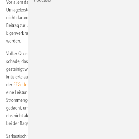
Vor allem das Thema
Beteiligung des Eigenverbrauchs
an den EEG-
Umlagekosten, sorgte für heftige Diskussionen. Viertl erklärte: „Es geht
nicht darum, den Eigenverbrauch zu belasten. Es geht darum, einen
Beitrag zur Umlage zu leisten.“ Man wolle kein Abschneiden von
Eigenverbrauch erreichen, deswegen müsse ein Mittelweg gefunden
werden.
Volker Quaschning von der HTW Berlin räumte zwar ein, es sei
schade, dass immer die Überbringer schlechter Nachrichten
gesteinigt würden – statt der Verursacher. Aber wie viele andere
kritisierte auch er die geplante Beteiligung des Eigenverbrauchs an
der
EEG-Umlage
. Seine Kritik betraf die Bagatellgrenze, die nicht nur
eine Leistung von zehn Kilowatt beinhaltet, sondern auch eine
Strommenge von zehn Megawattstunden. Viertl erklärte, diese sei
gedacht, um PV und KWK vergleichbar zu machen. Quaschning wollte
das nicht akzeptieren: „Die PV sollte explizit ausgeklammert werden
bei der Bagatellgrenze von zehn Megawattstunden“, forderte er.
Sarkastisch wurde die Abgabe an sich bemängelt. Ein Gast aus dem