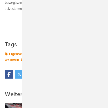
besorgt sein. Es geht darum, gegen die milliardenstarken Mächte
aufzustehen.“ (
Nicole Weinhold)
Teilen
Link kopieren
Tags
Eigenverbrauch
Energiemarkt
Energiemärkte
weltweit
Photovoltaikmarkt
Weitere Inhalte