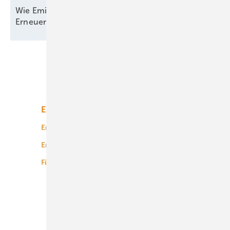
Wie Emilia-Romagna und RWE in Italien nun den
Erneuerbaren-Ausbau
anpacken
Unsere Themen
Energiemarkt
Technologie
Energierecht
Planung
Energiemärkte weltweit
Logistik
Finanzierung
Betrieb
Onshore-Wind
Offshore-Wind
Solar