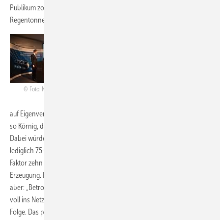
Publikum zog den Vergleich zu einer Abgabe auf Wasser aus seiner
Regentonne.
Carsten Körnig, Hauptgeschäftsführer des
BSW Solar, rechnete noch einmal vor, dass
eine Abgabe auf den Eigenverbrauch sogar
zu einer Erhöhung der Energiewende-
Kosten führen würde: „Es gibt keine
Foto: Nicole Weinhold
Entlastung bei der EEG-Umlagebeteiligung
auf Eigenverbrauch.“ Sollte die Umlage auf Eigenverbrauch kommen,
so Körnig, dann würden viele Konzepte keinen Sinn mehr machen.
Dabei würde die Eigenverbrauchumlagebeteiligung im Jahr 2018
lediglich 75 Cent im Jahr an Haushaltsentlastungen bringen. Um den
Faktor zehn größer seien die Belastungen durch KWK und fossile
Erzeugung. Das Ergebnis einer Eigenverbrauchumlagebeteiligung sei
aber: „Betroffene werden gar nicht in Solar investieren oder wieder
voll ins Netz speisen. Das hat eine Belastung der EEG-Umlage zur
Folge. Das politische Argument verliert an Bedeutung“, so der BSW-