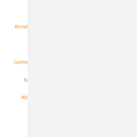
Alle Inhalte chronologisch
Anmelden
Anmeldung & Registrierung
Datenschutz
E-Paper
ERNEUERBARE ENERGIEN abonnieren
Gentner Energy Media
Gentner Verlag
Impressum
Karriere bei Gentner
Team
Mediaservice
Mitgliedschaften und Engagement
Newsletter
Privacy Manager
RSS-Feed
Veranstaltungen / Webinare