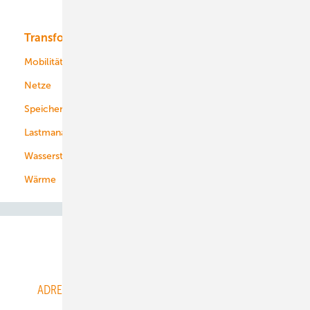
Bioenergie
Transformation
Energieversorger
Service
Mobilität
Kommunen
Netze
Stadtwerke
Speicher
Energiekonzerne
Lastmanagement
Wasserstoff
Wärme
Abo- & Leserservice
ADRESSBUCH der WIND- und SOLARENERGIE
AGB