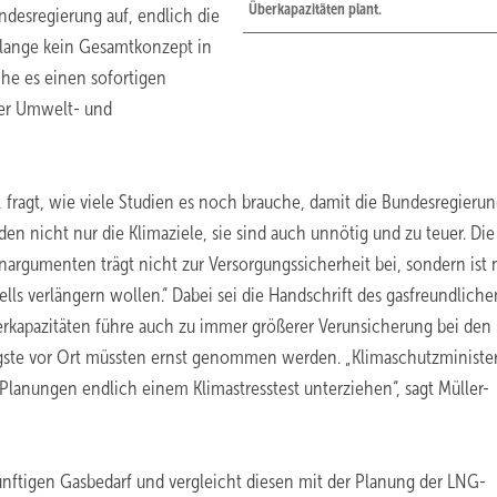
Überkapazitäten plant.
desregierung auf, endlich die
olange kein Gesamtkonzept in
che es einen sofortigen
der Umwelt- und
 fragt, wie viele Studien es noch brauche, damit die Bundesregieru
 nicht nur die Klimaziele, sie sind auch unnötig und zu teuer. Die
rgumenten trägt nicht zur Versorgungssicherheit bei, sondern ist 
lls verlängern wollen.“ Dabei sei die Handschrift des gasfreundliche
erkapazitäten führe auch zu immer größerer Verunsicherung bei den
ngste vor Ort müssten ernst genommen werden. „Klimaschutzministe
anungen endlich einem Klimastresstest unterziehen“, sagt Müller-
künftigen Gasbedarf und vergleicht diesen mit der Planung der LNG-