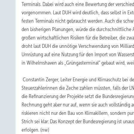
Terminals. Dabei wird auch eine Bewertung der verschie
vorgenommen. Laut DUH wird deutlich, dass selbst in Ex
festen Terminals nicht gebraucht werden. Auch die schw
den bisherigen Planungen, würde die durchschnittliche A
großen wirtschaftlichen Risiken für die Betreiber, die 
droht laut DUH die unnötige Verschwendung von Milliarden 
Umrüstung auf eine Nutzung für den Import von Wassersto
in Wilhelmshaven als „Grüngasterminal“ gebaut wird, weise
Constantin Zerger, Leiter Energie und Klimaschutz bei de
Steuerzahlerinnen die Zeche zahlen müssten, falls der L
die Refinanzierung der Projekte setzt die Bundesregieru
Rechnung geht aber nur auf, wenn sie auch vollständig au
riskieren nicht nur den Bau von Klimakillern, sondern 
Strich sei klar: Das Konzept der Bundesregierung ist una
erfolgen. (nw)