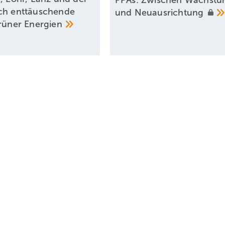
PPAs: Zwischen Wachst
ch enttäuschende
und
Neuausrichtung
grüner
Energien