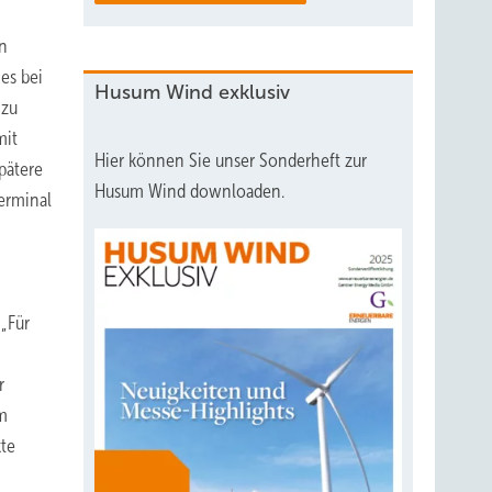
en
es bei
Husum Wind exklusiv
 zu
mit
Hier können Sie unser Sonderheft zur
pätere
Husum Wind downloaden.
erminal
„Für
r
rm
kte