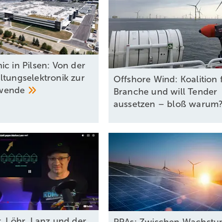
ic in Pilsen: Von der
ltungselektronik zur
Offshore Wind: Koalition 
wende
Branche und will Tender
aussetzen – bloß
warum
r, Löhr, Lanz und der