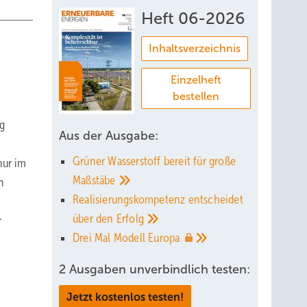
Heft 06-2026
Inhaltsverzeichnis
Einzelheft
bestellen
ng
Aus der Ausgabe:
Grüner Wasserstoff bereit für große
nur im
Maßstäbe
n
Realisierungskompetenz entscheidet
über den
Erfolg
r
Drei Mal Modell
Europa
2 Ausgaben unverbindlich testen:
Jetzt kostenlos testen!