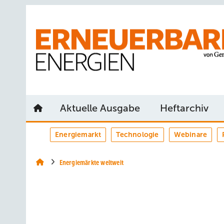
Springe
Springe
Springe
auf
auf
auf
Hauptinhalt
Hauptmenü
SiteSearch
Aktuelle Ausgabe
Heftarchiv
Energiemarkt
Technologie
Webinare
Energiemärkte weltweit