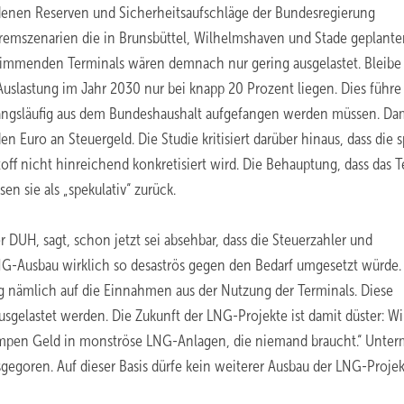
denen Reserven und Sicherheitsaufschläge der Bundesregierung
tremszenarien die in Brunsbüttel, Wilhelmshaven und Stade geplant
immenden Terminals wären demnach nur gering ausgelastet. Bleibe 
uslastung im Jahr 2030 nur bei knapp 20 Prozent liegen. Dies führe
zwangsläufig aus dem Bundeshaushalt aufgefangen werden müssen. Da
Euro an Steuergeld. Die Studie kritisiert darüber hinaus, dass die s
ff nicht hinreichend konkretisiert wird. Die Behauptung, dass das T
n sie als „spekulativ“ zurück.
r DUH, sagt, schon jetzt sei absehbar, dass die Steuerzahler und
NG-Ausbau wirklich so desaströs gegen den Bedarf umgesetzt würde. 
ng nämlich auf die Einnahmen aus der Nutzung der Terminals. Diese
sgelastet werden. Die Zukunft der LNG-Projekte ist damit düster: Wi
pumpen Geld in monströse LNG-Anlagen, die niemand braucht.“ Unte
usgegoren. Auf dieser Basis dürfe kein weiterer Ausbau der LNG-Proje