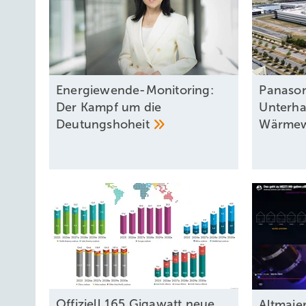
Energiewende-Monitoring:
Panason
Der Kampf um die
Unterha
Deutungshoheit
Wärme
Offiziell 165 Gigawatt neue
Altmaie