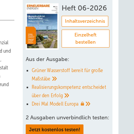
Heft 06-2026
Inhaltsverzeichnis
Einzelheft
nzial
bestellen
nd und
,
Aus der Ausgabe:
talt
Grüner Wasserstoff bereit für große
n
Maßstäbe
 rund
Realisierungskompetenz entscheidet
über den
Erfolg
Drei Mal Modell
Europa
2 Ausgaben unverbindlich testen:
Jetzt kostenlos testen!