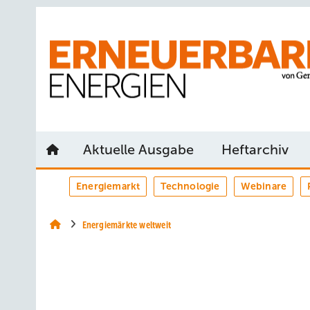
Springe
Springe
Springe
auf
auf
auf
Hauptinhalt
Hauptmenü
SiteSearch
Aktuelle Ausgabe
Heftarchiv
Energiemarkt
Technologie
Webinare
Energiemärkte weltweit