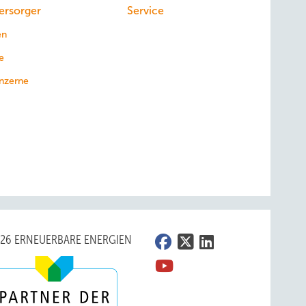
ersorger
Service
en
e
nzerne
026 ERNEUERBARE ENERGIEN