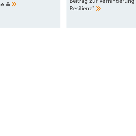
Beitrag zur Verhinderung
me
Resilienz"