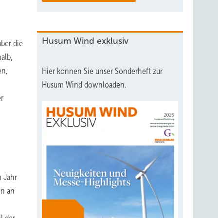
Husum Wind exklusiv
ber die
alb,
en,
Hier können Sie unser Sonderheft zur
Husum Wind downloaden.
er
m Jahr
en an