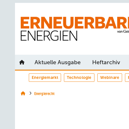
Springe
Springe
Springe
auf
auf
auf
Hauptinhalt
Hauptmenü
SiteSearch
Aktuelle Ausgabe
Heftarchiv
Energiemarkt
Technologie
Webinare
Energierecht