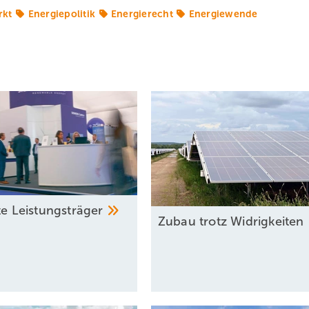
rkt
Energiepolitik
Energierecht
Energiewende
te
Leistun gsträger
Zubau trotz
Widrigkeiten