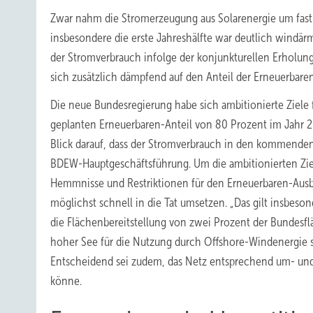
Zwar nahm die Stromerzeugung aus Solarenergie um fast 
insbesondere die erste Jahreshälfte war deutlich windärm
der Stromverbrauch infolge der konjunkturellen Erholun
sich zusätzlich dämpfend auf den Anteil der Erneuerbare
Die neue Bundesregierung habe sich ambitionierte Ziele 
geplanten Erneuerbaren-Anteil von 80 Prozent im Jahr 20
Blick darauf, dass der Stromverbrauch in den kommenden J
BDEW-Hauptgeschäftsführung. Um die ambitionierten Zie
Hemmnisse und Restriktionen für den Erneuerbaren-Ausb
möglichst schnell in die Tat umsetzen. „Das gilt insbe
die Flächenbereitstellung von zwei Prozent der Bundesfl
hoher See für die Nutzung durch Offshore-Windenergie s
Entscheidend sei zudem, das Netz entsprechend um- und
könne.