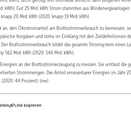
 Mrd. kWh), dicht gefolgt von Biomasse (einschl. dem biogenen Antei
Mrd. kWh). Gut 25 Mrd. kWh Strom stammten aus Windenergieanlagen 
n knapp 20 Mrd. kWh (2020: knapp 19 Mrd. kWh).
W an, den Ökostromanteil am Bruttostromverbrauch zu bemessen, se
päische Vorgaben und stehe im Einklang mit den Zieldefinitionen d
 Der Bruttostromverbrauch bildet das gesamte Stromsystem eines L
pp 562 Mrd. kWh (2020: 546 Mrd. kWh).
n Energien an der Bruttostromerzeugung zu messen. Sie umfasst die 
rtierten Strommengen. Der Anteil erneuerbarer Energien im Jahr 20
 (2020: 44 Prozent). (nw)
eilen
Link kopieren