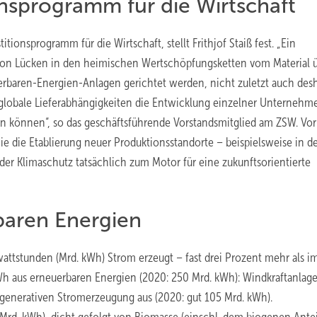
onsprogramm für die Wirtschaft
ionsprogramm für die Wirtschaft, stellt Frithjof Staiß fest. „Ein
on Lücken in den heimischen Wertschöpfungsketten vom Material ü
erbaren-Energien-Anlagen gerichtet werden, nicht zuletzt auch desh
 globale Lieferabhängigkeiten die Entwicklung einzelner Unternehm
n können“, so das geschäftsführende Vorstandsmitglied am ZSW. Vor
e die Etablierung neuer Produktionsstandorte – beispielsweise in d
der Klimaschutz tatsächlich zum Motor für eine zukunftsorientierte
baren Energien
attstunden (Mrd. kWh) Strom erzeugt – fast drei Prozent mehr als i
h aus erneuerbaren Energien (2020: 250 Mrd. kWh): Windkraftanlag
generativen Stromerzeugung aus (2020: gut 105 Mrd. kWh).