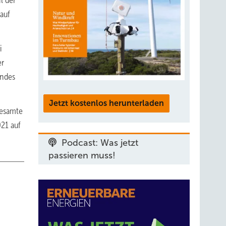
l der
auf
i
er
andes
Jetzt kostenlos herunterladen
gesamte
21 auf
Podcast: Was jetzt
passieren muss!