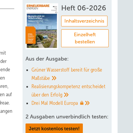
Heft 06-2026
Inhaltsverzeichnis
Einzelheft
bestellen
mit
Aus der Ausgabe:
 der
hende
Grüner Wasserstoff bereit für große
men
Maßstäbe
hren,
Realisierungskompetenz entscheidet
en auf
über den
Erfolg
reae.
Drei Mal Modell
Europa
langen
2 Ausgaben unverbindlich testen:
Jetzt kostenlos testen!