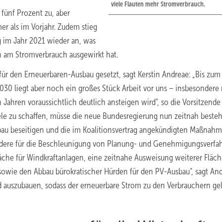
viele Flauten mehr Stromverbrauch.
fünf Prozent zu, aber
er als im Vorjahr. Zudem stieg
g im Jahr 2021 wieder an, was
n am Stromverbrauch ausgewirkt hat.
für den Erneuerbaren-Ausbau gesetzt, sagt Kerstin Andreae: „Bis zum
30 liegt aber noch ein großes Stück Arbeit vor uns – insbesondere 
ahren voraussichtlich deutlich ansteigen wird“, so die Vorsitzende
le zu schaffen, müsse die neue Bundesregierung nun zeitnah beste
au beseitigen und die im Koalitionsvertrag angekündigten Maßnah
sondere für die Beschleunigung von Planung- und Genehmigungsverfa
äche für Windkraftanlagen, eine zeitnahe Ausweisung weiterer Fläch
owie den Abbau bürokratischer Hürden für den PV-Ausbau“, sagt And
 auszubauen, sodass der erneuerbare Strom zu den Verbrauchern ge