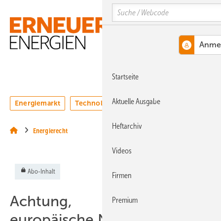
Springe
Springe
Springe
Search
auf
auf
auf
Hauptinhalt
Hauptmenü
SiteSearch
MENÜ
Startseite
Aktuelle Ausgabe
Energiemarkt
Technologie
Webinare
Podcasts
Heftarchiv
Energierecht
Videos
Abo-Inhalt
Firmen
Achtung,
Premium
europäische Netzanforderung