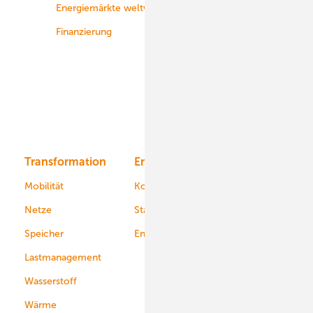
Energiemärkte weltweit
Logistik
Finanzierung
Betrieb
Onshore-Wind
Offshore-Wind
Solar
Bioenergie
Transformation
Energieversorger
Service
Mobilität
Kommunen
Netze
Stadtwerke
Speicher
Energiekonzerne
Lastmanagement
Wasserstoff
Wärme