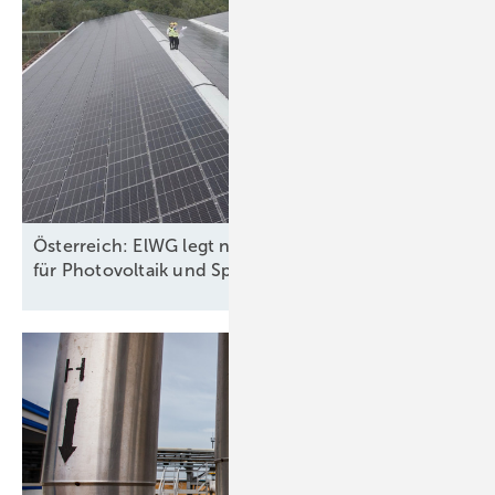
in Deutschland an das öffentliche Netz angeschlossen werden soll.
Festgelegt ist dort unter anderem eine frequenzabhängige
Wirkleistungssteuerung, um die Systemstabilität bei Überfrequenz zu
gewährleisten, ebenso wie die Wiederzuschaltverfahren.
Ergänzend zu den Regelstrategien enthält die VDE-AR-N 4105:2018-11
für alle Neuanlagen zudem Anforderungen an eine
Inselnetzerkennung, eine Abrechnungsmessung, an den Nachweis
der elektrischen Eigenschaften sowie an den Kuppelschalter
Österreich: ElWG legt neue Rechte und Pflichten
beziehungsweise an die Schutzeinrichtungen für den Kuppelschalter.
für Photovoltaik und Speicher
fest
So müssen ein Ausfall der Hilfsspannung am zentralen Netz- und
Anlagenschutz (der sogenannte NA-Schutz) zum unverzögerten
Auslösen des Kuppelschalters führen, die Schutzfunktionen auch bei
einem Fehler der Anlagensteuerung erhalten bleiben und die
Einfehlersicherheit gewährleistet sein. Ddas heißt: Der NA-Schutz und
Kuppelschalter müssen redundant ausgeführt sein. Der NA-Schutz ist
dabei im Gerät intern redundant ausgeführt.