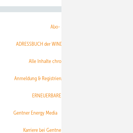
Abo- & Leserservice
ADRESSBUCH der WIND- und SOLARENERGIE
AGB
Alle Inhalte chronologisch
Anmelden
Anmeldung & Registrierung
Datenschutz
E-Paper
ERNEUERBARE ENERGIEN abonnieren
Gentner Energy Media
Gentner Verlag
Impressum
Karriere bei Gentner
Team
Mediaservice