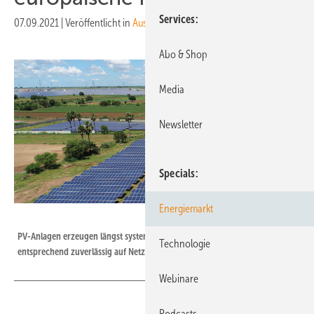
Services
07.09.2021
|
Veröffentlicht in
Ausgabe 06-2021
Abo & Shop
Media
Newsletter
Specials
Energiemarkt
Foto: Greenko
PV-Anlagen erzeugen längst systemrelevante Strommengen und müssen
Technologie
entsprechend zuverlässig auf Netzprobleme reagieren.
Webinare
Podcasts