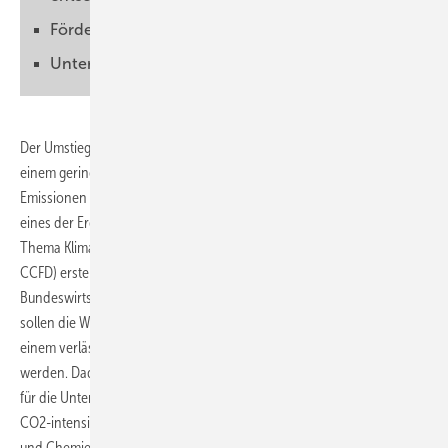
Förderinstrumente bereitstellen
Unternehmen produzieren klimafreundlich
Der Umstieg der Industrie auf klimaneutrale Produktionsverfahren mit
einem geringeren oder ganz ohne CO2-Ausstoß könnte die
Emissionen bis 2030 um mehr als 20 Millionen Tonnen senken. Das ist
eines der Ergebnisse einer Studie, die Agora Energiewende zum
Thema Klimaschutzverträge (Carbon Contracts for Difference –
CCFD) erstellt hat. Solche Verträge hat auch
Bundeswirtschaftsminister Robert Habeck ins Spiel gebracht. Damit
sollen die Wege zur klimaneutralen Produktion für die Industrie mit
einem verlässlichen Förder- und Investitionsrahmen abgesichert
werden. Dadurch solle die Umstellung schneller gehen und die Kosten
für die Unternehmen planbarer werden. Es geht dabei vor allem um
CO2-intensive Industriezweige wie die Zementherstellung, die Stahl-
und Chemieindustrie.