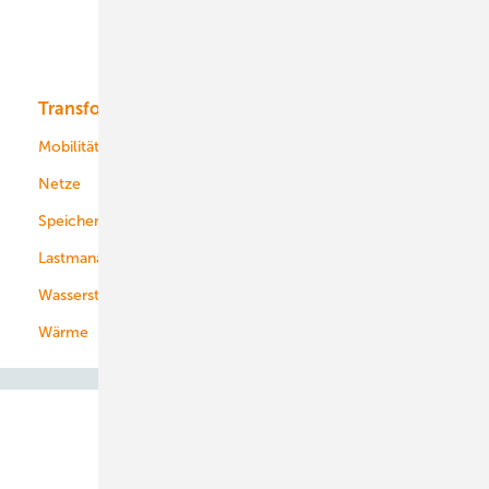
Solar
Bioenergie
Transformation
Energieversorger
Service
Mobilität
Kommunen
Netze
Stadtwerke
Speicher
Energiekonzerne
Lastmanagement
Wasserstoff
Wärme
Abo- & Leserservice