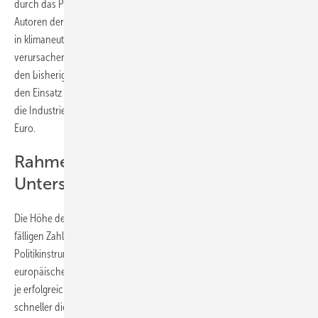
durch das Produktionsverfahren selbst entsteht – beziffern die
Autoren der Studie auf zehn bis 43 Milliarden Euro. Die Investitionen
in klimaneutrale Produktion allein in diesen Industriezweigen
verursachen Zusatzkosten von acht Milliarden Euro im Vergleich zu
den bisherigen Verfahren. Dazu kommen noch die Mehrkosten für
den Einsatz von Wasserstoff statt fossiler Brennstoffe. Dafür brauche
die Industrie Investitionsgarantien in Höhe von zwei bis 34 Milliarden
Euro.
Rahmenbedingungen bestimmen die
Unterstützungsskosten
Die Höhe der über die Laufzeit der Klimaschutzverträge tatsächlich
fälligen Zahlungen hänge jedoch auch von der Entwicklung anderer
Politikinstrumente ab. Dazu gehört unter anderem eine Reform des
europäischen Emissionshandels. „Die Zahlung fällt umso geringer aus,
je erfolgreicher der Aufbau von Infrastrukturen voranschreitet, je
schneller die Kosten für erneuerbaren Strom und Wasserstoff gesenkt