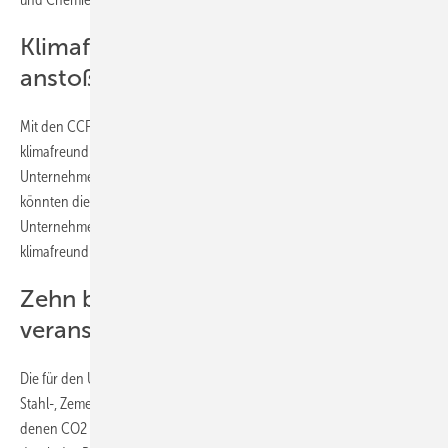
Klimafreundliche Produktion
anstoßen
Mit den CCFD soll der Staat die Refinanzierung der Investitionen in
klimafreundliche Produktionsanlagen garantieren, wenn die
Unternehmen sie nicht allein über den Markt erreichen können. So
könnten die für zehn Jahren angelegten Verträge zwischen Staat und
Unternehmen die Industrietransformation anstoßen, auch wenn die
klimafreundliche Produktion aktuell noch unwirtschaftlich ist.
Zehn bis 43 Milliarden Euro
veranschlagt
Die für den Umstieg notwendigen Kosten für die Umstellung der
Stahl-, Zement- und Ammoniakproduktion – Industriezweige, bei
denen CO2 nicht nur durch die Nutzung von Energie, sondern auch