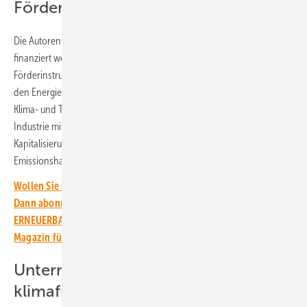
Förderinstrumente bereitstellen
Die Autoren der Studie haben sich auch überlegt, wie diese CCFD
finanziert werden können. Sie schlagen die Nutzung existierender
Förderinstrumente sowie Garantien durch den Bundeshaushalt oder
den Energie- und Klimafonds vor. Letzterer muss gestärkt und als
Klima- und Transformationsfonds ausgestaltet werden, so dass die
Industrie mit einbezogen werden kann. Außerdem sei eine weitere
Kapitalisierung mit Haushaltsmitteln, Krediten und Erlösen aus dem
Emissionshandel erforderlich.
Wollen Sie über die Energiewende auf dem Laufenden bleiben?
Dann abonnieren Sie einfach den kostenlosen Newsletter von
ERNEUERBARE ENERGIEN – dem größten verbandsunabhängigen
Magazin für erneuerbare Energien in Deutschland!
Unternehmen produzieren
klimafreundlich