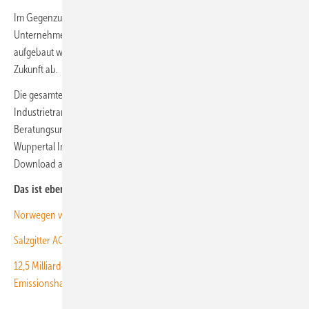
Im Gegenzug zur staatlichen Absicherung der Investition legen die
Unternehmen Standorte fest, wo die klimaneutrale Produktion
aufgebaut werden soll. Sie sichern zudem deren Betrieb für die
Zukunft ab.
Die gesamte Studie „Klimaschutzverträge für die
Industrietransformation“, die in Zusammenarbeit mit dem
Beratungsunternehmen Future Camp, dem Ecologic Institut und dem
Wuppertal Institut erstellt wurde, finden Sie zum kostenlosen
Download auf der
Webseite von Agora Energiewende
.
Das ist ebenfalls interessant für Sie:
Norwegen will grünes Ammoniak für die Schifffahrt produzieren
Salzgitter AG und Ørsted starten strategische Partnerschaft
12,5 Milliarden Euro: 2021 bringt Rekordeinnahmen im
Emissionshandel