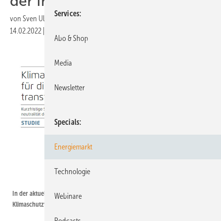
der Industrie
Services
von
Sven Ullrich
14.02.2022
|
Druckvorschau
Abo & Shop
Media
Newsletter
Specials
Energiemarkt
Technologie
Agora
In der aktuellen Studie beschreiben die Autoren, wie die
Webinare
Klimaschutzverträge wirken können und was sie kosten.
Podcasts