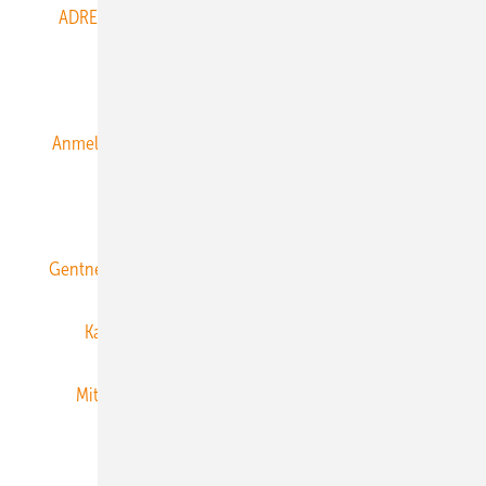
ADRESSBUCH der WIND- und SOLARENERGIE
AGB
Alle Inhalte chronologisch
Anmelden
Anmeldung & Registrierung
Datenschutz
E-Paper
ERNEUERBARE ENERGIEN abonnieren
Gentner Energy Media
Gentner Verlag
Impressum
Karriere bei Gentner
Team
Mediaservice
Mitgliedschaften und Engagement
Newsletter
Privacy Manager
RSS-Feed