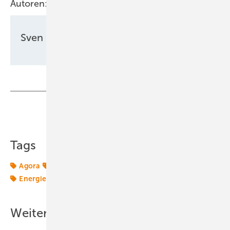
Autoren:
Sven Ullrich
Teilen
Link kopieren
Tags
Agora
Einsparungen
Energiemarkt
Energierecht
Energiewende
Industrie
Nutzen
Studie
Weitere Inhalte