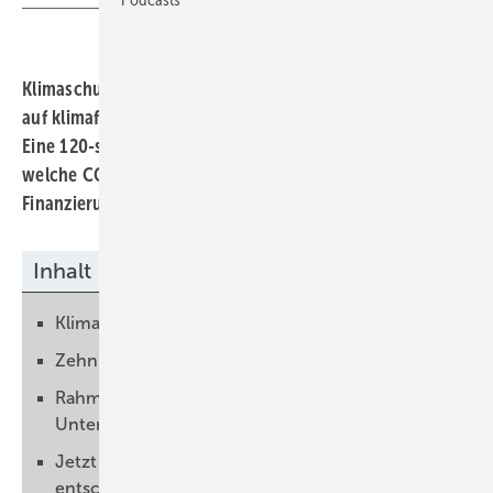
Klimaschutzverträge sollen der Industrie dabei helfen,
auf klimafreundliche Produktionsprozesse umzusteigen.
Eine 120-seitige Studie zeigt, wie das funktionieren kann,
welche CO2-Einsparungen möglich sind und wie die
Finanzierung aussehen kann.
Inhalt
Klimafreundliche Produktion anstoßen
Zehn bis 43 Milliarden Euro veranschlagt
Rahmenbedingungen bestimmen die
Unterstützungsskosten
Jetzt über klimafreundliche Produktion
entscheiden