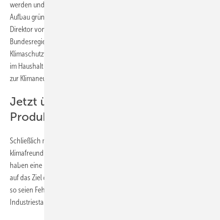
werden und je konsequenter die Reform der CO2-Bepreisung und der
Aufbau grüner Leitmärkte umgesetzt werden“, sagt Frank Peter,
Direktor von Agora Industrie. „Außerdem muss sich die
Bundesregierung jetzt zügig an die Ausgestaltung der
Klimaschutzverträge machen und die notwendigen finanziellen Mittel
im Haushalt bereitstellen, um die Transformation deutscher Fabriken
zur Klimaneutralität rechtzeitig und wirksam anzustoßen.
Jetzt über klimafreundliche
Produktion entscheiden
Schließlich muss jede jetzt entschiedene Investition zugunsten einer
klimafreundlichen Produktion ausfallen. Denn die Industrieanlagen
haben eine lange Lebenszeit und müssen entsprechend jetzt schon
auf das Ziel der Klimaneutralität in einigen Jahren ausgelegt sein. Nur
so seien Fehlinvestitionen und perspektivisch Schließung von
Industriestandorten zu vermeiden.