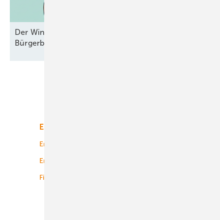
Der Windpark und das liebe Geld –
Bürgerbeteiligungen mal
durchgesehen
Unsere Themen
Energiemarkt
Technologie
Energierecht
Planung
Energiemärkte weltweit
Logistik
Finanzierung
Betrieb
Onshore-Wind
Offshore-Wind