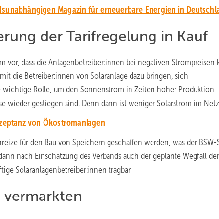
unabhängigen Magazin für erneuerbare Energien in Deutschl
rung der Tarifregelung in Kauf
em vor, dass die Anlagenbetreiber:innen bei negativen Strompreisen 
t die Betreiber:innen von Solaranlage dazu bringen, sich
ine wichtige Rolle, um den Sonnenstrom in Zeiten hoher Produktion
e wieder gestiegen sind. Denn dann ist weniger Solarstrom im Netz
Akzeptanz von Ökostromanlagen
nreize für den Bau von Speichern geschaffen werden, was der BSW-
dann nach Einschätzung des Verbands auch der geplante Wegfall der
tige Solaranlagenbetreiber:innen tragbar.
t vermarkten