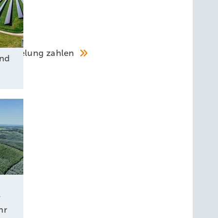
 Abregelung zahlen
und
r
hr