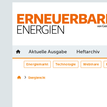
Springe
Springe
Springe
auf
auf
auf
Hauptinhalt
Hauptmenü
SiteSearch
Aktuelle Ausgabe
Heftarchiv
Energiemarkt
Technologie
Webinare
Energierecht