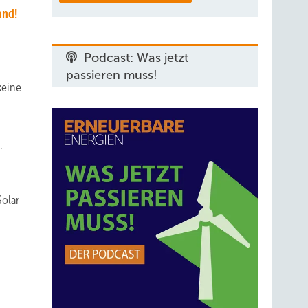
and!
Podcast: Was jetzt
passieren muss!
keine
.
Solar