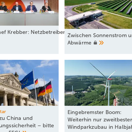
f Krebber: Netzbetreiber sollten für Ausfall durch
Zwischen Sonnenstrom 
Abwärme
tar
Eingebremster Boom:
zu China und
Weiterhin nur zweitbeste
ungssicherheit – bitte
Windparkzubau in Halbja