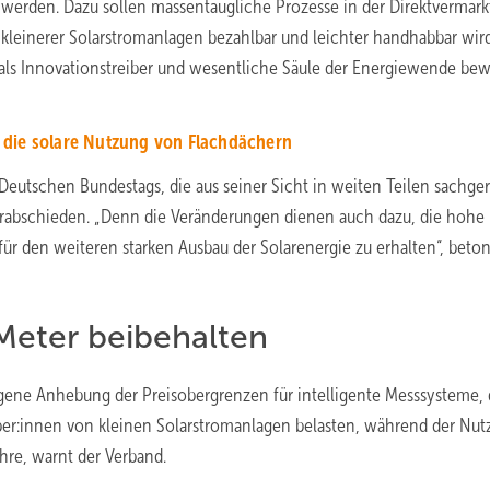
 werden. Dazu sollen massentaugliche Prozesse in der Direktvermar
 kleinerer Solarstromanlagen bezahlbar und leichter handhabbar wird
 als Innovationstreiber und wesentliche Säule der Energiewende bewu
 die solare Nutzung von Flachdächern
Deutschen Bundestags, die aus seiner Sicht in weiten Teilen sachge
rabschieden. „Denn die Veränderungen dienen auch dazu, die hohe
für den weiteren starken Ausbau der Solarenergie zu erhalten“, beton
Meter beibehalten
hlagene Anhebung der Preisobergrenzen für intelligente Messsysteme, 
ber:innen von kleinen Solarstromanlagen belasten, während der Nut
hre, warnt der Verband.