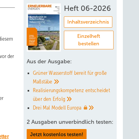
Heft 06-2026
Inhaltsverzeichnis
Einzelheft
 diesem
bestellen
vor der
Aus der Ausgabe:
Grüner Wasserstoff bereit für große
Maßstäbe
Realisierungskompetenz entscheidet
er
über den
Erfolg
Drei Mal Modell
Europa
2 Ausgaben unverbindlich testen:
Jetzt kostenlos testen!
tter