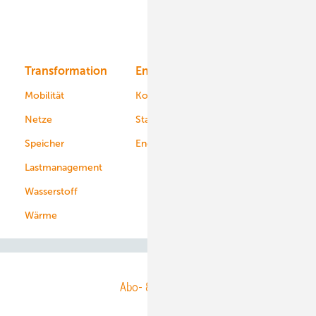
Solar
Bioenergie
Transformation
Energieversorger
Service
Mobilität
Kommunen
Netze
Stadtwerke
Speicher
Energiekonzerne
Lastmanagement
Wasserstoff
Wärme
Abo- & Leserservice