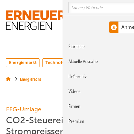
Springe
Springe
Springe
Search
auf
auf
auf
Hauptinhalt
Hauptmenü
SiteSearch
MENÜ
Startseite
Aktuelle Ausgabe
Energiemarkt
Technologie
Webinare
Podcasts
Heftarchiv
Energierecht
Videos
Firmen
EEG-Umlage
CO2-Steuereinnahmen für
Premium
Strompreissenkung nutzen