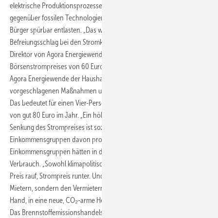
elektrische Produktionsprozesse wettbewerbsfähig machen
gegenüber fossilen Technologien. Und zugleich die Bürgerinnen und
Bürger spürbar entlasten. „Das wäre der langersehnte
Befreiungsschlag bei den Stromkosten“, sagt Patrick Graichen,
Direktor von Agora Energiewende. Unter Annahme eines
Börsenstrompreises von 60 Euro pro Megawattstunde kann laut
Agora Energiewende der Haushaltsstrompreis durch die
vorgeschlagenen Maßnahmen um 2,4 Cent je Kilowattstunde sinken.
Das bedeutet für einen Vier-Personen-Haushalt Einsparungen in Höhe
von gut 80 Euro im Jahr. „Ein höherer CO₂-Preis bei gleichzeitiger
Senkung des Strompreises ist sozial gerecht, da die unteren
Einkommensgruppen davon profitieren“, sagt Graichen. Höhere
Einkommensgruppen hätten in der Regel größere Autos mit höherem
Verbrauch. „Sowohl klimapolitisch als auch sozialpolitisch gilt. CO₂-
Preis rauf, Strompreis runter. Und die höheren CO₂-Kosten nicht den
Mietern, sondern den Vermietern anlasten.“ Letztere hätten es in der
Hand, in eine neue, CO₂-arme Heizung zu investieren.
Das Brennstoffemissionshandelsgesetz sieht bereits heute vor,