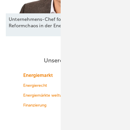
Unternehmens-Chef fordert klare Regeln statt
Reformchaos in der
Energiepolitik
Unsere Themen
Energiemarkt
Technologie
Energierecht
Planung
Energiemärkte weltweit
Logistik
Finanzierung
Betrieb
Onshore-Wind
Offshore-Wind