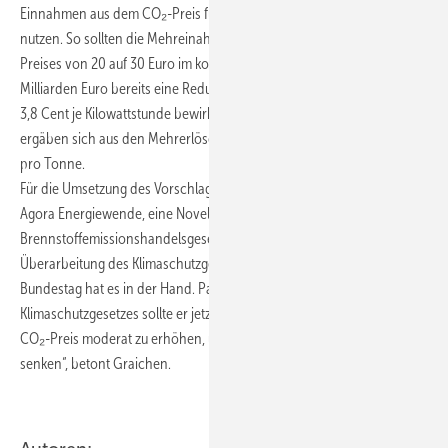
Einnahmen aus dem CO₂-Preis für die Senkung der EEG-Umlage zu
nutzen. So sollten die Mehreinahmen aus dem Anstieg des CO₂-
Preises von 20 auf 30 Euro im kommenden Jahr in Höhe von 3,6
Milliarden Euro bereits eine Reduzierung der EEG-Umlage um 1,4 auf
3,8 Cent je Kilowattstunde bewirken. Weitere 1,3 Cent Reduktion
ergäben sich aus den Mehrerlösen eines CO₂-Preises von 45 Euro
pro Tonne.
Für die Umsetzung des Vorschlags zum 1. Januar 2022 empfiehlt
Agora Energiewende, eine Novelle des
Brennstoffemissionshandelsgesetzes gleichzeitig mit der
Überarbeitung des Klimaschutzgesetzes auf den Weg zu bringen. „Der
Bundestag hat es in der Hand. Parallel zur Novelle des
Klimaschutzgesetzes sollte er jetzt auch die Chance ergreifen, den
CO₂-Preis moderat zu erhöhen, um so die EEG-Umlage drastisch zu
senken“, betont Graichen.