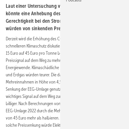
Laut einer Untersuchung von Agora Energiewende
könnte eine Anhebung des CO2-Preises für mehr
Gerechtigkeit bei den Strompreisen sorgen. Bürger
würden von sinkenden Preisen profitieren.
Derzeit wird die Erhöhung des CO2-Preises als Maßnahme für einen
schnelleren Klimaschutz diskutiert. Die Erhöhung des CO₂-Preises um
15 Euro auf 45 Euro pro Tonne bereits 2022 wäre ein wichtiges
Preissignal auf dem Weg zu mehr Klimaschutz, sagte Agora
Energiewende. Klimaschädliche Brennstoffe wie Diesel, Benzin, Heizöl
und Erdgas würden teurer. Die dadurch entstehenden
Mehreinnahmen in Höhe von 4,5 Milliarden Euro könnten zur
Senkung der EEG-Umlage genutzt werden. Dann käme ein weiteres
wichtiges Signal auf dem Weg zur Klimaneutralität hinzu: Strom wird
billiger. Nach Berechnungen von Agora Energiewende lässt sich die
EEG-Umlage 2022 durch die Mehreinnahmen aus einem CO₂-Preis
von 45 Euro mehr als halbieren. Auf 2,5 Cent je Kilowattstunde. Eine
solche Preissenkung würde Elektromobilität, Wärmepumpen und