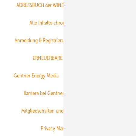
ADRESSBUCH der WIND- und SOLARENERGIE
AGB
Alle Inhalte chronologisch
Anmelden
Anmeldung & Registrierung
Datenschutz
E-Paper
ERNEUERBARE ENERGIEN abonnieren
Gentner Energy Media
Gentner Verlag
Impressum
Karriere bei Gentner
Team
Mediaservice
Mitgliedschaften und Engagement
Newsletter
Privacy Manager
RSS-Feed