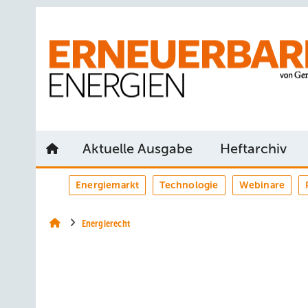
Springe
Springe
Springe
auf
auf
auf
Hauptinhalt
Hauptmenü
SiteSearch
Aktuelle Ausgabe
Heftarchiv
Energiemarkt
Technologie
Webinare
Energierecht