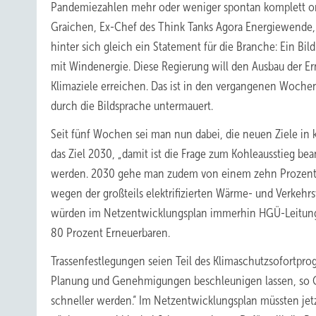
Pandemiezahlen mehr oder weniger spontan komplett onl
Graichen, Ex-Chef des Think Tanks Agora Energiewende
hinter sich gleich ein Statement für die Branche: Ein Bil
mit Windenergie. Diese Regierung will den Ausbau der Ern
Klimaziele erreichen. Das ist in den vergangenen Woch
durch die Bildsprache untermauert.
Seit fünf Wochen sei man nun dabei, die neuen Ziele in 
das Ziel 2030, „damit ist die Frage zum Kohleausstieg be
werden. 2030 gehe man zudem von einem zehn Prozent höh
wegen der großteils elektrifizierten Wärme- und Verkehrsw
würden im Netzentwicklungsplan immerhin HGÜ-Leitungen 
80 Prozent Erneuerbaren.
Trassenfestlegungen seien Teil des Klimaschutzsofortprog
Planung und Genehmigungen beschleunigen lassen, so Gra
schneller werden.“ Im Netzentwicklungsplan müssten j