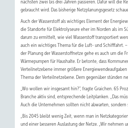
nächsten zwei bis drei Jahren passieren. Dafür will die 
gebraucht wird. Das bisherige Netzplanungsgesetz schau
Auch der Wasserstoff als wichtiges Element der Energiew
die Standorte für Elektrolyseure eher im Norden als im 
darum zu ermittelt, wie viel Wasserstoff transportiert wer
auch ein wichtiges Thema für die Luft- und Schifffahrt. 
der Planung der Wasserstoffnetze gehe es auch um die 
Wärmepumpen für Haushalte. Er betonte, dass Kommunen
Verteilnetzebene immer größere Energiewendeaufgaben 
Thema der Verteilnetzebene. Dem gegenüber stünden n
„Wo wollen wir insgesamt hin?“, fragte Graichen. 65 Proz
Branche aktiv sind, entsprechende Leitplanken. „Das müsse
Auch die Unternehmen sollten nicht abwarten, sondern 
„Bis 2045 bleibt wenig Zeit, wenn man in Netzkategorien 
und einer besseren Auslastung der Netze. „Wir nehmen u