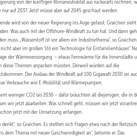
Regierung von der künftigen Klimaneutralität aus rückwärts rechnen, 
e nur auf 2037. Jetzt müsse aber auf 2045 geschaut werden.
ende wird von der neuer Regierung ins Auge gefasst. Graichen sieht
Süden. Was auch mit der Offshore-Windkraft zu tun hat. Und dann geh
den muss. „Wasserstoff ist vor allem ein Industriethema“, so Graichen
– nicht aber im großen Stil ein Technologie für Einfamilienhäuser.“ 
Frage der Wärmeversorgung – etwas Fernwärme für die Innenstädte 
 diese Themen anpacken müssten. Derweil würden auf die
zukommen. Der Ausbau der Windkraft auf 100 Gigawatt 2030 sei au
eue Verbrauche wie E-Mobilität und Wärmepumpen.
ent weniger CO2 bis 2030 – dafür bräuchten all diejenigen, die in d
n wir jetzt abarbeiten. Was schnell geht, müssen wir jetzt vorantre
schon jetzt mit der Umsetzung anfangen.
denkt“, so Graichen. Es stellten sich Fragen etwa nach der Netzsich
ns dem Thema mit neuer Geschwindigkeit an“, betonte er. Das