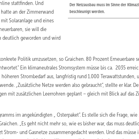
ine stattfinden. Und
Der Netzausbau muss im Sinne der Klimazi
, hatte an der Zimmerwand
beschleunigt werden.
d mit Solaranlage und eines
euerbaren, sie will die
en deutlich geworden und wird
konkrete Politik umzusetzen, so Graichen. 80 Prozent Erneuerbare s
antwortet.“ Ein klimaneutrales Stromsystem müsse bis ca. 2035 erreic
eren Strombedarf aus, langfristig rund 1.000 Terawattstunden, u.
ende. „Zusätzliche Netze werden also gebraucht“, stellte er klar. De
mit zusätzlichen Leerrohren geplant – gleich mit Blick auf das Z
ramms im angekündigten „ Osterpaket“. Es stelle sich die Frage, wie 
ichen. „Es geht nicht mehr so, wie es bisher war, das muss deutli
etzt Strom- und Gasnetze zusammengedacht werden. Und das müsse 