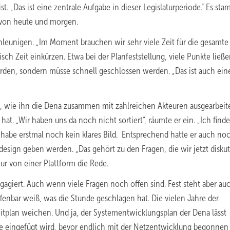
ist. „Das ist eine zentrale Aufgabe in dieser Legislaturperiode.“ Es st
t von heute und morgen.
eunigen. „Im Moment brauchen wir sehr viele Zeit für die gesamte
isch Zeit einkürzen. Etwa bei der Planfeststellung, viele Punkte ließe
den, sondern müsse schnell geschlossen werden. „Das ist auch ein
, wie ihn die Dena zusammen mit zahlreichen Akteuren ausgearbeit
hat. „Wir haben uns da noch nicht sortiert“, räumte er ein. „Ich find
n habe erstmal noch kein klares Bild. Entsprechend hatte er auch no
ikdesign geben werden. „Das gehört zu den Fragen, die wir jetzt disku
nur von einer Plattform die Rede.
gagiert. Auch wenn viele Fragen noch offen sind. Fest steht aber auc
fenbar weiß, was die Stunde geschlagen hat. Die vielen Jahre der
itplan weichen. Und ja, der Systementwicklungsplan der Dena lässt
ife eingefügt wird, bevor endlich mit der Netzentwicklung begonnen