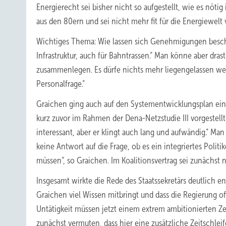
Energierecht sei bisher nicht so aufgestellt, wie es nötig 
aus den 80ern und sei nicht mehr fit für die Energiewel
Wichtiges Thema: Wie lassen sich Genehmigungen beschl
Infrastruktur, auch für Bahntrassen.“ Man könne aber drast
zusammenlegen. Es dürfe nichts mehr liegengelassen wer
Personalfrage.“
Graichen ging auch auf den Systementwicklungsplan ein
kurz zuvor im Rahmen der Dena-Netzstudie III vorgestellt 
interessant, aber er klingt auch lang und aufwändig.“ Ma
keine Antwort auf die Frage, ob es ein integriertes Polit
müssen“, so Graichen. Im Koalitionsvertrag sei zunächst 
Insgesamt wirkte die Rede des Staatssekretärs deutlich en
Graichen viel Wissen mitbringt und dass die Regierung of
Untätigkeit müssen jetzt einem extrem ambitionierten Ze
zunächst vermuten, dass hier eine zusätzliche Zeitschle