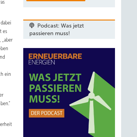
was
 dabei
Podcast: Was jetzt
t es
passieren muss!
, „aber
Neben
und
ch ein
er
iben.“
erheit