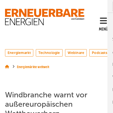
Springe
Springe
Springe
auf
auf
auf
Hauptinhalt
Hauptmenü
SiteSearch
MENÜ
Energiemarkt
Technologie
Webinare
Podcasts
Energiemärkte weltweit
Windbranche warnt vor
außereuropäischen