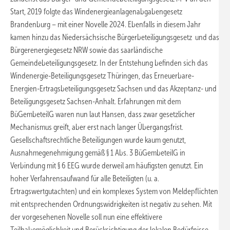
Start, 2019 folgte das Windenergieanlagenabgabengesetz
Brandenburg – mit einer Novelle 2024. Ebenfalls in diesem Jahr
kamen hinzu das Niedersächsische Bürgerbeteiligungsgesetz und das
Bürgerenergiegesetz NRW sowie das saarländische
Gemeindebeteiligungsgesetz. In der Entstehung befinden sich das
Windenergie-Beteiligungsgesetz Thüringen, das Erneuerbare-
Energien-Ertragsbeteiligungsgesetz Sachsen und das Akzeptanz- und
Beteiligungsgesetz Sachsen-Anhalt. Erfahrungen mit dem
BüGembeteilG waren nun laut Hansen, dass zwar gesetzlicher
Mechanismus greift, aber erst nach langer Übergangsfrist.
Gesellschaftsrechtliche Beteiligungen wurde kaum genutzt,
Ausnahmegenehmigung gemäß § 1 Abs. 3 BüGembeteilG in
Verbindung mit § 6 EEG wurde derweil am häufigsten genutzt. Ein
hoher Verfahrensaufwand für alle Beteiligten (u. a.
Ertragswertgutachten) und ein komplexes System von Meldepflichten
mit entsprechenden Ordnungswidrigkeiten ist negativ zu sehen. Mit
der vorgesehenen Novelle soll nun eine effektivere
Teilhabemöglichkeit und Berücksichtigung der lokalen Bedürfnisse