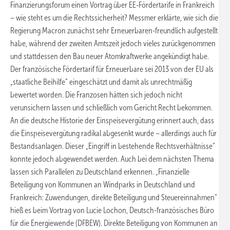
Finanzierungsforum einen Vortrag über EE-Fördertarife in Frankreich
– wie steht es um die Rechtssicherheit? Messmer erklärte, wie sich die
Regierung Macron zunächst sehr Erneuerbaren-freundlich aufgestellt
habe, während der zweiten Amtszeit jedoch vieles zurückgenommen
und stattdessen den Bau neuer Atomkraftwerke angekündigt habe.
Der französische Fördertarif für Erneuerbare sei 2013 von der EU als
„staatliche Beihilfe“ eingeschätzt und damit als unrechtmäßig
bewertet worden. Die Franzosen hätten sich jedoch nicht
verunsichern lassen und schließlich vom Gericht Recht bekommen.
An die deutsche Historie der Einspeisevergütung erinnert auch, dass
die Einspeisevergütung radikal abgesenkt wurde – allerdings auch für
Bestandsanlagen. Dieser „Eingriff in bestehende Rechtsverhältnisse“
konnte jedoch abgewendet werden. Auch bei dem nächsten Thema
lassen sich Parallelen zu Deutschland erkennen. „Finanzielle
Beteiligung von Kommunen an Windparks in Deutschland und
Frankreich: Zuwendungen, direkte Beteiligung und Steuereinnahmen“
hieß es beim Vortrag von Lucie Lochon, Deutsch-französisches Büro
für die Energiewende (DFBEW). Direkte Beteiligung von Kommunen an