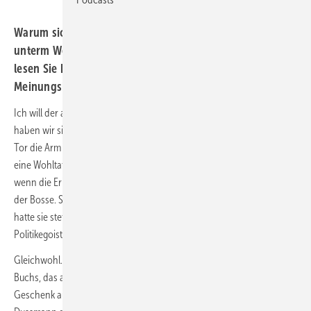
Warum sich unsere Autorin über die Merkel-Biografien
unterm Weihnachtsbaum gewundert hat. Jeden Dienstag
lesen Sie künftig auf unserer Website einen
Meinungsbeitrag unserer Redaktion.
Ich will der alten Dame nicht alles in die Schuhe schieben. Schließlich
haben wir sie lieb gewonnen, als sie für unsere Fußballjungs bei jedem
Tor die Arm so niedlich hochriss. Nein, Angela Merkel war oftmals
eine Wohltat während ihrer 16-jährigen Amtszeit. Vor allem dann,
wenn die Erinnerung an ihren Vorgänger hochkam, den Genossen
der Bosse. So eine war sie nicht. Im Gegenteil, die besten Momente
hatte sie stets als ruhige Diplomatin, die international die großen
Politikegoisten ohne viel Aufhebens zusammenführte.
Gleichwohl… dieses Weihnachtsfest stand im Zeichen eines blauen
Buchs, das als potenzielles, großzügiges, weil über 40 Euro teures,
Geschenk auf den vordersten Büchertischen von Thalia und