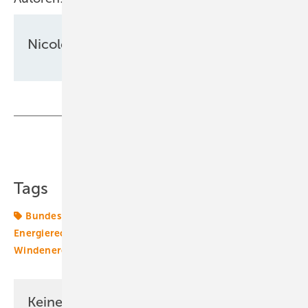
Nicole Weinhold
Teilen
Link kopieren
Tags
Bundespolitik
Bürgerenergie
Energiemarkt
Energierecht
Merkel
Solaranlage
Solarenergie
Windenergie
Keine Zeit? Kein Problem mit dem ERE