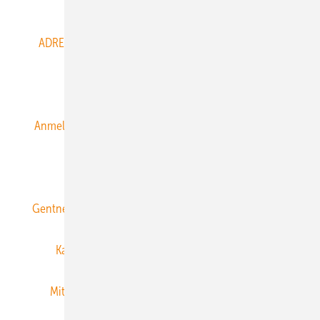
Abo- & Leserservice
ADRESSBUCH der WIND- und SOLARENERGIE
AGB
Alle Inhalte chronologisch
Anmelden
Anmeldung & Registrierung
Datenschutz
E-Paper
ERNEUERBARE ENERGIEN abonnieren
Gentner Energy Media
Gentner Verlag
Impressum
Karriere bei Gentner
Team
Mediaservice
Mitgliedschaften und Engagement
Newsletter