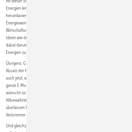
An dieser Stelle möchte ich aber den Fokus auf die erneuerbaren
Energien lenken: Merkel und ihr Team haben 16 Jahre lang
herumlaviert, ohne ernsthafte Schritt für die dringend erforderliche
Energiewende einzuleiten. Stattdessen hat Merkel ihren
Wirtschaftsminister Altmaier mit für die Branche zerstörerischen
Ideen wie der Strompreisbremse gewähren lassen. Immer ging es
dabei darum, den Bürger:innen ein negatives Bild der erneuerbaren
Energien zu vermitteln.
Übrigens: Gleichzeitig wurde international alles dafür getan, den
Absatz der heimischen Verbrennenschlitten am Leben zu halten. Und
auch jetzt, wo die Autobranche kriselt, möchte man am liebsten die
ganze E-Mobilität in die Tonne treten. Unions-Bübchen Linnemann
wünscht sich den Verbrenner zurück. Dass man durch Festhalten am
Altbewährten nun in der E-Mobilität den Chinesen das Feld
überlassen hat, macht es nicht besser. It‘s over, baby. Das Ende der
Verbrenner ist besiegelt.
Und gleichzeitig haben wir eine hervorragende Regenerativbranche