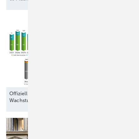
Offiziell 165 Gigawatt neue Windkraft 2025,
Wachstumsregionen verschieben
sich