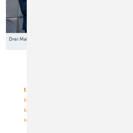
Drei Mal Modell
Europa
Unsere Themen
Energiemarkt
Technologie
Energierecht
Planung
Energiemärkte weltweit
Logistik
Finanzierung
Betrieb
Onshore-Wind