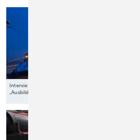
Interview zu Jobs in der Windbranche:
„Ausbildungsquote niedriger als
Krankenstand“