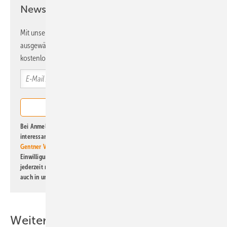
Newsletter!
Mit unserem Newsletter erhalten Sie regelmäßig von uns
ausgewählte Informationen und Neuigkeiten, gebündelt und
kostenlos direkt ins Postfach.
Bei Anmeldung zu diesem Newsletter bin ich damit einverstanden, über
interessante Verlags- und Online-Angebote
der Marken der Alfons W.
Gentner Verlag GmbH & Co. KG
informiert zu werden. Diese
Einwilligung kann ich jederzeit widerrufen und eine Abmeldung ist
jederzeit möglich. Informationen zum Umgang mit Daten finden Sie
auch in unserer
Datenschutzerklärung
.
Weitere Inhalte