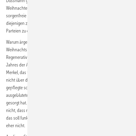
Dussmann glänzte. Die Merkel-Biografie. Und das so kurz vor
Weihnachten. Das Buch versprach eine Zeitreise in eine quasi
sorgenfreie Vergangenheit. Und danach sehnten sich plötzlich auch
diejenigen zurück, die politisch nie viel von den konservativen
Parteien zu erwarten hatten.
Warum ärgert es mich, dass Merkel nun gefühlt unter jedem zweiten
Weihnachtsbaum lag, während wir das Ave Maria anstimmten? Die
Regenerativbranche hat die Erklärung selbst in den vergangenen drei
Jahres der Ampelkoalition in jede Debatte hereingebracht: „16 Jahre
Merkel, das waren 16 Jahre Stillstand.“ Sprechen wir an dieser Stelle
nicht über die von ihrem Finanzminister Schäuble gehegte und
gepflegte schwarze Null, die für eine marode Infrastruktur,
ausgeblutete Schulen und Kindergärten und kaputte Kommunen
gesorgt hat. Hier nur die Frage: War die Kernidee der schwarzen Null
nicht, dass nachfolgende Generationen es besser haben sollen? Und
das soll funktionieren, indem man am Bildungswesen spart? Wohl
eher nicht.