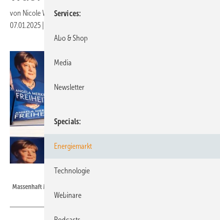
von
Nicole Weinhold
Services
07.01.2025
|
Druckvorschau
Abo & Shop
Media
Newsletter
Specials
Energiemarkt
Technologie
GEM
Massenhaft Merkel-Biografien für den Gabentisch…
Webinare
Podcasts