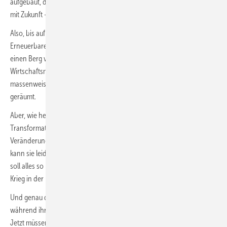
aufgebaut, die händeringend tausende von Mitarbeitern sucht. Jobs
mit Zukunft – auch für ehemalige Autobauer...
Also, bis auf Strompreisbremse und Co. ist der Merkelregierung zu den
Erneuerbaren nicht viel eingefallen. Dann kam die Ampel und hatte
einen Berg voll Arbeit vor sich, so hoch wie der Mount Everest. Und
Wirtschaftsminister Habeck und sein Team haben seither
massenweise Gesetze verabschiedet und Hürden aus dem Weg
geräumt.
Aber, wie heißt es so schön: Wo gehobelt wird, fallen Späne. Ja, die
Transformation des Energiesystems bringt Veränderungen mit sich.
Veränderungen aber hat es 16 Jahre nicht gegeben. Kein Mensch
kann sie leiden. Und wir sind sie auch gar nicht mehr gewöhnt. Lieber
soll alles so bleiben, wie es ist. Oder so gut es geht, abgesehen vom
Krieg in der Ukraine und vorher Corona.
Und genau das ist es, was Merkel erreicht hat: Dass die Menschen es
während ihrer Amtszeit verlernt haben, Veränderungen auszuhalten.
Jetzt müssen wir hoffen, dass unsere Demokratie stark genug ist, um