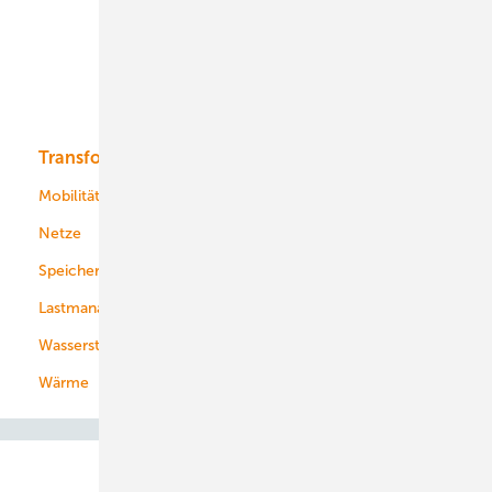
Offshore-Wind
Solar
Bioenergie
Transformation
Energieversorger
Service
Mobilität
Kommunen
Netze
Stadtwerke
Speicher
Energiekonzerne
Lastmanagement
Wasserstoff
Wärme