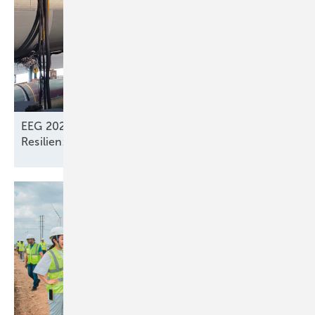
EEG 2027: Dachsolarstrom verliert Wert,
Resilienzkriterien künftig für
Windkraft