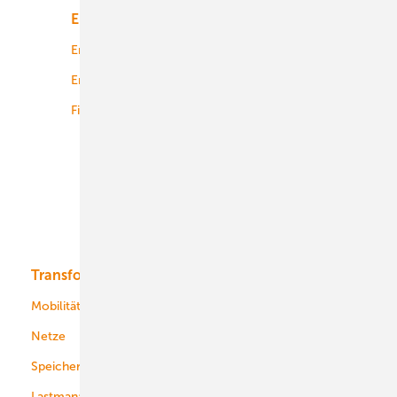
Energiemarkt
Technologie
Energierecht
Planung
Energiemärkte weltweit
Logistik
Finanzierung
Betrieb
Onshore-Wind
Offshore-Wind
Solar
Bioenergie
Transformation
Energieversorger
Service
Mobilität
Kommunen
Netze
Stadtwerke
Speicher
Energiekonzerne
Lastmanagement