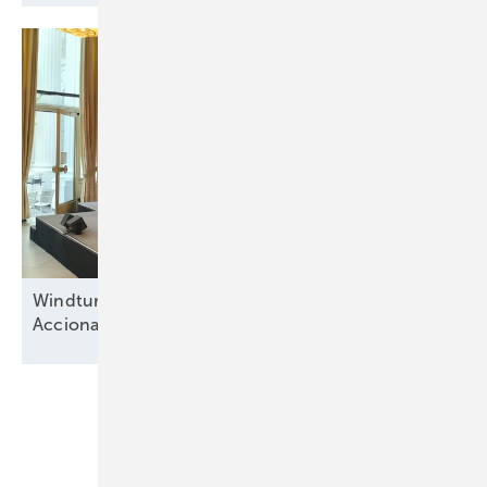
Windturbinenbauer Nordex und Anteilseigner
Acciona offen für neue
Wachstumsphase
Unsere Themen