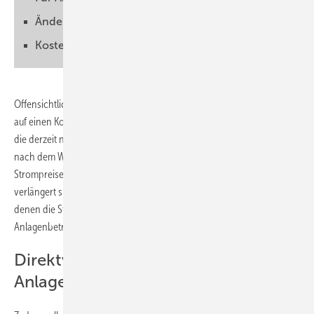
Änderungen zügig umsetzen
Kosten für Smart Meter werden angepasst
Offensichtlich haben sich SPD, B90/Grüne und die Unionsparteien
auf einen Kompromiss zu den Änderungen des Energierechts geeinigt,
die derzeit noch anstehen. Wichtig für die Solarwirtschaft ist die Frage
nach dem Wegfall der Einspeisevergütung bei negativen
Strompreisen. Diese Regelung ist weiterhin vorgesehen. Allerdings
verlängert sich der Zeitraum der Förderung genau um diese Zeiten, in
denen die Strompreise an der Börse negativ sind und die
Anlagenbetreiber keine Einspeisevergütung mehr bekommen.
Direktvermarktung von kleinen
Anlagen ist vom Tisch