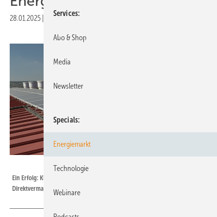
Energierechts
Services
28.01.2025
|
Druckvorschau
Abo & Shop
Media
Newsletter
Specials
Energiemarkt
Velka Botička
Technologie
Ein Erfolg: Kleinere Dachanlagen müssen nur doch nicht in die
Direktvermarktung.
Webinare
Podcasts