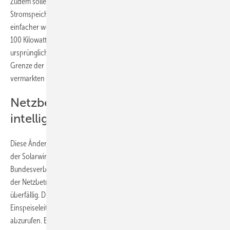
Zudem sollen die neuen Regelungen eine flexible Fahrweise von
Stromspeichern ermöglichen. Auch die Direktvermarktung soll
einfacher werden. Denn Anlagen mit einer Leistung von weniger als
100 Kilowatt sollen hier weiterhin nicht einbezogen werden. Im
ursprünglichen Gesetzentwurf war noch vorgesehen, schrittweise die
Grenze der Leistung von Anlagen abzusenken, die ihren Strom direkt
vermarkten müssen.
Netzbetreiber müssen endlich
intelligent steuern
Diese Änderungen im Vergleich zum ursprünglichen Entwurf stößt in
der Solarwirtschaft auf Zustimmung. So bezeichnet der
Bundesverband Solarwirtschaft (BSW-Solar) auch die Verpflichtung
der Netzbetreiber zur sicheren Steuerung von Solaranlagen als längst
überfällig. Die Netzbetreiber müssen jederzeit in der Lage sein, die
Einspeiseleitung anzupassen und die Ist-Einspeiseleistung jederzeit
abzurufen. Entsprechend müssen die Netz- und Messstellenbetreiber