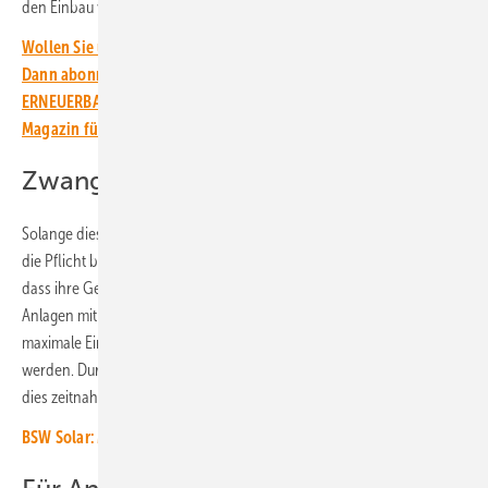
den Einbau von intelligenten Messsystemen beschleunigen.
Wollen Sie über die Energiewende auf dem Laufenden bleiben?
Dann abonnieren Sie einfach den kostenlosen Newsletter von
ERNEUERBARE ENERGIEN – dem größten verbandsunabhängigen
Magazin für erneuerbare Energien in Deutschland!
Zwangsbegrenzung schnell beenden
Solange diese intelligenten Messsysteme nicht eingebaut sind, liegt
die Pflicht bei den Anlagenbetreibern. Diese müssen sicherstellen,
dass ihre Generatoren aus der Ferne steuerbar sind. Bei kleineren
Anlagen mit einer Leistung von bis zu 25 Kilowatt kann auch die
maximale Einspeiseleistung vorübergehend auf 60 Prozent begrenzt
werden. Durch die Beschleunigung des Smart-Meter-Ausbaus könne
dies zeitnah entfallen, betonen die Branchenvertreter von BSW-Solar.
BSW Solar: Mehr Sonnenstrom im Netz mit Speichern