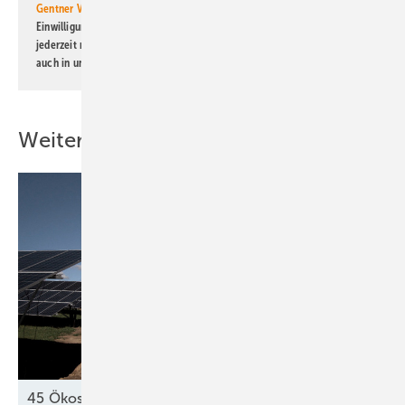
Gentner Verlag GmbH & Co. KG
informiert zu werden. Diese
Einwilligung kann ich jederzeit widerrufen und eine Abmeldung ist
jederzeit möglich. Informationen zum Umgang mit Daten finden Sie
auch in unserer
Datenschutzerklärung
.
Weitere Inhalte
45 Ökostromprojekte in Kroatien stehen auf der