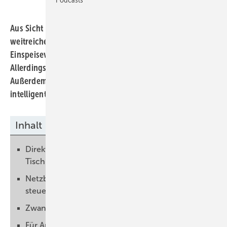
Aus Sicht der Photovoltaikbranche sind die Änderungen
weitreichend und teils gut: Der Wegfall der
Einspeisevergütung bei negativen Strompreisen kommt.
Allerdings verlängert sich dann die Vergütungsdauer.
Außerdem macht der Bundestag Druck beim Rollout von
intelligenten Mess- und Steuerungssystemen.
Inhalt
Direktvermarktung von kleinen Anlagen ist vom
Tisch
Netzbetreiber müssen endlich intelligent
steuern
Zwangsbegrenzung schnell beenden
Für Anlagen mit Speicher kaum Änderungen