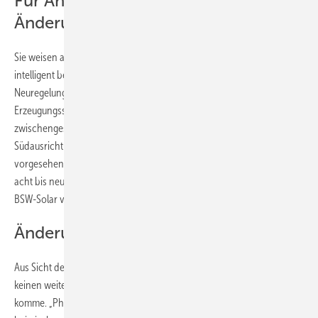
Für Anlagen mit Speicher kaum
Änderungen
Sie weisen auch darauf hin, dass Solaranlagen kombiniert mit einem
intelligent beladenen Speicher fast keinerlei Nachteile durch die
Neuregelungen entstehen. Denn in diesem Falle werden die solaren
Erzeugungsspitzen ohnehin direkt vor Ort verbraucht oder
zwischengespeichert. „Selbst bei Volleinspeiseanlagen in
Südausrichtung ergäben sich durch die zur Spitzenkappung
vorgesehene 60-Prozent-Grenze lediglich Abregelungsverluste von
acht bis neun Prozent der eingespeisten Energiemenge“, rechnet der
BSW-Solar vor.
Änderungen zügig umsetzen
Aus Sicht der Solarbranche sei es entscheidend, dass es nun zu
keinen weiteren Verzögerungen beim Rollout der Steuerungstechnik
komme. „Photovoltaik deckt inzwischen fast 15 Prozent des