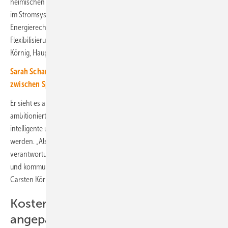
heimischen Strombedarfs. Solarenergie ist damit zur tragenden Säule
im Stromsystem geworden. Mit den aktuellen Änderungen im
Energierecht erfolgen notwendige Schritte zu ihrer weiteren
Flexibilisierung und erfolgreichen Systemintegration“, betont Carsten
Körnig, Hauptgeschäftsführer des BSW-Solar.
Sarah Scharfen von Intilion: „ Das Wichtigste ist die Schnittstelle
zwischen Speicher und Vermarkter“
Er sieht es als Erfolg, dass weitere Hemmnisse für einen
ambitionierten Ausbau der Solarenergie und Speicher und deren
intelligente und bedarfsgerechtere Betriebsweise jetzt beseitigt
werden. „Als Solarbranche tragen wir diese Änderungen
verantwortungsbewusst mit, auch wenn damit einige Anpassungen
und kommunikative Herausforderungen verbunden sind“, betont
Carsten Körnig.
Kosten für Smart Meter werden
angepasst