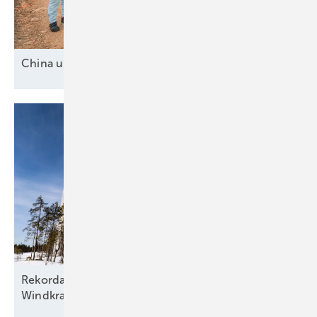
China und drei
Mittelmächte
Rekordausbau mit zehn aufgehenden Sternen am
Windkraftfirmament