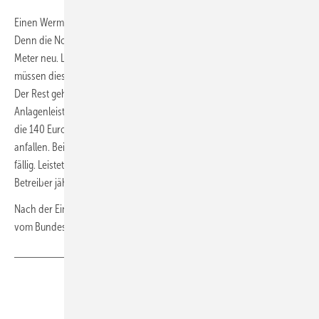
Einen Wermutstropfen müssen die Anlagenbetreiber aber schlucken.
Denn die Novelle regelt auch die Verteilung der Kosten für die Smart
Meter neu. Lag vorher der Großteil der Kosten bei den Netzbetreibern,
müssen diese in allen Fällen nur noch einen Anteil von 80 Euro tragen.
Der Rest geht zulasten der Anlagenbeitreiber. Diese müssen je nach
Anlagenleistung zwischen 140 und 50 Euro pro Jahr bezahlen. Wobei
die 140 Euro für Anlagen mit einer Leistung von 100 Kilowatt und mehr
anfallen. Bei Anlagen zwischen 25 und 100 Kilowatt werden 110 Euro
fällig. Leistet der Generator zwischen 15 und 25 Kilowatt, muss der
Betreiber jährlich 50 Euro für den Smart Meter bezahlen.
Nach der Einigung soll die Gesetzesnovelle noch in dieser Woche
vom Bundestag verabschiedet werden.
Teilen
Link kopieren