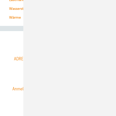
Wasserstoff
Wärme
Abo- & Leserservice
ADRESSBUCH der WIND- und SOLARENERGIE
AGB
Alle Inhalte chronologisch
Anmelden
Anmeldung & Registrierung
Datenschutz
E-Paper
ERNEUERBARE ENERGIEN abonnieren