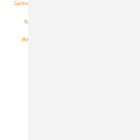
Gentner Energy Media
Gentner Verlag
Impressum
Karriere bei Gentner
Team
Mediaservice
Mitgliedschaften und Engagement
Newsletter
Privacy Manager
RSS-Feed
Veranstaltungen / Webinare
© 2026 ERNEUERBARE ENERGIEN