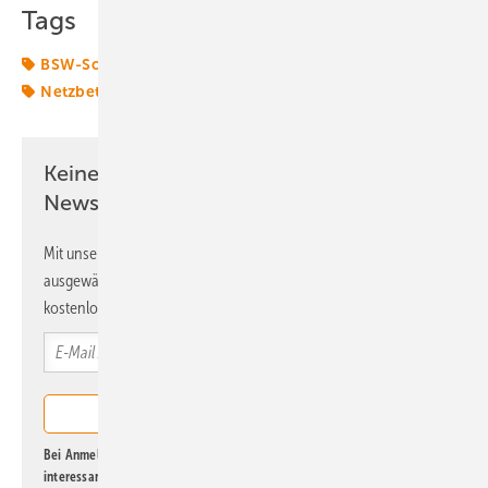
Tags
BSW-Solar
Energiemarkt
Energierecht
Kilowatt
Netzbetreiber
Novelle
Keine Zeit? Kein Problem mit dem ERE
Newsletter!
Mit unserem Newsletter erhalten Sie regelmäßig von uns
ausgewählte Informationen und Neuigkeiten, gebündelt und
kostenlos direkt ins Postfach.
Bei Anmeldung zu diesem Newsletter bin ich damit einverstanden, über
interessante Verlags- und Online-Angebote
der Marken der Alfons W.