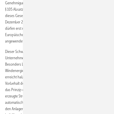
Genehmigung nicht angewendet werden. Das stellt das EEG 21 in
§ 105 Absatz 1 ausdrücklich fest. Darin heißt es: „Die Bestimmungen
dieses Gesetzes für Strom aus Anlagen, für den nach dem 31.
Dezember 2020 ein Anspruch nach diesem Gesetz begründet wird,
dürfen erst nach der beihilferechtlichen Genehmigung durch die
Europäische Kommission und nach Maßgabe dieser Genehmigung
angewendet werden“.
Dieser Schwebezustand hat erhebliche Auswirkungen für
Unternehmen, die im Bereich der erneuerbaren Energien tätig sind.
Besonders betroffen sind nicht nur Betreiber von
Windenergieanlagen, die das Ende der 20-jährigen Förderdauer
erreicht haben: Eine (mögliche) Anschlussförderung unterliegt dem
Vorbehalt der Genehmigung. Bis zum Zeitpunkt der Genehmigung gilt
das Prinzip der sogenannten Marktwertdurchleitung. Dabei wird der
erzeugte Strom – solange keine Direktvermarktung stattfindet –
automatisch vom Netzbetreiber vertrieben und die erzielten Erlöse an
den Anlagenbetreiber weitergeleitet. Diese werden dann – sofern die