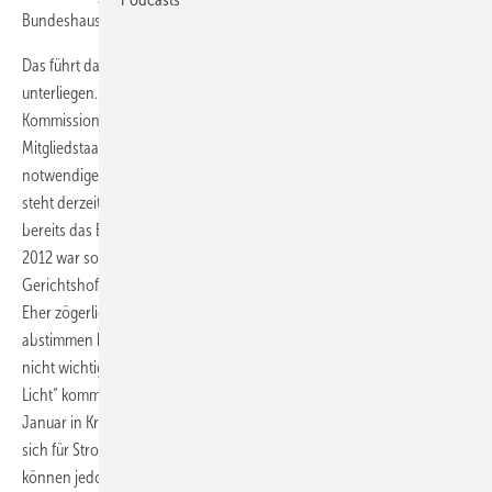
Bundeshaushalt stabilisiert werden.
Das führt dazu, dass zumindest Teile des EEG dem EU-Beihilferecht
unterliegen. Staatliche Beihilfen müssen grundsätzlich von der EU-
Kommission genehmigt werden, bevor sie von Deutschland als
Mitgliedstaat gewährt werden dürften. Die damit für das EEG 2021
notwendige Genehmigung durch die EU-Kommission (Art. 108 AEUV)
steht derzeit noch aus. Das war keine wirkliche Überraschung, denn
bereits das EEG 2017 wurde von der Kommission geprüft und das EEG
2012 war sogar Gegenstand eines Verfahrens vor dem Europäischen
Gerichtshof. So kann man nicht anders als zurückhaltend feststellen:
Eher zögerlich behandeltes Thema auf politischer Ebene. Und vorher
abstimmen konnte man sich auch nicht? Schade. Energiewende doch
nicht wichtig? Was aber gilt nun, solange aus Brüssel kein „Grünes
Licht“ kommt? Grundsätzlich ist das EEG 2021 bereits seit dem 1.
Januar in Kraft. Einzelne Regelungen, insbesondere solche, aus denen
sich für Strom aus bestimmten Anlagen ein (Förder-)Anspruch ergibt,
können jedoch bislang aufgrund der ausstehenden beihilferechtliche