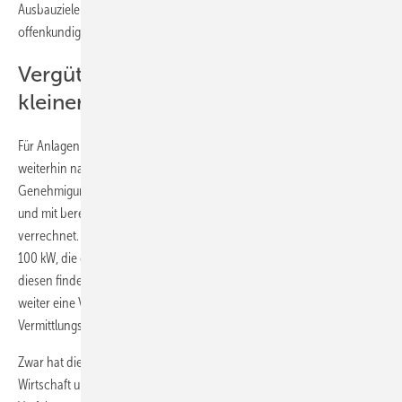
Ausbauziele und damit schon gar nicht der CO2 Ziele beiträgt, ist
offenkundig und kaum zu verstehen.
Vergütung zum Marktpreis bei
kleiner PV
Für Anlagen in der Festvergütung hingegen richtet sich die Vergütung
weiterhin nach dem EEG 2017. Sobald die beihilferechtliche
Genehmigung vorliegt, wird diese dann an das EEG 2021 angepasst
und mit bereits nach EEG 2017 geleisteten Abschlagszahlungen
verrechnet. Gar nicht betroffen sind hingegen kleine Solaranlagen bis
100 kW, die das Ende der 20-jährigen Förderung erreicht haben. Bei
diesen findet, ohne dass staatliche Mittel involviert sind, bis 2027
weiter eine Vergütung zum Marktpreis abzüglich einer
Vermittlungspauschale statt.
Zwar hat die Bundesregierung, vertreten durch Bundesministerium für
Wirtschaft und Energie (BMWi) bereits in einem frühen