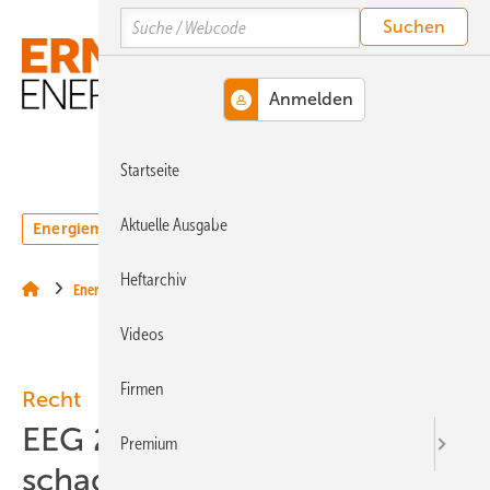
Springe
Springe
Springe
Search
auf
auf
auf
Hauptinhalt
Hauptmenü
SiteSearch
MENÜ
Startseite
Aktuelle Ausgabe
Energiemarkt
Technologie
Webinare
Podcasts
Heftarchiv
Energierecht
Videos
Firmen
Recht
EEG 2021: Schwebezustand
Premium
schadet