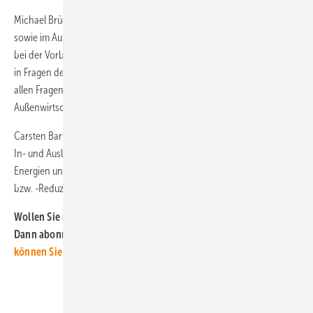
Michael Brüggemann ist Experte im Vergabe- und EU-Beihilferecht
sowie im Außenwirtschaftsrecht. Er berät sowohl die öffentliche Hand
bei der Vorbereitung und Durchführung von Vergabeverfahren bzw.
in Fragen des EU-Beihilferechts als auch private Unternehmen zu
allen Fragen des Vergabe-, EU-Beihilfe- sowie allgemeinen EU- und
Außenwirtschaftsrechts.
Carsten Bartholl hat Erfahrungen aus über 100 M&A-Transaktionen im
In- und Ausland, vor allem bei Projekten im Bereich Erneuerbarer
Energien und bei Investitionen in Technologien zur CO2-Vermeidung
bzw. -Reduzierung.
Wollen Sie neue Erkenntnisse zum Windrecht im Blick behalten?
Dann abonnieren Sie doch unseren kostenlosen Newsletter!
Hier
können Sie sich anmelden.