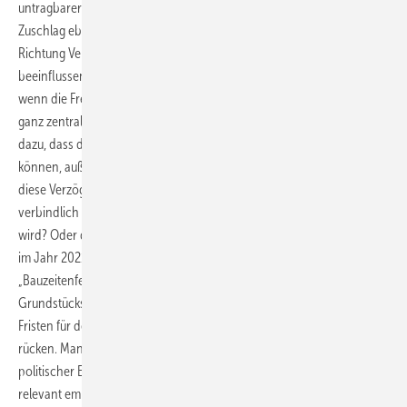
untragbarer Zustand. Daher muss man davon ausgehen, dass es ohne
Zuschlag eben kein Projekt gibt, und zwar nicht, weil die Fristen
Richtung Verfall laufen, sondern aus einer Vielzahl von nicht mehr zu
beeinflussenden Gründen aus der Projektentwicklung. Beispielsweise,
wenn die Fremdfinanzierung nicht abgeschlossen wird oder weil eine
ganz zentrale Auszahlungsvoraussetzung fehlt. Das wiederum führt
dazu, dass die Windenergieanlagen (WEA) nicht bestellt werden
können, außer man bürgt selbst beim WEA Hersteller. Wie, wenn durch
diese Verzögerung am Ende der genehmigte Anlagentyp nicht mehr
verbindlich bestellt werden kann, weil er gar nicht mehr hergestellt
wird? Oder der Zuschlag wird erst so spät erteilt (bzw. mitgeteilt), dass
im Jahr 2021 gar nicht mehr gebaut werden darf (Stichwort
„Bauzeitenfenster“). Gegebenenfalls muss auch die
Grundstückssicherung noch einmal angegangen werden, weil die
Fristen für den spätesten Baubeginn in den Nutzungsverträgen näher
rücken. Man bekommt schnell den Eindruck, als sei all dies auf
politischer Ebene entweder nicht bekannt oder nicht als ausreichend
relevant empfunden. Dass dies nicht gerade zur Erreichung der