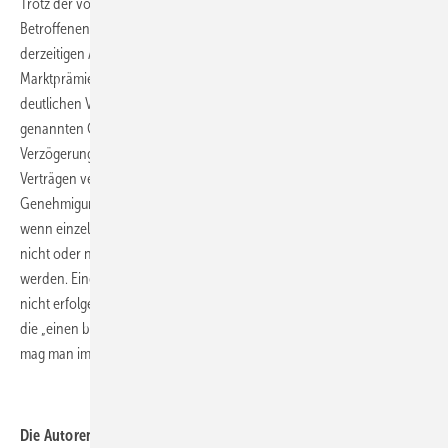
Trotz der von BMWi verkündeten Zuversicht verbleiben bei den
Betroffenen Zweifel und Unsicherheit. So kommt es bei der
derzeitigen Ausschreibung Windenergie an Land, mit der die
Marktprämien für Windenergieanlagen ermittelt werden, bereits zu
deutlichen Verzögerungen. Unternehmen müssen aus den oben
genannten Gründen bis dahin prüfen, welche Auswirkungen die
Verzögerung auf die in ihren Lieferverträgen und in ihren sonstigen
Verträgen vereinbarten Fristen und immissionsschutzrechtliche
Genehmigungen hat. Nicht abschließend geklärt ist, was passiert,
wenn einzelne Inhalte des EEG 21 von der Europäischen Kommission
nicht oder nur unter bestimmten Voraussetzungen genehmigt
werden. Eine Anwendung dieser Regelungen könne dann solange
nicht erfolgen, bis gesetzliche Änderungen vorgenommen werden,
die „einen beihilferechtskonformen Zustand“ herstellen. Aber daran
mag man im Moment gar nicht denken.
Die Autoren: