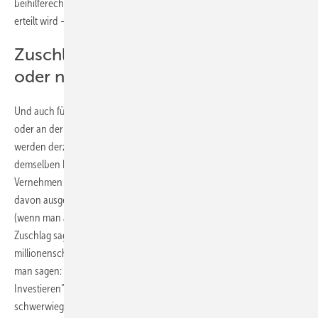
beihilferechtliche Genehmigung durch die Europäische Kommission
erteilt wird – mit der Anschlussförderung verrechnet.
Zuschlag bei Januar-Ausschreibung
oder nicht?
Und auch für Anlagen, die an Ausschreibungsverfahren teilnehmen
oder an der ersten Ausschreibung 2021 teilgenommen haben,
werden derzeit Zuschläge nicht erteilt beziehungsweise – mit
demselben Effekt – „nicht mitgeteilt“. Zwar soll man – weil dem
Vernehmen nach die Januar-Ausschreibung unterzeichnet war –
davon ausgehen können, dass man einen Zuschlag erhalten habe
(wenn man alles richtig gemacht hat, was einem auch erst der
Zuschlag sagen kann). Aber soll oder darf man darauf eine
millionenschwere Investitionsentscheidung stützen? Rechtlich muss
man sagen: Sowohl Nichthandeln als auch „Vertrauen und
Investieren“ kann für die handelnden Geschäftsführer
schwerwiegende Haftungsprobleme auslösen – ein auch deshalb