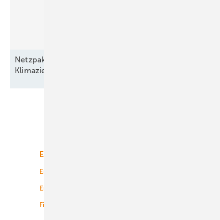
Netzpaket und EEG bremsen den Ausbau –
Klimaziele und hunderttausende Jobs
bedroht!
Unsere Themen
Energiemarkt
Technologie
Energierecht
Planung
Energiemärkte weltweit
Logistik
Finanzierung
Betrieb