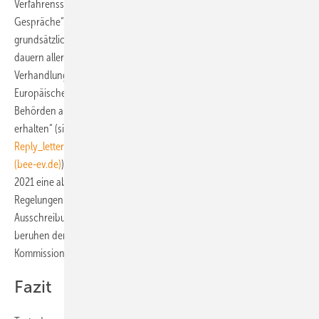
Verfahrensstadium nach eigenem Bekunden „konstruktive
Gespräche“ mit der Europäischen Kommission geführt und zumindest
grundsätzlich ein gemeinsames Verständnis erzielt. Die Gespräche
dauern allerdings noch an; besonderer Druck seitens der deutschen
Verhandlungsseite ist nicht zu erkennen. Statt dessen schreibt die
Europäische Kommission „von der Notwendigkeit, von den deutschen
Behörden alle für ihre Bewertung erforderlichen Informationen zu
erhalten“ (siehe
Reply_letter_to_German_Renewable_Energy_Federation_DE.pdf
(bee-ev.de)
). Durch eine enge Zusammenarbeit soll frühestmöglich in
2021 eine abschließende Beihilfeentscheidung erlangt werden.
Regelungen wie zum Beispiel Bestimmungen zu
Ausschreibungsvolumen und -terminen für Windenergie an Land
beruhen dem Vernehmen nach bereits auf dem Austausch mit der
Kommission und sollten daher genehmigt werden.
Fazit