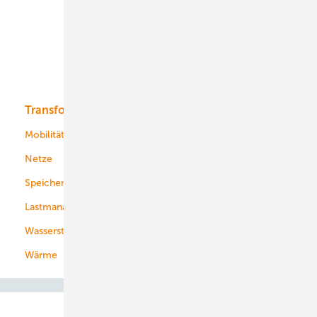
Onshore-Wind
Offshore-Wind
Solar
Bioenergie
Transformation
Energieversorger
Service
Mobilität
Kommunen
Netze
Stadtwerke
Speicher
Energiekonzerne
Lastmanagement
Wasserstoff
Wärme