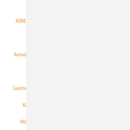
Abo- & Leserservice
ADRESSBUCH der WIND- und SOLARENERGIE
AGB
Alle Inhalte chronologisch
Anmelden
Anmeldung & Registrierung
Datenschutz
E-Paper
ERNEUERBARE ENERGIEN abonnieren
Gentner Energy Media
Gentner Verlag
Impressum
Karriere bei Gentner
Team
Mediaservice
Mitgliedschaften und Engagement
Newsletter