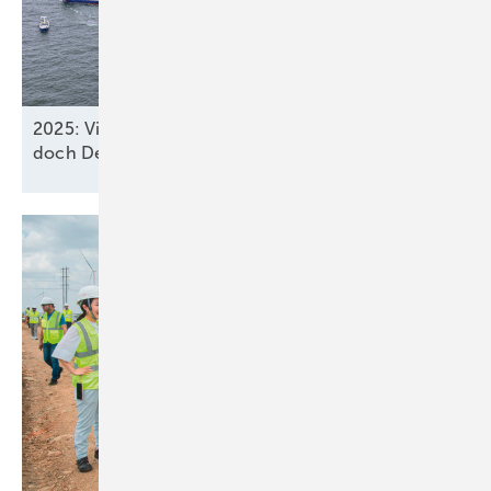
2025: Vier neue Meereswindparks stöpseln ein,
doch Deutschland verfehlt
2030-Ziel