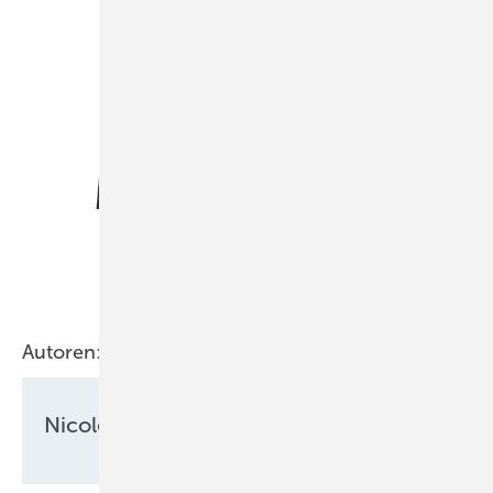
Foto: Taylor Wessing
Carsten Bartholl
Autoren:
Nicole Weinhold