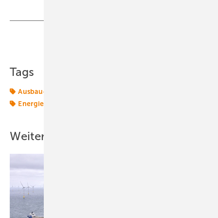
Teilen
Link kopieren
Tags
Ausbau-Ziele
EEG
Energiemarkt
Energiepolitik
Energierecht
Genehmigung
Politik
Windrecht
Weitere Inhalte