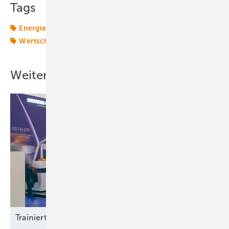
Tags
Energiemarkt
Energierecht
Klimapolitik
Politik
Wertschöpfung
Weitere Inhalte
Trainierte
Leistun gsträger