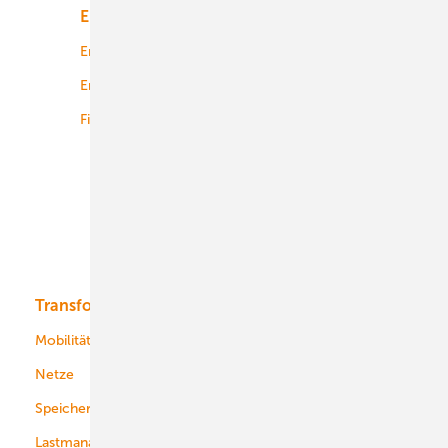
Energiemarkt
Technologie
Energierecht
Planung
Energiemärkte weltweit
Logistik
Finanzierung
Betrieb
Onshore-Wind
Offshore-Wind
Solar
Bioenergie
Transformation
Energieversorger
Service
Mobilität
Kommunen
Netze
Stadtwerke
Speicher
Energiekonzerne
Lastmanagement