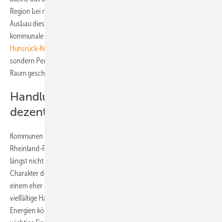
Region bei mehr als 43 Millionen Euro liegt. „Das zeigt, dass der
Ausbau dieser nachhaltigen Energien ein wichtiger Treiber für die
kommunale Finanzkraft und Kommunalentwicklung ist. Der
Rhein-
Hunsrück-Kreis
hat sich mit der Energiewende nicht nur entschuldet,
sondern Perspektiven für die künftige Entwicklung im ländlichen
Raum geschaffen“, resümiert Folz.
Handlungsmöglichkeiten durch
dezentrale Energiewende
Kommunen seien die Säulen der Energiewende. „Die Energiewende in
Rheinland-Pfalz wäre ohne das große Engagement vieler Kommunen
längst nicht so erfolgreich verlaufen“, sagt Anja Folz. Der dezentrale
Charakter der Erneuerbaren eröffne den Kommunen, insbesondere in
einem eher ländlich geprägten Bundesland wie Rheinland-Pfalz,
vielfältige Handlungsfelder: Durch den Ausbau von nachhaltigen
Energien können die Kommunen neue Einnahmen erschließen und