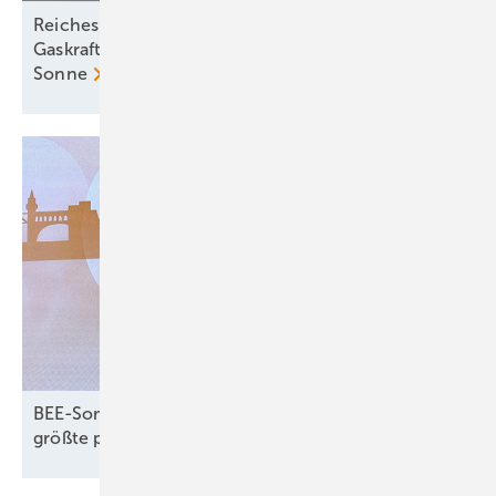
Reiches Märchen vom teuren Ökostrom entlarvt:
Gaskraftwerke kosten dreimal so viel wie Wind und
Sonne
BEE-Sommerfest: Erneuerbaren-Rekorde und
größte politische
Herausforderungen