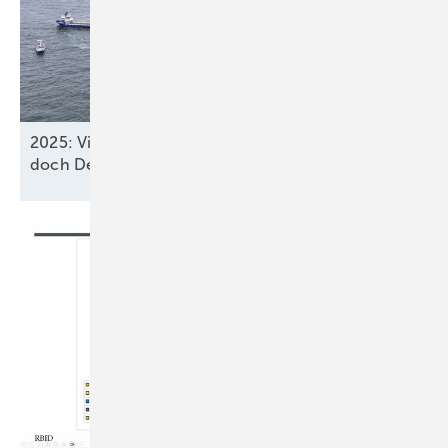
2025: Vier neue Meereswindparks stöpseln ein,
doch Deutschland verfehlt
2030-Ziel