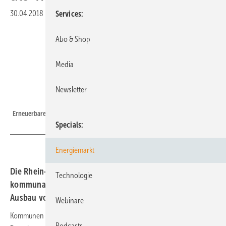
30.04.2018
|
Druckvorschau
Services
Abo & Shop
Media
Newsletter
Foto: Energieagentur Rheinland-Pfalz
Erneuerbare Energien müssen noch gezielter ausgebaut werden.
Specials
Energiemarkt
Die Rhein-Hunsrück-Region ist beispielhaft für
Technologie
kommunale Wertschöpfung als wichtiger Treiber für den
Ausbau von erneuerbaren Energien.
Webinare
Kommunen können von der Wertschöpfung durch dezentrale
Podcasts