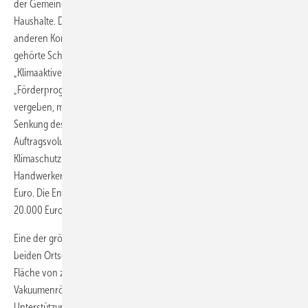
der Gemeinde, darunter in Energiesparmaßnahmen für die rund 95
Haushalte. Das ‚Schnorbacher Modell‘ wurde inzwischen von vielen
anderen Kommunen in Rheinland-Pfalz übernommen. Ende 2017
gehörte Schnorbach zu den Gewinnern beim Wettbewerb
„Klimaaktive Kommune 2017“. Die Auszeichnung wurde für das Projekt
„Förderprogramm bringt Energieeinsparung im ganzen Dorf“
vergeben, mit der die Gemeinde Bürger finanziell bei Maßnahmen zur
Senkung des privaten Energieverbrauchs unterstützt. Das
Auftragsvolumen, das durch die kommunalen
Klimaschutzmaßnahmen ausgelöst wurde, lag für die heimischen
Handwerker und den Handel in den Jahren 2015 bis 2017 bei 312.000
Euro. Die Energieeinspareffekte liegen auf Seiten der Bürger bei rund
20.000 Euro pro Jahr.
Eine der größten Solarthermieanlagen in Rheinland-Pfalz versorgt die
beiden Ortsgemeinden Neuerkirch und Külz mit Wärme. Auf einer
Fläche von zwei Handballfeldern wandeln
Vakuumenröhrenkollektoren Sonnenergie in Wärme um. Zur
Unterstützung erzeugen zwei Holzhackschnitzelanlagen Wärme. Diese