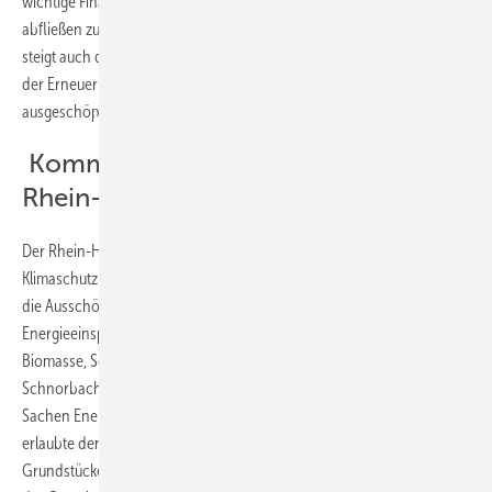
wichtige Finanzmittel in der Region halten statt für Energieimporte
abfließen zu lassen. Arbeitsplätze werden geschaffen und dadurch
steigt auch die Kaufkraft in der Region. „Das Wertschöpfungspotenzial
der Erneuerbaren ist für Kommunen noch bei weitem nicht
ausgeschöpft ist“, so Folz.
Kommunen mit Vorbildcharakter im
Rhein-Hunsrück-Kreis
Der Rhein-Hunsrück-Kreis hatte schon 2011 im Kreistag ein
Klimaschutzkonzept beschlossenen, mit dem kommunale Akteure auf
die Ausschöpfung der lokal vorhandenen
Energieeinsparmöglichkeiten und regenerative Energien aus
Biomasse, Sonne und Wind setzen. Gemeinden wie beispielsweise
Schnorbach, Neuerkirch und Külz sind mit ihrem Engagement in
Sachen Energiewende und Klimaschutz Vorbilder. Schnorbach
erlaubte den Bau von zwei Windenergieanlagen auf gemeindeeigenen
Grundstücken. Die Pachteinnahmen fließen in die lokale Entwicklung