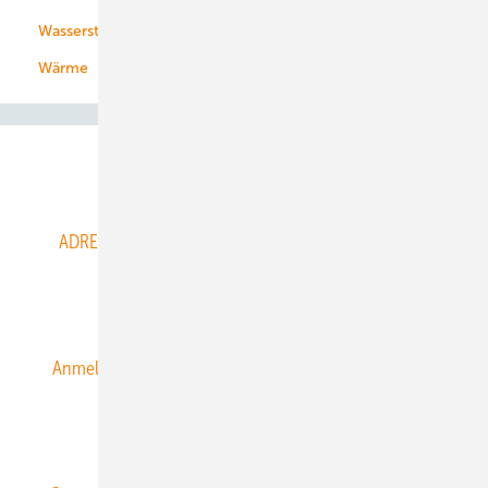
Wasserstoff
Wärme
Abo- & Leserservice
ADRESSBUCH der WIND- und SOLARENERGIE
AGB
Alle Inhalte chronologisch
Anmelden
Anmeldung & Registrierung
Datenschutz
E-Paper
ERNEUERBARE ENERGIEN abonnieren