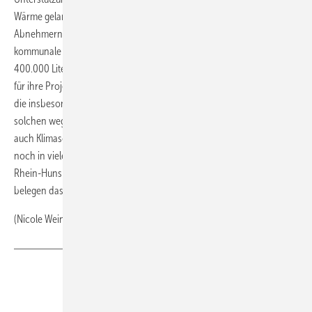
Wärme gelangt über ein sechs Kilometer langes Nahwärmenetz zu den
Abnehmern, immerhin 80 Prozent der Haushalte. Durch das
kommunale Wärmekonzept gelingt es den beiden Ortschaften jährlich
400.000 Liter Heizöläquivalent einzusparen. Die Gemeinden tätigten
für ihre Projekte Investitionen in Höhe von rund fünf Millionen Euro,
die insbesondere der heimischen Wirtschaft zu Gute kamen. „Von
solchen wegweisenden Projekten profitieren sowohl Wirtschaft als
auch Klimaschutz. Ich bin sicher, dass derartige Synergiepotenziale
noch in vielen Kommunen gehoben werden können. Beispiele im
Rhein-Hunsrück-Kreis und anderen Regionen in Rheinland-Pfalz
belegen das“, so Anja Folz.
(Nicole Weinhold)
Teilen
Link kopieren