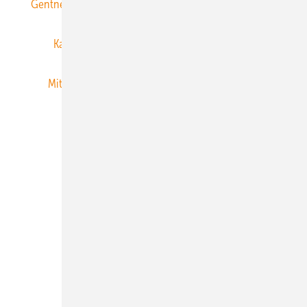
Gentner Energy Media
Gentner Verlag
Impressum
Karriere bei Gentner
Team
Mediaservice
Mitgliedschaften und Engagement
Newsletter
Privacy Manager
RSS-Feed
Veranstaltungen / Webinare
© 2026 ERNEUERBARE ENERGIEN