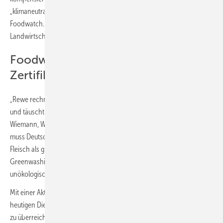
„klimaneutral“ zu bewerben, sei zudem grundsätzlich irreführend, so
Foodwatch. Dreiviertel aller Treibhausgasemissionen der
Landwirtschaft entfallen auf die Tierhaltung.
Foodwatch kritisiert falsche CO2-
Zertifikate
„Rewe rechnet Fleisch mit falschen
CO2-Zertifikaten
klimafreundlich
und täuscht damit umweltbewusste Verbraucher“, kritisierte Manuel
Wiemann, Wahlleiter des Goldenen Windbeutels. „Für den Klimaschutz
muss Deutschland die Tierzahlen drastisch reduzieren. Rewe verkauft
Fleisch als gut für das Klima, was eine glatte Lüge ist. Mit diesem
Greenwashing muss Schluss sein. Grüne Werbelügen auf
unökologischen Produkten müssen gestoppt werden!“
Mit einer Aktion an der Rewe-Zentrale in Köln hat foodwatch am
heutigen Dienstag versucht, den Negativpreis an die Konzernführung
zu überreichen. Eine lebensgroße Hähnchenverpackung protestierte