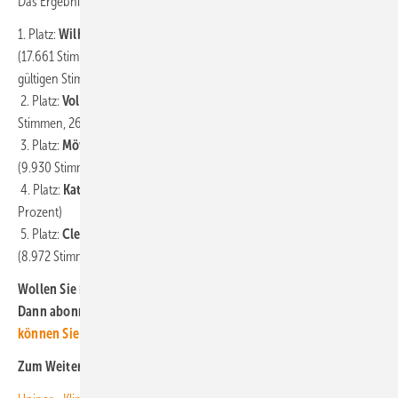
Das Ergebnis im Detail:
1. Platz:
Wilhelm Brandenburg Hähnchen-Brustfilet von Rewe
(17.661 Stimmen, entspricht rund 27,8 Prozent der abgegebenen
gültigen Stimmen)
2. Platz:
Volvic Natürliches Mineralwasser von Danone
(17.031
Stimmen, 26,8 Prozent)
3. Platz:
Mövenpick Green Cap Kaffeekapseln von J.J. Darboven
(9.930 Stimmen, 15,6 Prozent)
4. Platz:
Katjes Wunderland Fruchtgummis
(9.894 Stimmen, 15,6
Prozent)
5. Platz:
Clean Protein Bar von Naturally Pam by Pamela Reif
(8.972 Stimmen, 14,1 Prozent)
Wollen Sie neue Erkenntnisse zur Klimapolitik im Blick behalten?
Dann abonnieren Sie unseren kostenlosen Newsletter!
Hier
können Sie sich anmelden.
Zum Weiterlesen: