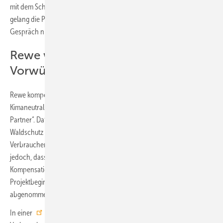
mit dem Schild „Ich will keine Klimalüge sein!“ Wenig überraschend
gelang die Preisübergabe nicht. Rewe stand laut Foodwatch für ein
Gespräch nicht zur Verfügung.
Rewe wehrt sich gegen Kritik:
Vorwürfe unbegündet
Rewe kompensiert für die auf der Packung angegebene
Kimaneutralität Treibhausgas-Emissionen über den Anbieter „Climate
Partner“. Dafür werden ausschließlich Zertifikate eines Projekts zum
Waldschutz in Tambopata/ Peru gekauft, so Foodwatch. Eine von den
Verbraucherschützern in Auftrag gegebene
Recherche
zeige
jedoch, dass das Projekt nicht die grundlegenden Anforderungen an
Kompensationsprojekte erfülle, so die Verbraucherschützer. Nach
Projektbeginn habe die Entwaldung nicht wie versprochen
abgenommen, sondern sogar zugenommen.
In einer
schriftlichen Stellungnahme
gegenüber der