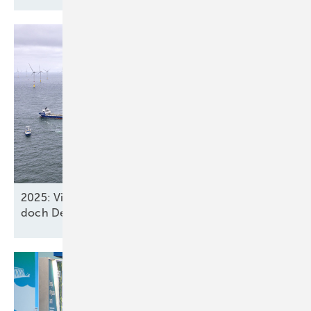
2025: Vier neue Meereswindparks stöpseln ein,
doch Deutschland verfehlt
2030-Ziel