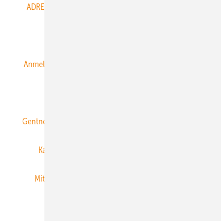
ADRESSBUCH der WIND- und SOLARENERGIE
AGB
Alle Inhalte chronologisch
Anmelden
Anmeldung & Registrierung
Datenschutz
E-Paper
ERNEUERBARE ENERGIEN abonnieren
Gentner Energy Media
Gentner Verlag
Impressum
Karriere bei Gentner
Team
Mediaservice
Mitgliedschaften und Engagement
Newsletter
Privacy Manager
RSS-Feed