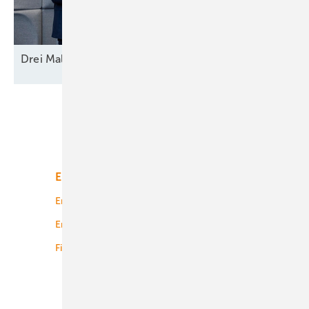
Drei Mal Modell
Europa
Unsere Themen
Energiemarkt
Technologie
Energierecht
Planung
Energiemärkte weltweit
Logistik
Finanzierung
Betrieb
Onshore-Wind
Offshore-Wind