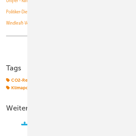
Uniper - Klimasünder mit verrücktem CO2-Neutralitätsziel
Politiker-Dienstwagen: Rote Karte für 216 Dreckschleudern
Windkraft-Verhinderer Flugsicherung!
Teilen
Link kopieren
Tags
CO2-Reduktionsziele
Energiemarkt
Energierecht
Klimapolitik
Klimasünder
Weitere Inhalte