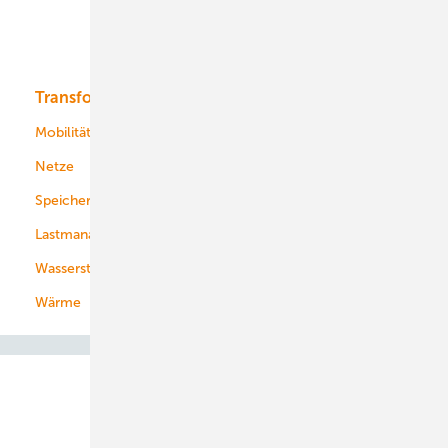
Solar
Bioenergie
Transformation
Energieversorger
Service
Mobilität
Kommunen
Netze
Stadtwerke
Speicher
Energiekonzerne
Lastmanagement
Wasserstoff
Wärme
Abo- & Leserservice