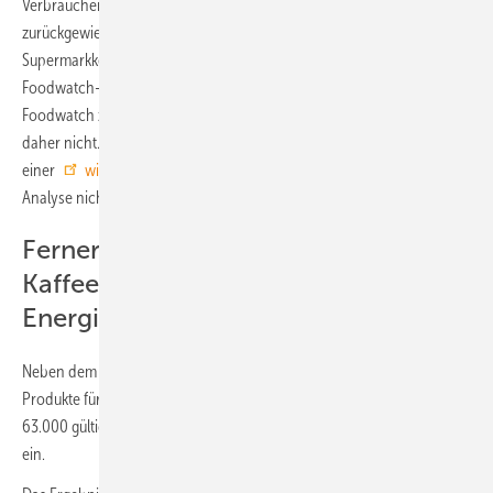
Verbraucherorganisation hatten der Handelskonzern die Kritik bereits
zurückgewiesen: Der Anbieter Climate Partner, über den die
Supermarkkette die CO2-Zertifikate gekauft hatte, habe versichert, die
Foodwatch-Vorwürfe seien unbegründet, so Rewe. Eine von
Foodwatch zugeschickte Unterlassungserklärung unterschrieb Rewe
daher nicht. Foodwatch beauftragte daraufhin das Öko-Institut mit
einer
wissenschaftlichen Überprüfung
der Recherchen, das die
Analyse nicht beanstandete.
Ferner liefen: Mineralwasser,
Kaffeekapseln, Fruchtgummis und
Energieriegel
Neben dem Hähnchenbrustfilet von Rewe waren vier weitere
Produkte für den Goldenen Windbeutel 2021 nominiert. Mehr als
63.000 gültige Stimmen gingen im Wahlzeitraum seit Mitte November
ein.