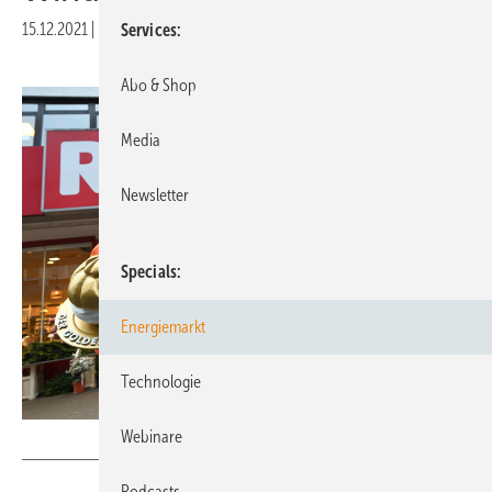
15.12.2021
|
Druckvorschau
Services
Abo & Shop
Media
Newsletter
Specials
Energiemarkt
Technologie
Webinare
foodwatch / Henning Kaiser
Podcasts