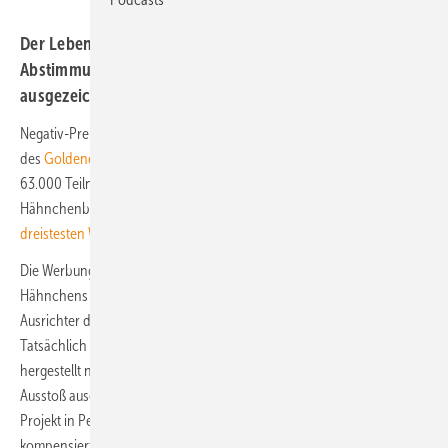
Der Lebensmittelkonzern wird nach einer Online-
Abstimmung mit dem Schmähpreis von Foodwatch
ausgezeichnet, weist aber die Kritik zurück.
Negativ-Preis für Rewe: Bei einer Online-Abstimmung zur Verleihung
des
Goldenen Windbeutels
wählten rund 28 Prozent der mehr als
63.000 Teilnehmer das als „klimaneutral“ beworbene
Hähnchenbrustfilet der Rewe-Eigenmarke Wilhelm Brandenburg zur
dreistesten Werbelüge des Jahre
s.
Die Werbung erwecke den Eindruck, dass sich die Produktion des
Hähnchens nicht schädlich auf das Klima auswirke, kritisiert der
Ausrichter des Preises, die Verbraucherorganisation Foodwatch.
Tatsächlich werde das Hähnchenbrustfilet weder emissionsfrei
hergestellt noch würde der bei der Produktion anfallende CO2-
Ausstoß ausgeglichen. Foodwatch-Recherchen belegten: Das Wald-
Projekt in Peru, durch das die Treibhausgas-Emissionen angeblich
kompensiert wurden, schützt den dortigen Wald nicht. Fleisch als