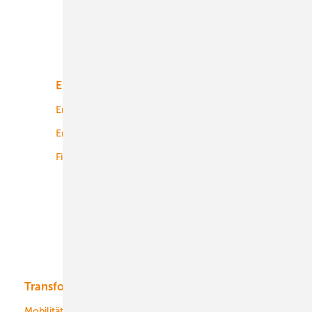
Unsere Themen
Energiemarkt
Technologie
Energierecht
Planung
Energiemärkte weltweit
Logistik
Finanzierung
Betrieb
Onshore-Wind
Offshore-Wind
Solar
Bioenergie
Transformation
Energieversorger
Service
Mobilität
Kommunen