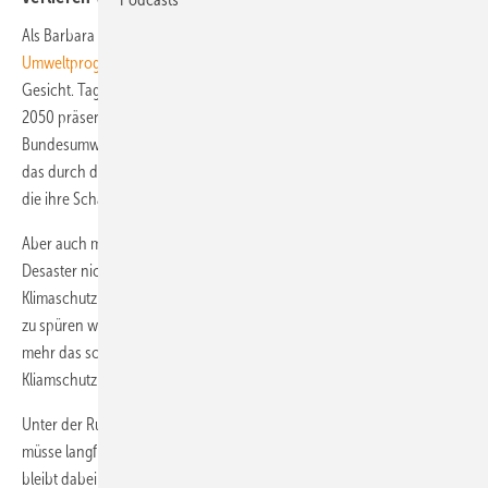
Als Barbara Hendricks heute in Berlin ihr "
Integriertes
Umweltprogramm 2030
" vorstellt, das strahlte sie übers ganze
Gesicht. Tags zurvor, als sie den Entwurf für das Klimaschutzplans
2050 präsentierte, da sah das noch ganz anders aus. Da musste die
Bundesumweltministerin Rede und Antwort stehen für ein Programm,
das durch die Hände sämtlich Lobbyisten gewandert zu sein scheint,
die ihre Schaffenskraft durch Klimaschutz gefährdet sehen.
Aber auch mit einem neuen Tag und einem neuen Thema kann das
Desaster nicht vom Tisch geräumt werden. Der Abschied vom
Klimaschutz in Kanzleramt und Wirtschaftsministerium ist so deutlich
zu spüren wie lange nicht mehr. Das Umweltministerium ist nur einmal
mehr das schwächste Glied in der Kette. Was sieht der Entwurf des
Kliamschutzplans 2050 nun vor?
Unter der Rubrik Energie heißt es jetzt nur noch, die Stromerzeugung
müsse langfristig auf erneuerbaren Energien beruhen. Völlig offen
bleibt dabei der zeitliche Rahmen, wann wie viel erreicht werden soll.