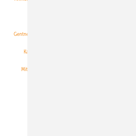
ERNEUERBARE ENERGIEN abonnieren
Gentner Energy Media
Gentner Verlag
Impressum
Karriere bei Gentner
Team
Mediaservice
Mitgliedschaften und Engagement
Newsletter
Privacy Manager
RSS-Feed
Veranstaltungen / Webinare
© 2026 ERNEUERBARE ENERGIEN