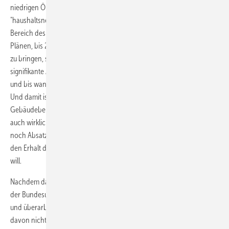
niedrigen Ölpreise ideal. Geschenkt. Nun soll ein Konzept zur
"haushaltsneutralen Umgestaltung der Abgaben und Umlagen im
Bereich des Verkehrs" vorgelegt werden. Auch von den einstigen
Plänen, bis 2030 überwiegend elektrifizierte Neuwagen auf die Straße
zu bringen, steht nichts mehr geschrieben. Vorgesehen ist eine
signifikante Absenkung der Pkw-Emissionen, wie es im Text heißt. Wie
und bis wann das erreicht werden soll, bleibt auch hier wieder offen.
Und damit ist auch diese Maßnahme vorerst wirkungslos. Im
Gebäudebereich ist ebenfalls das Thema Abgaben vom Tisch. Damit
auch wirklich jeder weiß, woher der Wind weht, heißt es nun auch
noch Absatz, dass die Bundesregierung "ein zentrales Augenmerk auf
den Erhalt der Wettbewerbsfähigkeit der deutschen Wirtschaft" legen
will.
Nachdem das Bundeswirtschaftsministerium und die Kanzlerin selbst
der Bundesumweltministerin das Programm aus der Hand genommen
und überarbeitet haben, ist es überflüssig geworden. Anreiz gehen
davon nicht mehr aus. Da tröstet auch das Umweltprogramm 2030