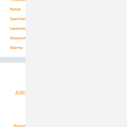
Netze
Stadtwerke
Speicher
Energiekonzerne
Lastmanagement
Wasserstoff
Wärme
Abo- & Leserservice
ADRESSBUCH der WIND- und SOLARENERGIE
AGB
Alle Inhalte chronologisch
Anmelden
Anmeldung & Registrierung
Datenschutz
E-Paper