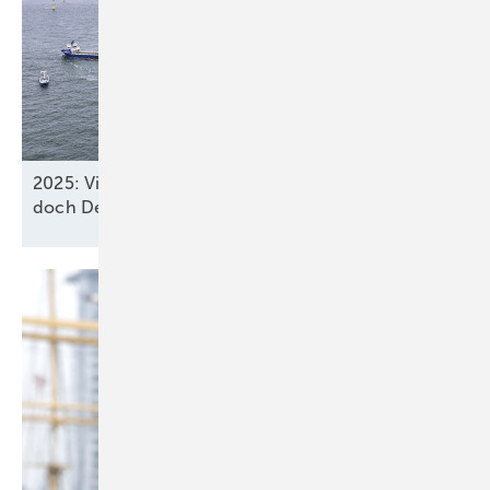
2025: Vier neue Meereswindparks stöpseln ein,
doch Deutschland verfehlt
2030-Ziel