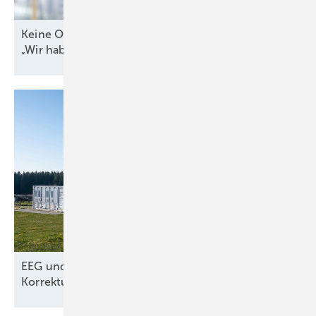
Keine Offshore-Ausschreibung 2026? WAB-Chef:
„Wir haben Bauchschmerzen
damit“
EEG und Netzpaket – nur kosmetische
Korrekturen aus dem
Wirtschafsministerium