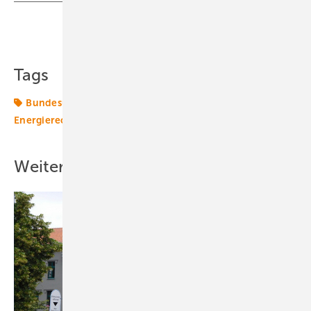
Teilen
Link kopieren
Tags
Bundesumweltministerium
Energiemarkt
Energierecht
Klimapolitik
Politik
Schritt
Weitere Inhalte