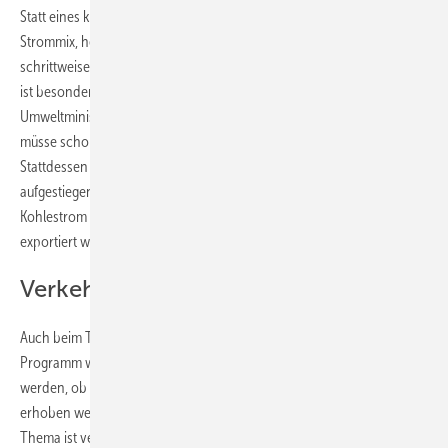
Statt eines klaren Szenarios für die Reduktion des Kohleanteils im
Strommix, heißt es nur lapidar, die Bedeutung der Kohle werden
schrittweise abnehmen, während die der Erneuerbaren zunimmt. Das
ist besonders dramatisch, wenn man sich erinnert, dass die
Umweltministerin in ihrem ersten Plan noch verkündete, die Kohle
müsse schon deutlich vor 2050 aus dem Energiemix verschwinden.
Stattdessen ist die Kohle wieder zur "Brückentechnologie"
aufgestiegen. Wofür? Das weiß niemand. Denn längst ist bekannt, dass
Kohlestrom schon jetzt die Netze verstopft und massenweise
exportiert werden muss, weil der Überschuss so groß ist.
Verkehrssektor und Wärmeenergie
Auch beim Thema Heizöl und Kraftstoff im Straßenverkehr ist das
Programm wirkungslos geworden. Ursprünglich sollte geprüft
werden, ob zusätzliche Abgaben für die fossilen Energieträger
erhoben werden können, um erneuerbare Energie zu stärken. Das
Thema ist verschwunden. Dabei wäre der Zeitpunkt aufgrund der