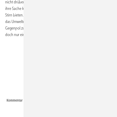
nicht drüber hinweg. Stattdessen sollte Barbara Hendricks stärker für
ihre Sache kämpfen und Politikern der Industrielobby wie Fuchs die
Stirn bieten. Derzeit wirkt sie völlig kraftlos und abgeschlagen: Wenn
das Umweltministerium sich nicht endlich wieder stärker einbringt als
Gegenpol zu den Wirtschaftsinteressen, geht es mit dem Klimaschutz
doch nur einen Schritt vor und zwei zurück.
Foto: Nicole Weinhold
Kommentar Nicole Weinhold | Kommentar Nicole Weinhold