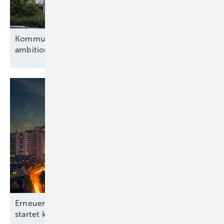
Kommunen und Verbände fordern eine
ambitionierte
Energiewende
Erneuerbare-Energien-Branchentag in Hannover
startet kommunale
Offensive