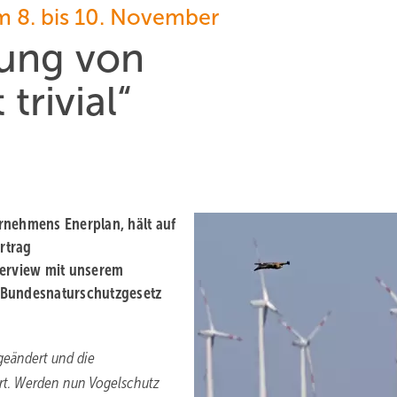
 8. bis 10. November
tung von
trivial“
rnehmens Enerplan, hält auf
rtrag
terview mit unserem
 Bundesnaturschutzgesetz
geändert und die
hrt. Werden nun Vogelschutz