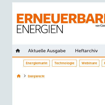
Springe
Springe
Springe
auf
auf
auf
Hauptinhalt
Hauptmenü
SiteSearch
Aktuelle Ausgabe
Heftarchiv
Energiemarkt
Technologie
Webinare
Energierecht