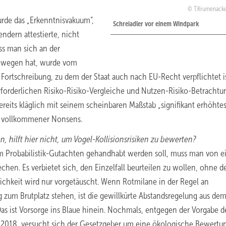
T.Krumenack
rde das „Erkenntnisvakuum“,
Schreiadler vor einem Windpark
dern attestierte, nicht
ss man sich an der
bewegen hat, wurde vom
Fortschreibung, zu dem der Staat auch nach EU-Recht verpflichtet is
rforderlichen Risiko-Risiko-Vergleiche und Nutzen-Risiko-Betracht
bereits kläglich mit seinem scheinbaren Maßstab „signifikant erhöhte
h vollkommener Nonsens.
, hilft hier nicht, um Vogel-Kollisionsrisiken zu bewerten?
m Probabilistik-Gutachten gehandhabt werden soll, muss man von 
hen. Es verbietet sich, den Einzelfall beurteilen zu wollen, ohne d
chkeit wird nur vorgetäuscht. Wenn Rotmilane in der Regel an
g zum Brutplatz stehen, ist die gewillkürte Abstandsregelung aus de
s ist Vorsorge ins Blaue hinein. Nochmals, entgegen der Vorgabe d
.2018, versucht sich der Gesetzgeber um eine ökologische Bewertu