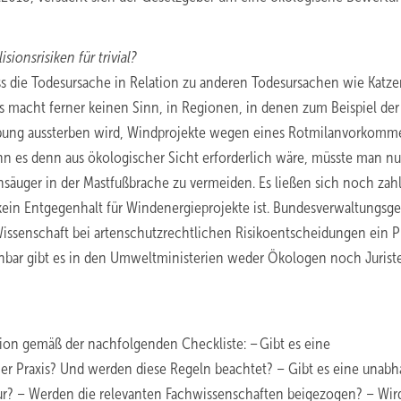
ionsrisiken für trivial?
ss die Todesursache in Relation zu anderen Todesursachen wie Katze
s macht ferner keinen Sinn, in Regionen, in denen zum Beispiel der
bung aussterben wird, Windprojekte wegen eines Rotmilanvorkomm
nn es denn aus ökologischer Sicht erforderlich wäre, müsste man nu
säuger in der Mastfußbrache zu vermeiden. Es ließen sich noch zah
in Entgegenhalt für Windenergieprojekte ist. Bundesverwaltungsge
issenschaft bei artenschutzrechtlichen Risikoentscheidungen ein P
nbar gibt es in den Umweltministerien weder Ökologen noch Jurist
ion gemäß der nachfolgenden Checkliste: – Gibt es eine
her Praxis? Und werden diese Regeln beachtet? – Gibt es eine unab
ltur? – Werden die relevanten Fachwissenschaften beigezogen? – Wir