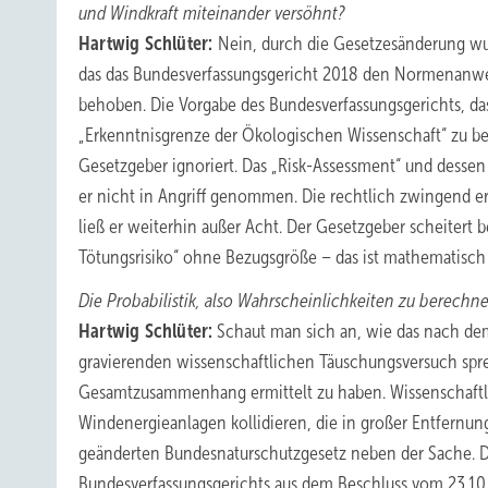
und Windkraft miteinander versöhnt?
Hartwig Schlüter:
Nein, durch die Gesetzesänderung wu
das das Bundesverfassungsgericht 2018 den Normenanwen
behoben. Die Vorgabe des Bundesverfassungsgerichts, da
„Erkenntnisgrenze der Ökologischen Wissenschaft“ zu 
Gesetzgeber ignoriert. Das „Risk-Assessment“ und dessen 
er nicht in Angriff genommen. Die rechtlich zwingend e
ließ er weiterhin außer Acht. Der Gesetzgeber scheitert 
Tötungsrisiko“ ohne Bezugsgröße – das ist mathematisc
Die Probabilistik, also Wahrscheinlichkeiten zu berechnen
Hartwig Schlüter:
Schaut man sich an, wie das nach de
gravierenden wissenschaftlichen Täuschungsversuch sprec
Gesamtzusammenhang ermittelt zu haben. Wissenschaftli
Windenergieanlagen kollidieren, die in großer Entfernun
geänderten Bundesnaturschutzgesetz neben der Sache. Da
Bundesverfassungsgerichts aus dem Beschluss vom 23.10