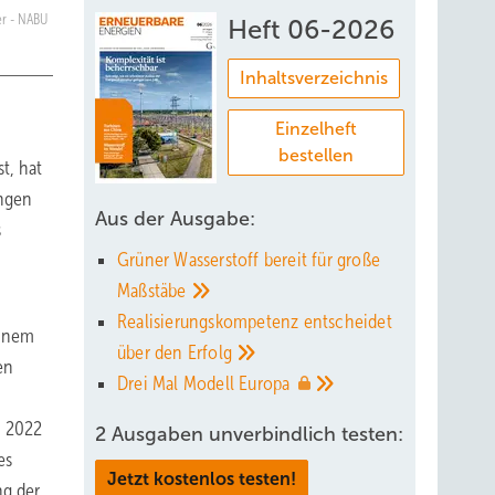
er - NABU
Heft 06-2026
Inhaltsverzeichnis
Einzelheft
bestellen
t, hat
ungen
Aus der Ausgabe:
s
Grüner Wasserstoff bereit für große
Maßstäbe
Realisierungskompetenz entscheidet
einem
über den
Erfolg
en
Drei Mal Modell
Europa
m 2022
2 Ausgaben unverbindlich testen:
es
Jetzt kostenlos testen!
ng der