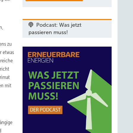
Podcast: Was jetzt
n,
passieren muss!
ens zu
r etwas
lreiche
richt
rimat
en mit
hängige
d