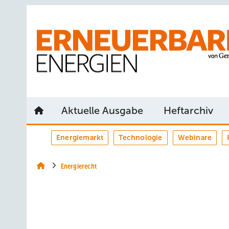
Springe
Springe
Springe
auf
auf
auf
Hauptinhalt
Hauptmenü
SiteSearch
Aktuelle Ausgabe
Heftarchiv
Energiemarkt
Technologie
Webinare
Energierecht