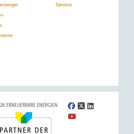
ersorger
Service
en
e
nzerne
026 ERNEUERBARE ENERGIEN