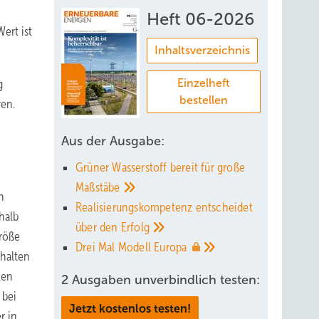
Heft 06-2026
ert ist
Inhaltsverzeichnis
g
Einzelheft
bestellen
ren.
Aus der Ausgabe:
Grüner Wasserstoff bereit für große
Maßstäbe
h
Realisierungskompetenz entscheidet
halb
über den
Erfolg
größe
Drei Mal Modell
Europa
ehalten
ten
2 Ausgaben unverbindlich testen:
 bei
Jetzt kostenlos testen!
r in