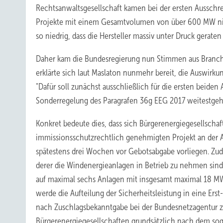
Rechtsanwaltsgesellschaft kamen bei der ersten Aussch
Projekte mit einem Gesamtvolumen von über 600 MW nich
so niedrig, dass die Hersteller massiv unter Druck geraten
Daher kam die Bundesregierung nun Stimmen aus Branche
erklärte sich laut Maslaton nunmehr bereit, die Auswirku
"Dafür soll zunächst ausschließlich für die ersten beiden
Sonderregelung des Paragrafen 36g EEG 2017 weitestgehe
Konkret bedeute dies, dass sich Bürgerenergiegesellschaf
immissionsschutzrechtlich genehmigten Projekt an der
spätestens drei Wochen vor Gebotsabgabe vorliegen. Zude
derer die Windenergieanlagen in Betrieb zu nehmen sin
auf maximal sechs Anlagen mit insgesamt maximal 18 MW i
werde die Aufteilung der Sicherheitsleistung in eine Ers
nach Zuschlagsbekanntgabe bei der Bundesnetzagentur zu h
Bürgerenergiegesellschaften grundsätzlich nach dem sog. 