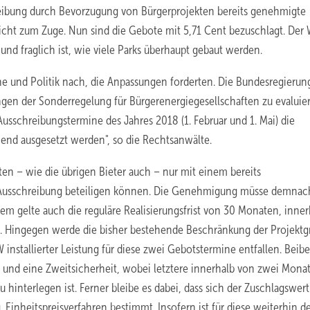
reibung durch Bevorzugung von Bürgerprojekten bereits genehmigte
t zum Zuge. Nun sind die Gebote mit 5,71 Cent bezuschlagt. Der W
 und fraglich ist, wie viele Parks überhaupt gebaut werden.
 und Politik nach, die Anpassungen forderten. Die Bundesregierun
ngen der Sonderregelung für Bürgerenergiegesellschaften zu evaluie
 Ausschreibungstermine des Jahres 2018 (1. Februar und 1. Mai) die
nd ausgesetzt werden", so die Rechtsanwälte.
ten – wie die übrigen Bieter auch – nur mit einem bereits
 Ausschreibung beteiligen können. Die Genehmigung müsse demnac
m gelte auch die reguläre Realisierungsfrist von 30 Monaten, inner
d. Hingegen werde die bisher bestehende Beschränkung der Projekt
nstallierter Leistung für diese zwei Gebotstermine entfallen. Beib
t- und eine Zweitsicherheit, wobei letztere innerhalb von zwei Mona
interlegen ist. Ferner bleibe es dabei, dass sich der Zuschlagswert
Einheitspreisverfahren bestimmt. Insofern ist für diese weiterhin de