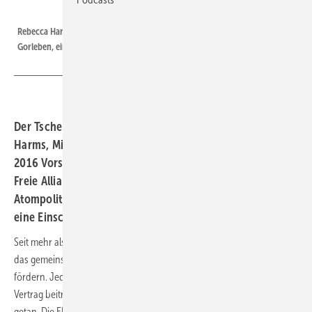
Foto: CC-BY-ND - Markus Wächter
Rebecca Harms war 1977 Mitgründerin der Bürgerinitiative gegen
Gorleben, einer der ersten Anti-AKW-Initiativen in Deutschland.
Der Tschernobyl-GAU liegt 32 Jahre zurück. Rebecca
Harms, Mitglied des Europäischen Parlaments und bis
2016 Vorsitzende der Fraktion Die Grünen/Europäische
Freie Allianz, ist Expertin, wenn es um die europäische
Atompolitik geht. Für ERNEUERBARE ENERGIEN gibt sie
eine Einschätzung der aktuellen Lage.
Seit mehr als 60 Jahren unverändert konstatiert der Euratom-Vertrag
das gemeinsame Ziel der EU, die friedliche Nutzung der Atomkraft zu
fördern. Jedes Land, das der EU beitritt, muss auch dem Euratom-
Vertrag beitreten. Doch vieles hat sich in den letzten sechs Dekaden
getan. Die EU ist deutlich größer geworden und heute hat eine