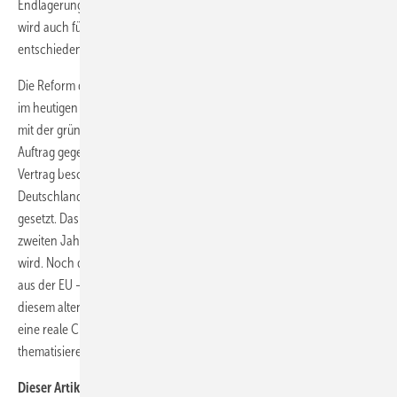
Endlagerung von hochaktivem Atommüll zu finden. Diese Aufgabe
wird auch für Länder noch lange bestehen, die sich wie Deutschland
entschieden haben, aus der Atomnutzung auszusteigen.
Die Reform des Euratom-Vertrags, der wie ein Fossil aus anderer Zeit
im heutigen Europa wirkt, ist überfällig. Ich habe deshalb gemeinsam
mit der grünen Fraktion im Europaparlament ein Rechtsgutachten in
Auftrag gegeben, das die notwendigen Änderungen am Euratom-
Vertrag beschreibt und im März vorgestellt werden soll. Neben
Deutschland hat sich das auch die österreichische Regierung zum Ziel
gesetzt. Das ist auch deshalb interessant, weil Österreich in der
zweiten Jahreshälfte die europäische Rats­präsidentschaft innehaben
wird. Noch dazu wird es allein schon wegen des Ausstiegs der Briten
aus der EU – und damit auch aus Euratom – notwendig sein, sich mit
diesem alten Vertrag neu zu befassen. Dieses Jahr bietet also endlich
eine reale Chance, den dringenden Reformbedarf von Euratom zu
thematisieren.
Dieser Artikel ist in unserem Print-Magazin erschienen. Mehr