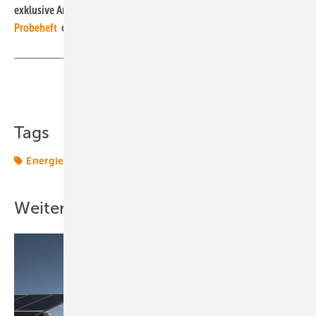
exklusive Artikel erhalten Sie, wenn Sie jetzt ein
kostenloses
Probeheft
online bestellen.
Teilen
Link kopieren
Tags
Energiemarkt
Energierecht
Klimapolitik
Politik
Weitere Inhalte