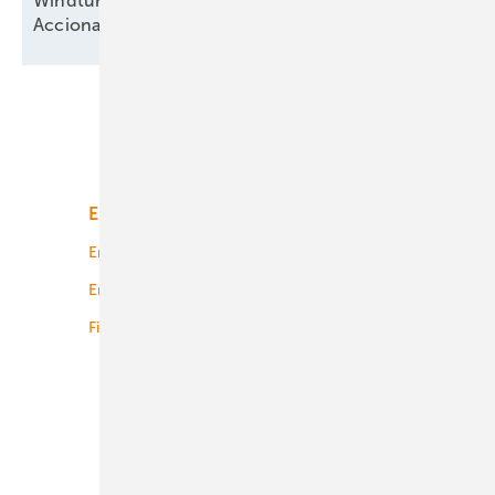
Windturbinenbauer Nordex und Anteilseigner
Acciona offen für neue
Wachstumsphase
Unsere Themen
Energiemarkt
Technologie
Energierecht
Planung
Energiemärkte weltweit
Logistik
Finanzierung
Betrieb
Onshore-Wind
Offshore-Wind
Solar
Bioenergie