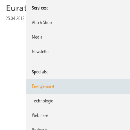
Euratom-Vertrag
Services
25.04.2018
|
Druckvorschau
Abo & Shop
Media
Newsletter
Specials
Energiemarkt
Technologie
Webinare
Podcasts