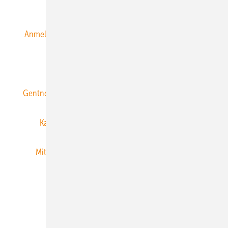
Alle Inhalte chronologisch
Anmelden
Anmeldung & Registrierung
Datenschutz
E-Paper
ERNEUERBARE ENERGIEN abonnieren
Gentner Energy Media
Gentner Verlag
Impressum
Karriere bei Gentner
Team
Mediaservice
Mitgliedschaften und Engagement
Newsletter
Privacy Manager
RSS-Feed
Veranstaltungen / Webinare