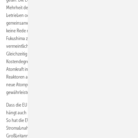
Mehrheit der EU-Mitglieds­staaten entweder nie Atomkraftwerke
betrieben oder den Atomausstieg beschlossen. Von einem
gemeinsamen Ziel der verstärkten Nutzung der Atomkraft kann also
keine Rede mehr sein. Außerdem gab es in Tschernobyl und
Fukushima zwei Atomkatastrophen, die die Sicht auf diese
vermeintlich saubere Technologie nachhaltig verändert haben.
Gleichzeitig stellen der Boom der Erneuerbaren und deren extreme
Kostendegression Investitionen in die Hochrisikotechnologie
Atomkraft infrage, deren Kosten stetig steigen, seit die ersten
Reaktoren ans Netz gingen. Es ist mittlerweile offensichtlich, dass
neue Atomprojekte nur dort stattfinden, wo massive staatliche Hilfe
gewährleistet wird.
Dass die EU dies aufgrund ihrer Wett­bewerbsregeln nicht unterbindet,
hängt auch mit der Zielbestimmung des Euratom-Vertrags zusammen.
So hat die EU-Kommission nicht nur die großzügigen
Stromabnahmepreise für das EDF Projekt Hinkley Point in
Großbritannien durchgewinkt, sondern auch beim russischen