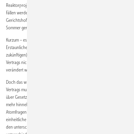
Reaktor­projekt Paks II in Ungarn die Augen zugedrückt. In beiden
Fällen werden diese Entscheidungen vor dem Europäischen
Gerichtshof verhandelt. Für Hinkley wird mit einem Urteil vor dem
Sommer gerechnet.
Kurzum – es ist höchste Zeit, den Euratom-­Vertrag zu reformieren.
Erstaunlicherweise ist im Koalitionsvertrag der (wahrscheinlich
zukünftigen) Bundesregierung vermerkt, dass das Ziel des Euratom-
Vertrags nicht den Herausforderungen der Zukunft entspricht und
verändert werden soll.
Doch das wird nicht ausreichen. Auch das Demokratiedefizit des
Vertrags muss beseitigt werden. Das Europaparlament muss endlich
über Gesetzgebung im Atomsektor mitentscheiden dürfen. Es ist nicht
mehr hinnehmbar, dass EU-­Kommission und Mitgliedsstaaten
Atomfragen untereinander ausdealen. Außerdem fehlen wichtige
einheitliche Vorgaben für den Atomsektor. Beispielsweise gelten in
den unterschiedlichen EU-Mitgliedsstaaten vollkommen