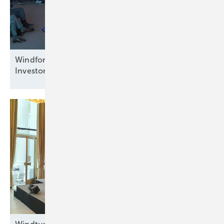
Windforce diskutiert: Was erneuert das
Investorenvertrauen in der
Offshore-Windkraft?