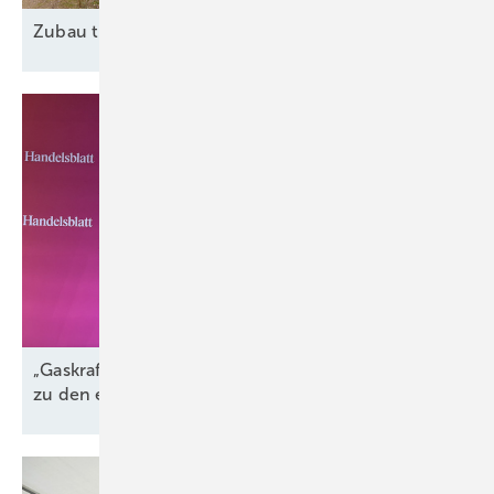
Zubau trotz
Widrigkeiten
„Gaskraftwerke sind der perfekte Komplementär
zu den erneuerbaren
Energien“