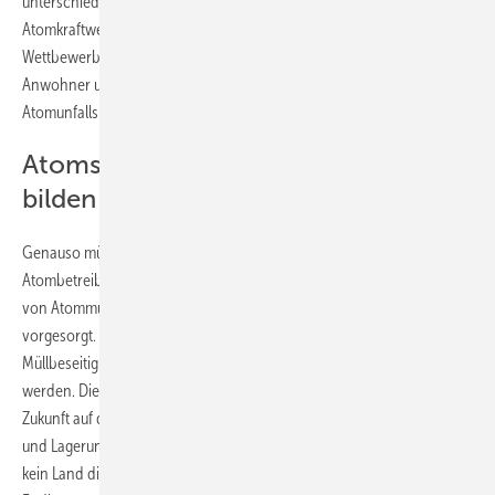
unterschiedliche Deckungs­höhen zur Versicherung von
Atomkraftwerken gegen Unfälle. Auch das führt zu
Wettbewerbsverzerrungen und birgt die Gefahr, dass letztlich
Anwohner und Steuerzahler die Rechnung für die Folgen eines
Atomunfalls zahlen.
Atomstaaten müssen Rücklagen
bilden
Genauso müssen europäische Regeln für die Rücklagen gelten, die
Atombetreiber für Stilllegung von Atomkraftwerken und Endlagerung
von Atommüll bilden müssen. Kaum ein Atomstaat hat ausreichend
vorgesorgt. Das Prinzip, dass der Verursacher für die Kosten der
Müllbeseitigung aufkommt, muss auch im Atomsektor berücksichtigt
werden. Die europäisch finanzierte Atomforschung muss sich in
Zukunft auf die Bereiche Strahlenschutz, Stilllegung sowie Behandlung
und Lagerung von Atommüll beschränken. Nach wie vor hat noch
kein Land die Aufgabe gelöst, einen akzeptablen Ort für die sichere