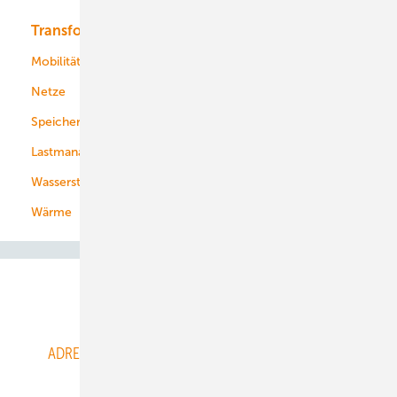
Transformation
Energieversorger
Service
Mobilität
Kommunen
Netze
Stadtwerke
Speicher
Energiekonzerne
Lastmanagement
Wasserstoff
Wärme
Abo- & Leserservice
ADRESSBUCH der WIND- und SOLARENERGIE
AGB