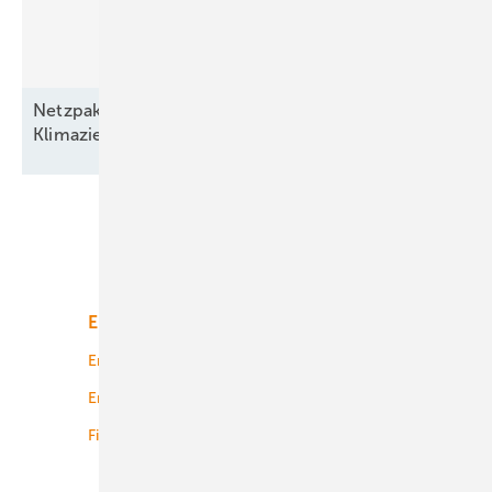
Netzpaket und EEG bremsen den Ausbau –
Klimaziele und hunderttausende Jobs
bedroht!
Unsere Themen
Energiemarkt
Technologie
Energierecht
Planung
Energiemärkte weltweit
Logistik
Finanzierung
Betrieb
Onshore-Wind