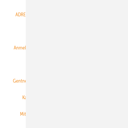
ADRESSBUCH der WIND- und SOLARENERGIE
AGB
Alle Inhalte chronologisch
Anmelden
Anmeldung & Registrierung
Datenschutz
E-Paper
ERNEUERBARE ENERGIEN abonnieren
Gentner Energy Media
Gentner Verlag
Impressum
Karriere bei Gentner
Team
Mediaservice
Mitgliedschaften und Engagement
Newsletter