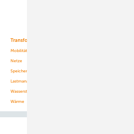
Offshore-Wind
Solar
Bioenergie
Transformation
Energieversorger
Service
Mobilität
Kommunen
Netze
Stadtwerke
Speicher
Energiekonzerne
Lastmanagement
Wasserstoff
Wärme
Abo- & Leserservice