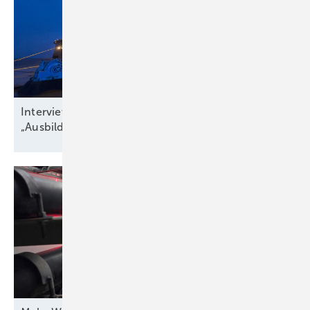
Interview zu Jobs in der Windbranche:
„Ausbildungsquote niedriger als
Krankenstand“