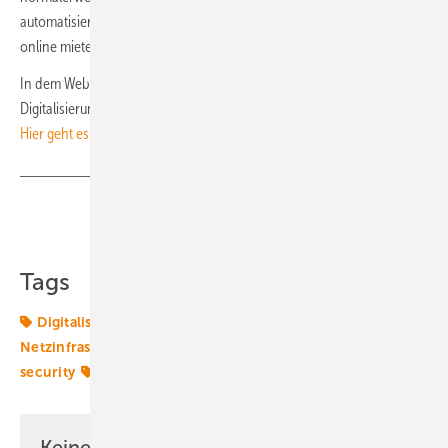
automatisieren. „D-Dos-Bots kann ein Angreifer sogar ganz einfach
online mieten“, warnte der Experte.
In dem Webinar zeigt Michael Darnieder auf, welche Vorteile die
Digitalisierung bringt und warum man nicht länger warten sollte.
Hier geht es zu dem Video.
Teilen
Link kopieren
Tags
Digitalisierung
Energiemarkt
Energierecht
Netzinfrastruktur
Smart Digital
WEBINAR
cyber
security
Übertragungsnetze
Keine Zeit? Kein Problem mit dem ERE