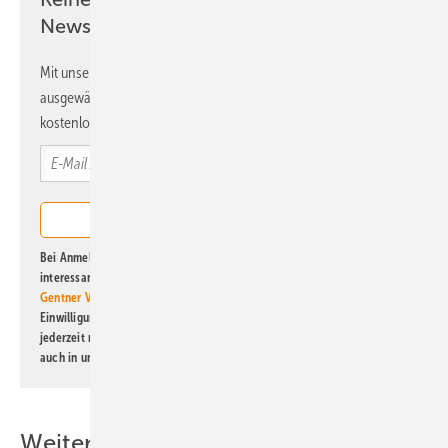
Newsletter!
Mit unserem Newsletter erhalten Sie regelmäßig von uns
ausgewählte Informationen und Neuigkeiten, gebündelt und
kostenlos direkt ins Postfach.
Bei Anmeldung zu diesem Newsletter bin ich damit einverstanden, über
interessante Verlags- und Online-Angebote
der Marken der Alfons W.
Gentner Verlag GmbH & Co. KG
informiert zu werden. Diese
Einwilligung kann ich jederzeit widerrufen und eine Abmeldung ist
jederzeit möglich. Informationen zum Umgang mit Daten finden Sie
auch in unserer
Datenschutzerklärung
.
Weitere Inhalte