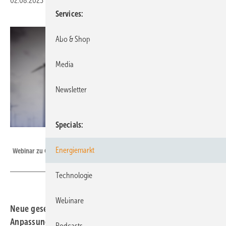
02.08.2023
|
Druckvorschau
Services
Abo & Shop
Media
Newsletter
Specials
leowolfert - stock.adobe.com
Energiemarkt
Webinar zu Cybersecurity und Digitalisierung – jetzt ansehen!
Technologie
Webinare
Neue gesetzliche Vorgaben verlangen von Unternehmen
Anpassungen in Sachen IT-Sicherheit und Kritische
Podcasts