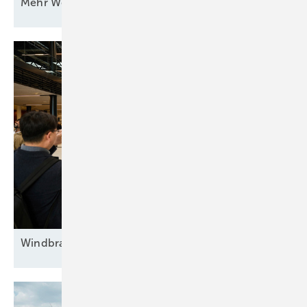
Mehr Wert für
Windstrom
Windbranche trifft sich in
Madrid