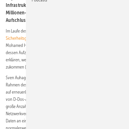
Infrastruktur. Bei Nicht-Beachtung drohen Strafen in
Millionen-Höhe. Die Aufzeichnung unseres Webinars gibt
Aufschluss.
Im Laufe des Jahres erwarten wir die Verabschiedung des
IT-
Sicherheitsgesetzes 3.0
und des KRITIS-Dachgesetzes. Im Beitrag von
Mohamed Harrou zu einem Webinar von ERNEUERBARE ENERGIEN,
dessen Aufzeichnung Sie jetzt auf unserer Website finden, wird er
erklären, welche Anforderungen auf die #Wind und #PV Branche
zukommen (könnten).
Sven Auhagen, Entwicklungsleiter der Firma Voleatech, sprach im
Rahmen des Webinars über D-Dos-Attacken und ihre Auswirkungen
auf erneuerbare Energien. Zunächst erklärte er die Funktionsweise
von D-Dos-Attacken. So erführen die Zuhörer, dass die Angreifer eine
große Anzahl an Geräten, sogenannte Bots, kontrollieren, um massiv
Netzwerkverkehr zu generieren. „Bots schicken dann massenweise
Daten an ein ausgewähltes Ziel.“ Die Angreifer verfügen laut Auhagen
normalerweise über eine Steuersoftware, um den Angriff zu