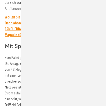
der sich von Nord nach Süd durch die Anlage zieht, sowie die
Anpflanzung einer Wildblumenwiese, von Bäumen und einer Hecke.
Wollen Sie über die Energiewende auf dem Laufenden bleiben?
Dann abonnieren Sie einfach den kostenlosen Newsletter von
ERNEUERBARE ENERGIEN – dem größten verbandsunabhängigen
Magazin für erneuerbare Energien in Deutschland!
Mit Speicher kombinieren
Zum Paket gehört auch noch der schon baureife Solarpark Driffield.
Die Anlage östlich von York im Westen Englands ist mit einer Leistung
von 48 Megawatt geplant. Die Anlage soll noch mit einem Speicher
mit einer Leistung von 30 Megawatt kombiniert werden. Dieser
Speicher soll die Einspeisung des produzierten Sonnenstroms ins
Netz verstetigen. Er soll auch das Netz stabilisieren, indem er dann
Strom aufnimmt, wenn er üppig vorhanden ist, und ihn wieder
einspeist, wenn er im Netz gebraucht wird. Das Projekt wurde von
Driffield Solar and Storage Limited geplant, einem