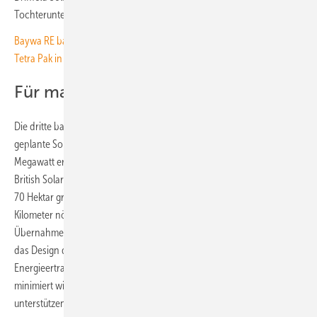
Tochterunternehmen von Baywa RE UK.
Baywa RE baut drei solare Eigenverbrauchsanlagen für Merck und
Tetra Pak in Spanien
Für maximalen Ertrag designt
Die dritte baureife Anlage wird in Rochford, Essex, entstehen. Der dort
geplante Solarpark South Fambridge Hall wird eine Leistung von 52
Megawatt erreichen. Diese Projekt hat Baywa RE UK im Mai 2022 von
British Solar Renewables übernommen. Die Anlage entsteht auf einer
70 Hektar großen ertragsarmen Landwirtschaftsfläche ungefähr drei
Kilometer nördlich von Hockley unweit von London. Seit der
Übernahme des Projekt hat Baywa RE UK bereits damit begonnen,
das Design der Anlage so zu verbessern, dass der maximale
Energieertrag erreicht und die Auswirkungen auf die Landschaft
minimiert wird. Denn er soll die lokale Umwelt und Biodiversität
unterstützen und fördern.