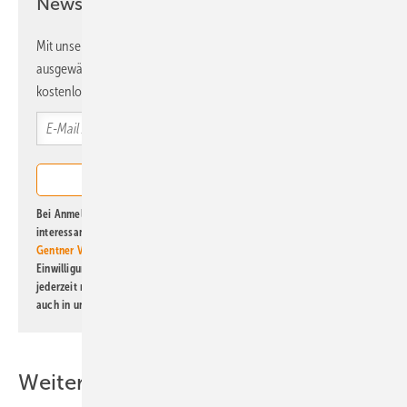
Newsletter!
Mit unserem Newsletter erhalten Sie regelmäßig von uns
ausgewählte Informationen und Neuigkeiten, gebündelt und
kostenlos direkt ins Postfach.
Bei Anmeldung zu diesem Newsletter bin ich damit einverstanden, über
interessante Verlags- und Online-Angebote
der Marken der Alfons W.
Gentner Verlag GmbH & Co. KG
informiert zu werden. Diese
Einwilligung kann ich jederzeit widerrufen und eine Abmeldung ist
jederzeit möglich. Informationen zum Umgang mit Daten finden Sie
auch in unserer
Datenschutzerklärung
.
Weitere Inhalte