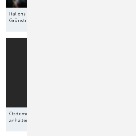
Italiens Strategiedebatte in Rimini über sinnvolle
Grünstromziele
Özdemirs schwarz-grünes Bündnis beschließt
anhaltende Energiewende ohne
Fahrplan