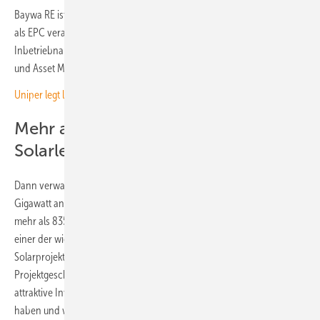
Baywa RE ist weiterhin für den Bau der drei schon baureifen Projekte
als EPC verantwortlich. Zusätzlich dazu wird Baywa RE nach der
Inbetriebnahme der Anlagen über 20 Jahre hinweg Betrieb, Wartung
und Asset Management der Solarparks übernehmen.
Uniper legt letztes Kohlekraftwerk in Großbritannien still
Mehr als 835 Megawatt
Solarleistung im Portfolio
Dann verwaltet das Baywa RE Asset Operations Team über 1,8
Gigawatt an Ökostromanlagen allein in Großbritannien. Darunter sind
mehr als 835 Megawatt solare Freiflächenanlagen. „Großbritannien ist
einer der wichtigsten Märkte für unser Wind- und
Solarprojektgeschäft“, sagt Daniel Gäfke, der bei Baywa RE fürs
Projektgeschäft zuständig ist. „Wir freuen uns, diese Projekte als
attraktive Investitionsmöglichkeiten für unsere Partner entwickelt zu
haben und werden auch künftig unsere Fähigkeiten in diesem Sektor