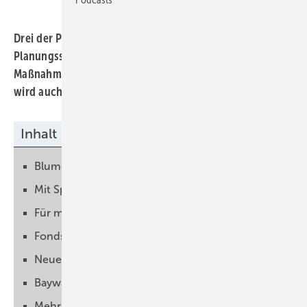
Drei der Projekte sind schon baureif, eins ist noch im
Planungsstadium. Der Bau wird begleitet von
Maßnahmen zur Förderung der Biodiversität. Baywa RE
wird auch den Betrieb der Solarparks übernehmen.
Inhalt
Blumenwiese, Bäume und Hecken geplant
Mit Speicher kombinieren
Für maximalen Ertrag designt
Fonds für Gemeindeunterstützung
Neue Lebensräume für Flora und Fauna
Baywa RE übernimmt die Betriebsführung
Mehr als 835 Megawatt Solarleistung im