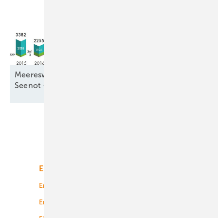
Meereswindkraftzubau blieb mit 9,3 Gigawatt in
Seenot –
letztmalig
Unsere Themen
Energiemarkt
Technologie
Energierecht
Planung
Energiemärkte weltweit
Logistik