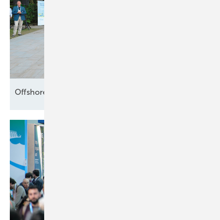
Offshore setzt die Segel
neu