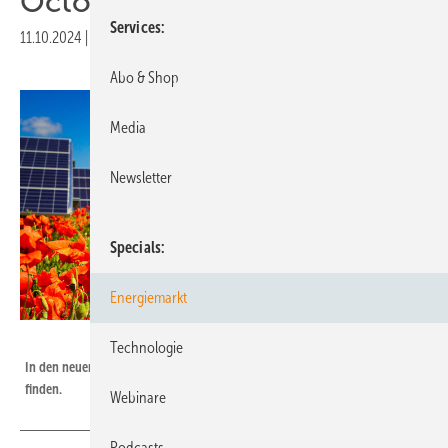
Octopus Energy
Services
11.10.2024
|
Druckvorschau
Abo & Shop
Media
Newsletter
Specials
Energiemarkt
Jan Roeder
Technologie
In den neuen Solarparks sollen jede Menge Pflanzen und Tiere ein Zuhause
finden.
Webinare
Podcasts