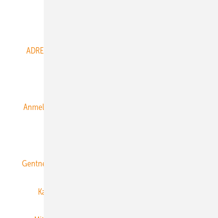
Abo- & Leserservice
ADRESSBUCH der WIND- und SOLARENERGIE
AGB
Alle Inhalte chronologisch
Anmelden
Anmeldung & Registrierung
Datenschutz
E-Paper
ERNEUERBARE ENERGIEN abonnieren
Gentner Energy Media
Gentner Verlag
Impressum
Karriere bei Gentner
Team
Mediaservice