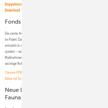
Doppelnutzung von Flächen: Das Spezial zur Agri-PV zum
Download
Fonds für Gemeindeunterstützung
Die vierte Anlage Corner Copse ist mit 72 Megawatt das größte Projekt
im Paket. Das Projekt ist ebenfalls schon baureif. Der Solarpark
entsteht in der Nähe von Swindon, Wiltshire, in Südengland. Auch hier
spielen – wie bei allen vier Projekten – biodiversitätsfördernde
Maßnahmen sowie Unterstützungsleistungen für die Gemeinden eine
wichtige Rolle.
Clevere PPA-Kombination: Agri-PV-Solarpark in Spanien versorgt
Velux mit Sonnenstrom
Neue Lebensräume für Flora und
Fauna