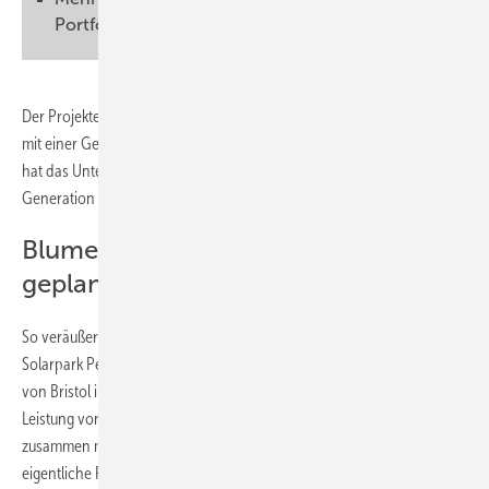
Portfolio
Der Projektentwickler Baywa RE hat in Großbritannien vier Solarparks
mit einer Gesamtleistung von 222 Megawatt geplant. Diese Projekte
hat das Unternehmen jetzt an den Energieversorger Octopus Energy
Generation verkauft.
Blumenwiese, Bäume und Hecken
geplant
So veräußert Baywa RE unter anderem die Projektrechte für den
Solarpark Perrinpit Road, der in Frampton Cotterell vor den Toren
von Bristol im Südwesten Englands geplant ist. Die Anlage wird eine
Leistung von knapp 50 Megawatt erreichen. Das Projekt hat Baywa RE
zusammen mit Grüne Energie Solar geplant. Er umfasst nicht nur die
eigentliche Photovoltaikanlage, sondern auch einen grünen Korridor,