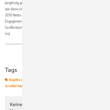
langfristig gegenüber Finanzinvestoren unter Beweis stellen. Projekte
wie diese sind entscheidend, um das Ziel der britischen Regierung, bis
2050 Netto-Null-Emissionen zu erreichen, voranzutreiben. Unser
Engagement zur Erreichung der wichtigen Klimaziele in
Großbritannien und darüber hinaus bleibt ungebrochen“, sagt Gäfke.
(su)
Teilen
Link kopieren
Tags
BayWa re
Energiemarkt
Finanzierung
Großbritannien
Octopus Energy
Solarparks
UK
Keine Zeit? Kein Problem mit dem ERE