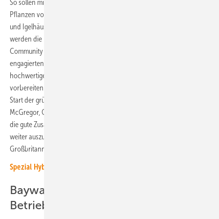
So sollen mit dem Anlegen von Wildblumenwiesen und Grasland, dem
Pflanzen von Bäumen sowie der Aufstellung von Fledermauskästen
und Igelhäusern neue Lebensräume geschaffen werden. Zudem
werden die Bürger:innen und Gemeinden durch sogenannte
Community benefit packages unterstützt. „Dank dem Einsatz unseres
engagierten Teams im Vereinigten Königreich konnten wir diese
hochwertigen Solarprojekte für eine erfolgreiche Bauphase
vorbereiten. Diese wird bald beginnen und damit einen zeitnahen
Start der grünen Energieproduktion gewährleisten“, betont Christine
McGregor, Chefin von Baywa RE UK & Ireland. „Wir freuen uns darauf,
die gute Zusammenarbeit mit Octopus Energy Generation in Zukunft
weiter auszubauen, und gemeinsam zu den ehrgeizigen Zielen
Großbritanniens zur Beschleunigung der Energiewende beizutragen.“
Spezial Hybrid-Kraftwerke 2024 – Partnerschaft am Stromnetz
Baywa RE übernimmt die
Betriebsführung