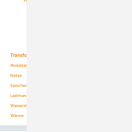
Finanzierung
Betrieb
Onshore-Wind
Offshore-Wind
Solar
Bioenergie
Transformation
Energieversorger
Service
Mobilität
Kommunen
Netze
Stadtwerke
Speicher
Energiekonzerne
Lastmanagement
Wasserstoff
Wärme