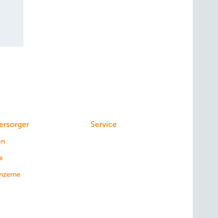
ersorger
Service
en
e
nzerne