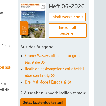
Heft 06-2026
er
Inhaltsverzeichnis
Einzelheft
bestellen
arktung
Aus der Ausgabe:
e
Grüner Wasserstoff bereit für große
Maßstäbe
er alle
Realisierungskompetenz entscheidet
über den
Erfolg
Drei Mal Modell
Europa
 KfW.
oll die
2 Ausgaben unverbindlich testen:
Jetzt kostenlos testen!