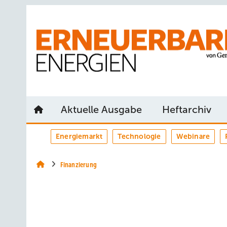
Springe
Springe
Springe
auf
auf
auf
Hauptinhalt
Hauptmenü
SiteSearch
Aktuelle Ausgabe
Heftarchiv
Energiemarkt
Technologie
Webinare
Finanzierung