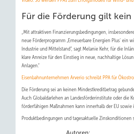
Video: So werden PPAs zum Erfolgsmodell für Wind- und 
Für die Förderung gilt kei
„Mit attraktiven Finanzierungsbedingungen, insbesondere 
neue Förderprogramm ‚Erneuerbare Energien Plus‘ ein wi
Industrie und Mittelstand“, sagt Melanie Kehr, für die In
klare Anreize für den Einstieg in neue, nachhaltige Lös
Anlagen.“
Eisenbahnunternehmen Arverio schreibt PPA für Ökostro
Die Förderung sei an keinen Mindestkreditbetrag gebund
Auch Globaldarlehen an Landesförderinstitute oder die K
förderfähigen Maßnahmen kann innerhalb der EU sowie 
Produktbedingungen und tagesaktuelle Zinskonditionen 
Autoren: