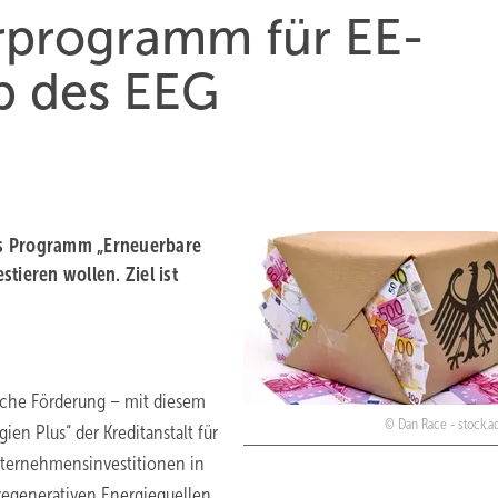
erprogramm für EE-
b des EEG
das Programm „Erneuerbare
tieren wollen. Ziel ist
iche Förderung – mit diesem
Dan Race - stock.
ien Plus“ der Kreditanstalt für
nternehmensinvestitionen in
regenerativen Energiequellen