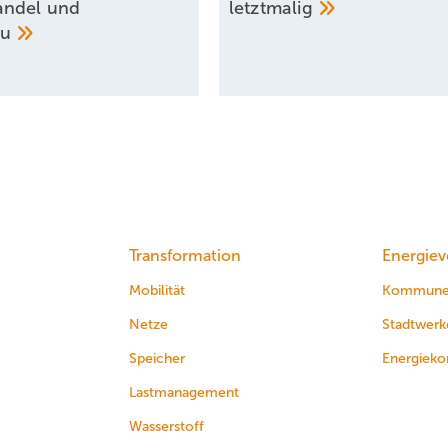
andel und
letztmalig
au
Transformation
Energiev
Mobilität
Kommun
Netze
Stadtwerk
Speicher
Energieko
Lastmanagement
Wasserstoff