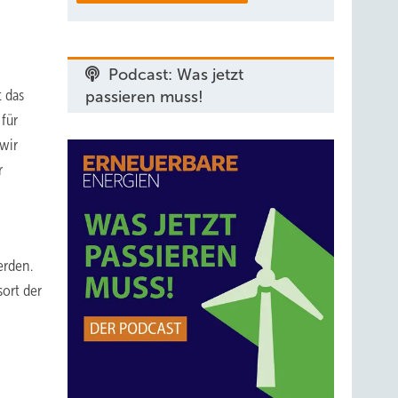
Podcast: Was jetzt
t das
passieren muss!
für
 wir
r
erden.
ort der