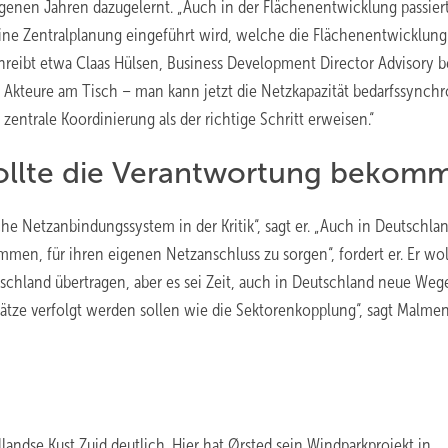
ngenen Jahren dazugelernt. „Auch in der Flächenentwicklung passier
eine Zentralplanung eingeführt wird, welche die Flächenentwicklun
schreibt etwa Claas Hülsen, Business Development Director Advisory 
alle Akteure am Tisch – man kann jetzt die Netzkapazität bedarfssynch
zentrale Koordinierung als der richtige Schritt erweisen.“
ollte die Verantwortung bekom
che Netzanbindungssystem in der Kritik“, sagt er. „Auch in Deutschla
en, für ihren eigenen Netzanschluss zu sorgen“, fordert er. Er wol
utschland übertragen, aber es sei Zeit, auch in Deutschland neue Weg
tze verfolgt werden sollen wie die Sektorenkopplung“, sagt Malme
andse Kust Zuid deutlich. Hier hat Ørsted sein Windparkprojekt in