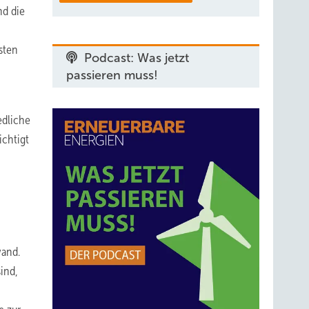
nd die
sten
Podcast: Was jetzt
passieren muss!
edliche
ichtigt
wand.
ind,