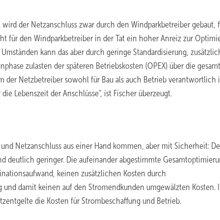
l wird der Netzanschluss zwar durch den Windparkbetreiber gebaut, 
eht für den Windparkbetreiber in der Tat ein hoher Anreiz zur Optimi
r Umständen kann das aber durch geringe Standardisierung, zusätzlic
ignphase zulasten der späteren Betriebskosten (OPEX) über die gesam
der Netzbetreiber sowohl für Bau als auch Betrieb verantwortlich i
ie Lebenszeit der Anschlüsse“, ist Fischer überzeugt.
k und Netzanschluss aus einer Hand kommen, aber mit Sicherheit: De
nd deutlich geringer. Die aufeinander abgestimmte Gesamtoptimier
inationsaufwand, keinen zusätzlichen Kosten durch
g und damit keinen auf den Stromendkunden umgewälzten Kosten. 
tzentgelte die Kosten für Strombeschaffung und Betrieb.