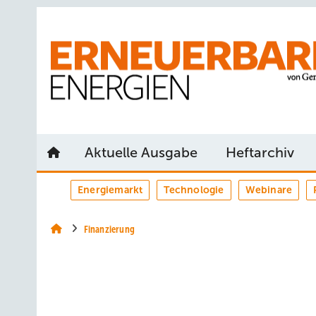
Springe
Springe
Springe
auf
auf
auf
Hauptinhalt
Hauptmenü
SiteSearch
Aktuelle Ausgabe
Heftarchiv
Energiemarkt
Technologie
Webinare
Finanzierung