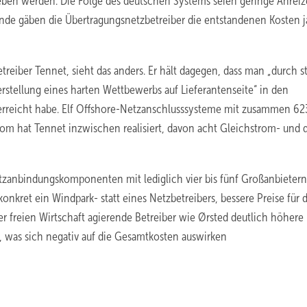
ben werden. Die Folge des deutschen Systems seien geringe Anreiz
e gäben die Übertragungsnetzbetreiber die entstandenen Kosten j
reiber Tennet, sieht das anders. Er hält dagegen, dass man „durch s
stellung eines harten Wettbewerbs auf Lieferantenseite“ in den
 erreicht habe. Elf Offshore-Netzanschlusssysteme mit zusammen 62
om hat Tennet inzwischen realisiert, davon acht Gleichstrom- und d
etzanbindungskomponenten mit lediglich vier bis fünf Großanbietern 
konkret ein Windpark- statt eines Netzbetreibers, bessere Preise für 
der freien Wirtschaft agierende Betreiber wie Ørsted deutlich höhere
r, was sich negativ auf die Gesamtkosten auswirken