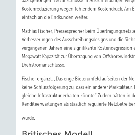
dazugehörigen Netzanschlüsse in Ausschreibungen verge
Kostenreduzierung wegen fehlendem Kostendruck. Am End
einfach an die Endkunden weiter.
Mathias Fischer, Pressesprecher beim Übertragungsnetzbet
Verbesserungen des Ausschreibungsdesigns und die Sicher
vergangenen Jahren eine signifikante Kostendegression
Megawatt Kapazität zur Übertragung von Offshorewindstr
Drehstromanschlüsse.
Fischer ergänzt: „Das enge Bieterumfeld aufseiten der N
keine Schlussfolgerung zu, dass ein anderer Marktakteur, 
gleiche Infrastruktur erhalten könnte.“ Zudem hätten in 
Renditeerwartungen als staatlich regulierte Netzbetreibe
würde.
Britisches Modell