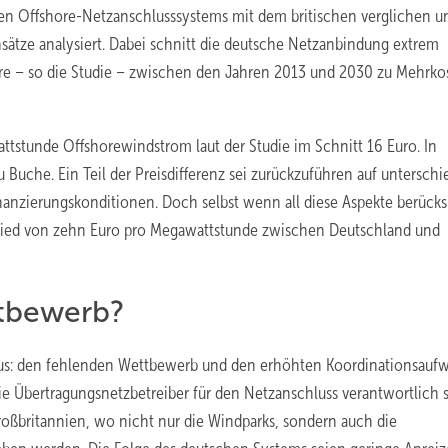
hen Offshore-Netzanschlusssystems mit dem britischen verglichen u
sätze analysiert. Dabei schnitt die deutsche Netzanbindung extrem
ühre – so die Studie – zwischen den Jahren 2013 und 2030 zu Mehrko
ttstunde Offshorewindstrom laut der Studie im Schnitt 16 Euro. In
 Buche. Ein Teil der Preisdifferenz sei zurückzuführen auf unterschi
nzierungskonditionen. Doch selbst wenn all diese Aspekte berücks
chied von zehn Euro pro Megawattstunde zwischen Deutschland und
ttbewerb?
aus: den fehlenden Wettbewerb und den erhöhten Koordinationsauf
ie Übertragungsnetzbetreiber für den Netzanschluss verantwortlich s
roßbritannien, wo nicht nur die Windparks, sondern auch die