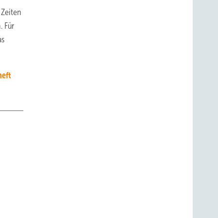
 Zeiten
. Für
as
heft