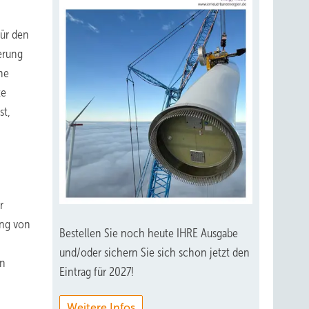
für den
erung
he
te
st,
r
ung von
Bestellen Sie noch heute IHRE Ausgabe
und/oder sichern Sie sich schon jetzt den
In
Eintrag für 2027!
Weitere Infos