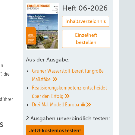
Heft 06-2026
Inhaltsverzeichnis
Einzelheft
bestellen
Aus der Ausgabe:
in
Grüner Wasserstoff bereit für große
, die
Maßstäbe
Realisierungskompetenz entscheidet
über den
Erfolg
sführer
Drei Mal Modell
Europa
2 Ausgaben unverbindlich testen:
s
Jetzt kostenlos testen!