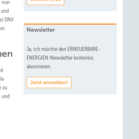
t nun
g und
bei DNV
ron
Newsletter
Ja, ich möchte den ERNEUERBARE-
men
ENERGIEN-Newsletter kostenlos
abonnieren.
nd
le
Jetzt anmelden!
e zu
n und