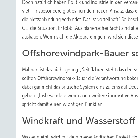
Doch natürlich haben Politik und Industrie in den verga
viel – insbesondere gibt es nun den neuen Ansatz, dass 
die Netzanbindung verbindet. Das ist vorteilhaft.“ So be
GL, die Situation. Er lobt: „Aus planerischer Sicht sind 
ausbauen. Wenn sich die Akteure einigen, wird sich diese 
Offshorewindpark-Bauer s
Malmen ist das nicht genug. „Seit Jahren steht das deuts
sollten Offshorewindpark-Bauer die Verantwortung bekomm
dabei gar nicht das britische System eins zu eins auf De
gehen. „Insbesondere wenn auch weitere innovative Ansä
spricht damit einen wichtigen Punkt an.
Windkraft und Wasserstoff
Was er meint, wird mit dem niederländischen Projekt Holl