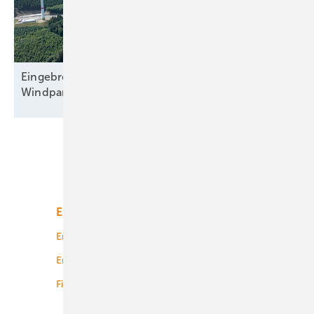
Eingebremster Boom: Weiterhin nur zweitbester
Windparkzubau in Halbjahr
Eins
Unsere Themen
Energiemarkt
Technologie
Energierecht
Planung
Energiemärkte weltweit
Logistik
Finanzierung
Betrieb
Onshore-Wind