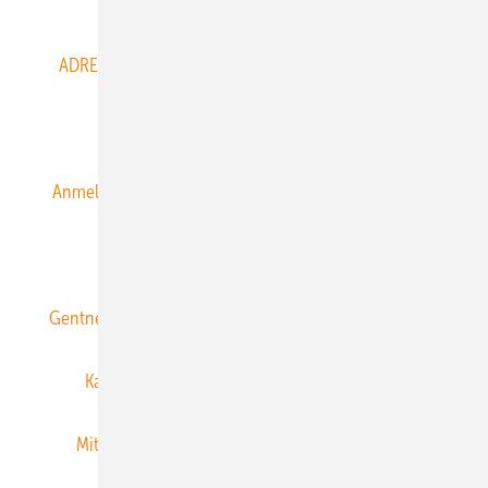
Abo- & Leserservice
ADRESSBUCH der WIND- und SOLARENERGIE
AGB
Alle Inhalte chronologisch
Anmelden
Anmeldung & Registrierung
Datenschutz
E-Paper
ERNEUERBARE ENERGIEN abonnieren
Gentner Energy Media
Gentner Verlag
Impressum
Karriere bei Gentner
Team
Mediaservice
Mitgliedschaften und Engagement
Newsletter