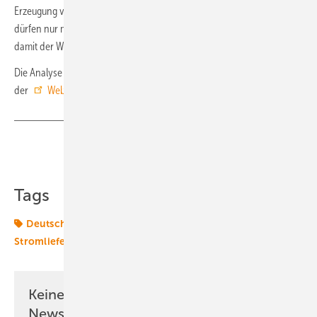
Erzeugung von grünem Wasserstoff durch die EU. Denn Elektrolyseure
dürfen nur mit zusätzlichen Ökostromkapazitäten betrieben werden,
damit der Wasserstoff als grün im Sinne der EU-Kriterien gilt.
Die Analyse des aktuellen PPA-Marktes in Deutschland finden Sie auf
der
Webseite der Dena zum Download
. (su)
Teilen
Link kopieren
Tags
Deutschland
Energiemarkt
Finanzierung
PPA
Stromliefervertrag
dena
Keine Zeit? Kein Problem mit dem ERE
Newsletter!