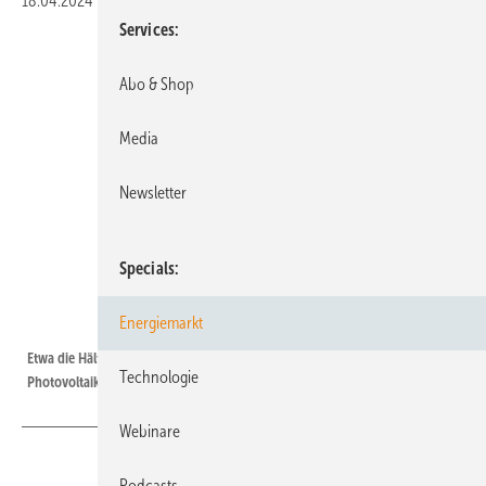
18.04.2024
|
Druckvorschau
Services
Abo & Shop
Media
Newsletter
Specials
Energiemarkt
Dena
Etwa die Hälfte der Stromlieferverträge wurde mit Betreibern von
Technologie
Photovoltaikanlagen abgeschlossen. Die Windkraft holt beim PPA aber auf.
Webinare
Podcasts