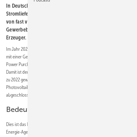
In Deutschland wurden im vergangenen Jahr direkte
Stromlieferverträge für Anlagen mit einer Gesamtleistung
von fast vier Gigawatt abgeschlossen. Vor allem
Gewerbebetriebe beziehen ihren Ökostrom direkt vom
Erzeuger.
Im Jahr 2023 haben Betreiber von Ökostromanlagen in Deutschland
mit einer Gesamtleistung von 3,9 Gigawatt direkte Stromlieferverträge
Power Purchase Agreements – PPA) mit ihren Kunden abgeschlossen.
Damit ist der PPA-Markt in Deutschland um 323 Prozent im Vergleich
zu 2022 gewachsen. Damals wurden PPA für Strom aus Windkraft- und
Photovoltaikanlagen mit einer Gesamtleistung von 900 Megawatt
abgeschlossen.
Bedeutung von PPA wächst
Dies ist das Ergebnis einer PPA-Marktanalyse durch die Deutsche
Energie-Agentur (Dena). Damit zeigt sich, dass sich das Segment der