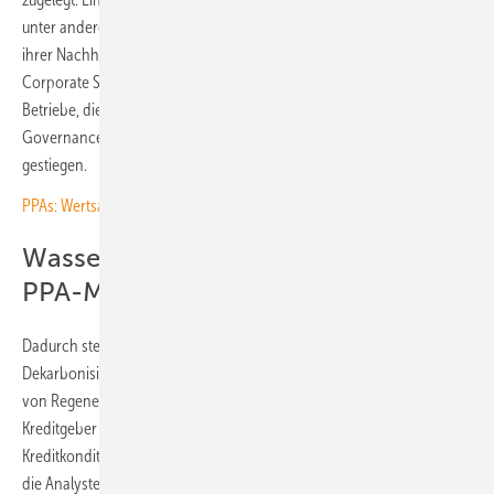
unter anderem die höheren Anforderungen an Betriebe hinsichtlich
ihrer Nachhaltigkeit. Denn aufgrund der 2023 in Kraft getretenen
Corporate Sustainability Reporting Directive (CSRD) ist die Zahl der
Betriebe, die berichtspflichtigen hinsichtlich der Umwelt-, Sozial und
Governance-Aspekte (ESG) sind, von 500 auf 15.000 Unternehmen
gestiegen.
PPAs: Wertsache Wind und Sonne
Wasserstoffelektrolyse treibt den
PPA-Markt
Dadurch steigt der Druck auf diese Unternehmen, die eigene
Dekarbonisierung voranzutreiben – unter anderem mit der Nutzung
von Regenerativstrom. Sie werden auch immer wichtiger für
Kreditgeber und Investoren, die bei mehr Nachhaltigkeit bessere
Kreditkonditionen gewähren können. Einen weiteren Treiber sehen
die Analysten von der Dena in der Festlegung von Bedingungen zur