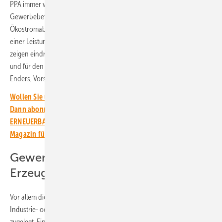
PPA immer weiter durchsetzt. Denn auch in den Jahren zuvor haben
Gewerbebetriebe, Energieversorger und andere große
Ökostromabnehmer Wind- und Solarenergie von Kraftwerken mit
einer Leistung von etwa einem Gigawatt abgenommen. „Die Zahlen
zeigen eindrucksvoll die Bedeutung von PPA zur Preisabsicherung
und für den Aufbau nachhaltiger Geschäftsmodelle“, sagt Corinna
Enders, Vorsitzende der Geschäftsführung der Dena.
Wollen Sie über die Energiewende auf dem Laufenden bleiben?
Dann abonnieren Sie einfach den kostenlosen Newsletter von
ERNEUERBARE ENERGIEN – dem größten verbandsunabhängigen
Magazin für erneuerbare Energien in Deutschland!
Gewerbebetriebe kaufen beim
Erzeuger
Vor allem die Stromlieferverträge zwischen Anlagenbetreiber und
Industrie- oder Gewerbebetriebe hat im vergangenen Jahr deutlich
zugelegt. Einen Grund für das Wachstum dieser Corporate PPA sind