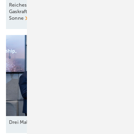
Reiches Märchen vom teuren Ökostrom entlarvt:
Gaskraftwerke kosten dreimal so viel wie Wind und
Sonne
Drei Mal Modell
Europa