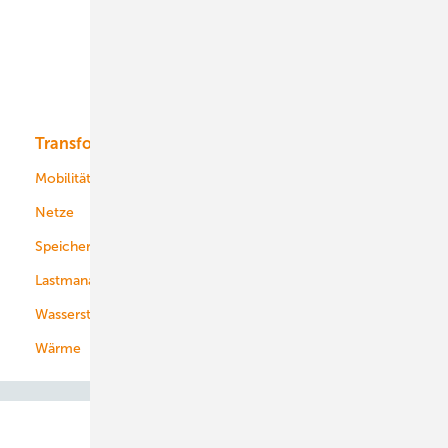
Offshore-Wind
Solar
Bioenergie
Transformation
Energieversorger
Service
Mobilität
Kommunen
Netze
Stadtwerke
Speicher
Energiekonzerne
Lastmanagement
Wasserstoff
Wärme