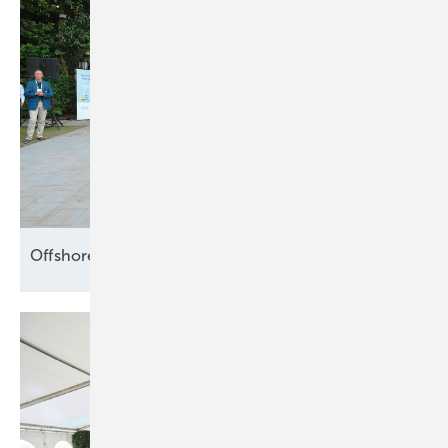
Offshore setzt die Segel
neu