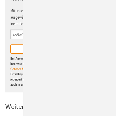
Mit unserem Newsletter erhalten Sie regelmäßig von uns
ausgewählte Informationen und Neuigkeiten, gebündelt und
kostenlos direkt ins Postfach.
Bei Anmeldung zu diesem Newsletter bin ich damit einverstanden, über
interessante Verlags- und Online-Angebote
der Marken der Alfons W.
Gentner Verlag GmbH & Co. KG
informiert zu werden. Diese
Einwilligung kann ich jederzeit widerrufen und eine Abmeldung ist
jederzeit möglich. Informationen zum Umgang mit Daten finden Sie
auch in unserer
Datenschutzerklärung
.
Weitere Inhalte