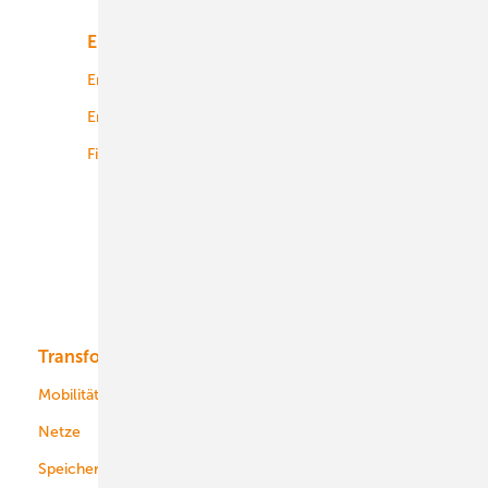
Energiemarkt
Technologie
Energierecht
Planung
Energiemärkte weltweit
Logistik
Finanzierung
Betrieb
Onshore-Wind
Offshore-Wind
Solar
Bioenergie
Transformation
Energieversorger
Service
Mobilität
Kommunen
Netze
Stadtwerke
Speicher
Energiekonzerne