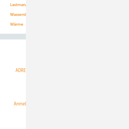
Lastmanagement
Wasserstoff
Wärme
Abo- & Leserservice
ADRESSBUCH der WIND- und SOLARENERGIE
AGB
Alle Inhalte chronologisch
Anmelden
Anmeldung & Registrierung
Datenschutz
E-Paper
ERNEUERBARE ENERGIEN abonnieren