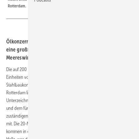
Rotterdam.
Ölkonzern Shell hat den 200-Megawatt-Elektrolyseur für
eine großformatige Wasserstoffproduktion aus
Meereswindstrom schon ab 2024 in Rotterdam bestellt.
Die auf 200 Megawatt (MW) dimensionierte Anlage wird aus 20-MW-
Einheiten von Thyssenkrupp entstehen. Der deutsche
Stahlbaukonzern soll die Technologie schon ab Frühjahr 2022 nach
Rotterdam liefern und dort errichten. Dies teilte Thyssenkrupp nach
Unterzeichnung eines entsprechenden Liefervertrags zwischen Shell
und dem für die Wasserstofftechnologie des deutschen Konzerns
zuständigen Joint Venture Thyssenkrupp Uhde Chlorine Engineers
mit. Die 20-MW-Großmodule für die alkalische Wasserelektrolyse
kommen in eine sich über zwei Hektar Grundfläche erstreckende