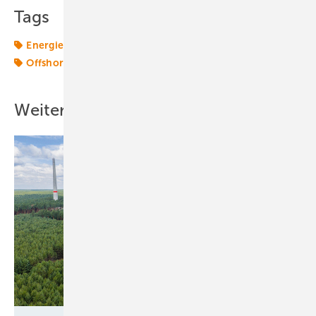
Tags
Energiekonzerne
Energieversorger
Offshore-Markt
Offshore-Technik
Shell
Wasserstoff
Weitere Inhalte