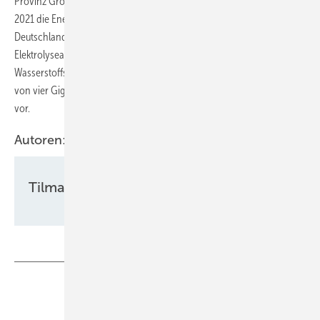
Provinz Groningen ins Leben gerufen hatte und dem im Dezember
2021 die Energiekonzerne Equinor und RWE aus Norwegen und
Deutschland beigetreten waren. Es sieht die Errichtung von
Elektrolyseanlagen in den Niederlanden zur Herstellung grünen
Wasserstoffs aus Offshore-Windkraft mit einer Erzeugungskapazität
von vier Gigawatt (GW) bis 2030 und mit zehn und mehr GW bis 2040
vor.
Autoren:
Tilman Weber
Teilen
Link kopieren