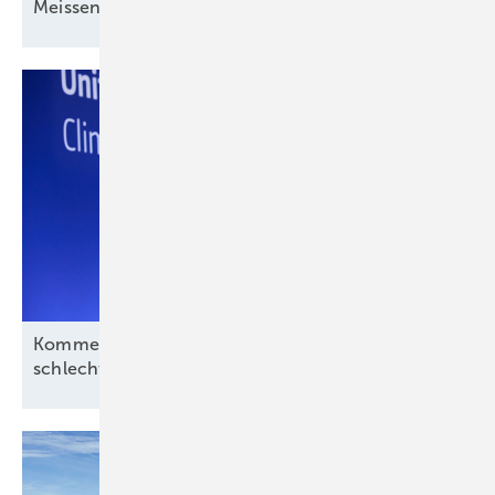
Mei ssener
Turbinenschach
Kommentar: Aus für Revolution Wind nach
schlechtem Deal, aber kein
Ende