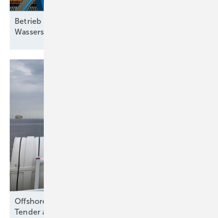
Betrieb abhängig von Schwankungen: Wie grüne
Wasserstoff-Lieferverträge aussehen
müssen
Offshore Wind: Koalition folgt Branche und will
Tender aussetzen – bloß
warum?