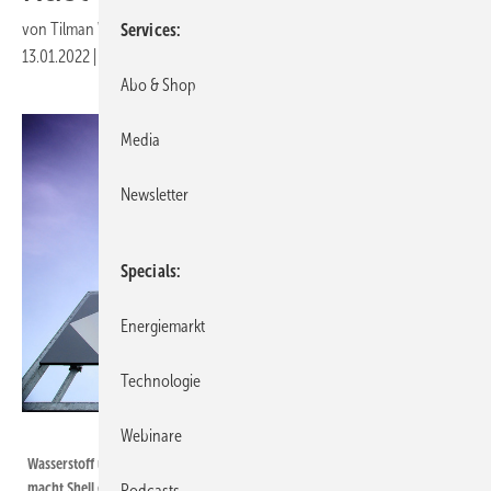
von
Tilman Weber
Services
13.01.2022
|
Druckvorschau
Abo & Shop
Media
Newsletter
Specials
Energiemarkt
Technologie
Port of Rotterdam
Webinare
Wasserstoff und Offshore-Windkraft, die Niederlande planen Großes. Jetzt
macht Shell einen Aufschlag für eine 200-Megawatt-Elektrolyse in
Podcasts