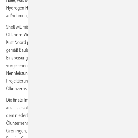
Halle, was der Dimension von drei Fußballfeldern entspricht.
Hydrogen Holland I, wie Shell das Projekt nennt, soll den Betrieb 2024
aufnehmen, so die Planungen dann Wirklichkeit werden.
Shell will mit dem Elektrolyseur klimaneutral „grünen“ Wasserstoff mit
Offshore-Windstrom aus dem niederländischen Windpark Hollandse
Kust Noord produzieren. Die Errichtung des Nordsee-Windparks wird
gemäß Baufahrplan in diesem Jahr beginnen und 2023 zur
Einspeisung von 759 MW Windkraft führen. Jährlich sollen die dafür
vorgesehenen Siemens-Gamesa-Windturbinen mit jeweils elf MW
Nennleistung rund 3,3 Terawattstunden erzeugen. Die
Projektierungsgesellschaft ist ein Joint Venture des niederländischen
Ölkonzerns und des niederländischen Energieversogers Eneco.
Die finale Investitionsentscheidung von Shell steht allerdings noch
aus – sie soll nach den Angaben in diesem Jahr erfolgen. Shell gehört
dem niederländischen Wasserstoffbündnis North H2 an, das das
Ölunternehmen 2020 zusammen mit der Hafengesellschaft
Groningen, dem Gasunternehmen Gasunie und der niederländischen