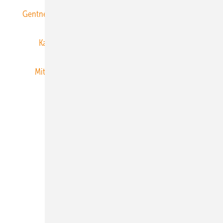
Gentner Energy Media
Gentner Verlag
Impressum
Karriere bei Gentner
Team
Mediaservice
Mitgliedschaften und Engagement
Newsletter
Privacy Manager
RSS-Feed
Veranstaltungen / Webinare
© 2026 ERNEUERBARE ENERGIEN