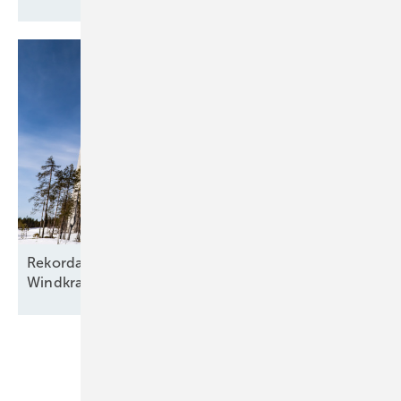
Rekordausbau mit zehn aufgehenden Sternen am
Windkraftfirmament
Unsere Themen